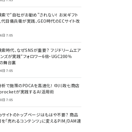
I検索で“自社がお勧め”されない！ お米ギフト
八代目儀兵衛が実践、GEO時代のECサイト改
6日 7:05
検索時代、なぜSNSが重要？ フジドリームエア
ンズが実践“フォロワー6倍・UGC200％
”の舞台裏
4日 7:05
I分析で施策のPDCAを高速化！ 中川政七商店
procketが実践するAI活用術
0日 7:05
ebサイトのトップページはもはや不要？ 商品
を「売れるコンテンツ」に変えるPIM/DAM連