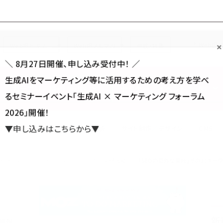
Forum
Web担
Web担ビギナー
Web担メルマガ
連載・特集
＼ 8月27日開催、申し込み受付中！ ／
生成AIをマーケティング等に活用するための考え方を学べ
カテゴリ／種別
セミナー／イベント
から探す
から探す
るセミナーイベント「生成AI × マーケティング フォーラム
2026」開催！
SNS
アクセス解析／データ分析
サイト制作／デザイン
CMS
▼申し込みはこちらから▼
Moz - SEOとインバウンドマーケティングの実践情報
「SEOの意外な裏技」その3：キ
新
践情報