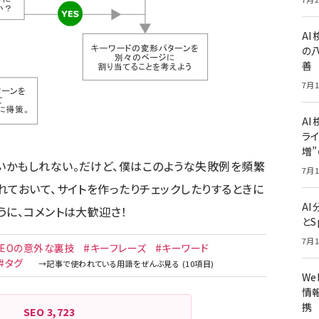
A
の
善
7月1
AI
ライ
増
いかもしれない。だけど、僕はこのような失敗例を頻繁
7月1
れておいて、サイトを作ったりチェックしたりするときに
A
うに、コメントは大歓迎さ！
とS
7月1
SEOの意外な裏技
#キーフレーズ
#キーワード
#タグ
W
情報
携
SEO
3,723