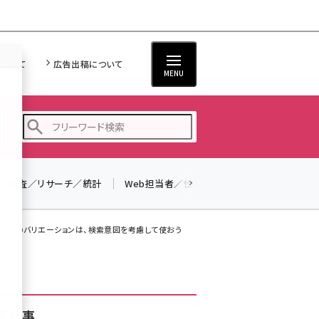
について
広告出稿について
MENU
調査／リサーチ／統計
Web担当者／仕事
法律／標準規格
seo (3526)
ai (2807)
ーワードのバリエーションは、検索意図を考慮して使おう
youtube (2434)
note (2312)
セミナー (2307)
着記事