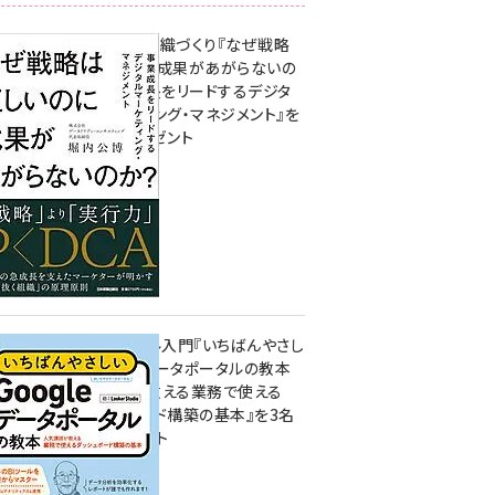
成果を生む組織づくり『なぜ戦略
は正しいのに成果があがらないの
か？ 事業成長をリードするデジタ
ルマーケティング・マネジメント』を
3名様にプレゼント
8月7日 10:00
無料BIツール入門『いちばんやさし
いGoogleデータポータルの教本
人気講師が教える業務で使える
ダッシュボード構築の基本』を3名
様にプレゼント
7月31日 10:00