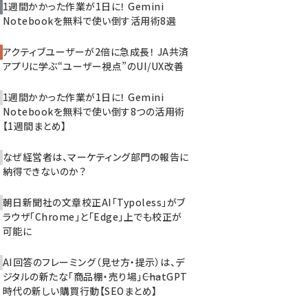
1週間かかった作業が1日に！ Gemini
Notebookを無料で使い倒す活用術8選
アクティブユーザーが2倍に急成長！ JA共済
アプリに学ぶ“ユーザー視点”のUI/UX改善
1週間かかった作業が1日に！ Gemini
Notebookを無料で使い倒す8つの活用術
【1週間まとめ】
なぜ経営者は、マーケティング部門の報告に
納得できないのか？
朝日新聞社の文章校正AI「Typoless」がブ
ラウザ「Chrome」と「Edge」上でも校正が
可能に
AI回答のフレーミング（見せ方・提示）は、デ
ジタルの新たな「商品棚・売り場」――ChatGPT
時代の新しい購買行動【SEOまとめ】