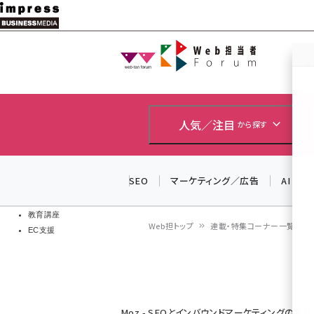
メ
イ
Web担当者
Web担当者
ン
EC担当者
コ
製品導入
ン
企業IT
ソフト開発
テ
人気／注目
から探す
IoT・AI
ン
DCクラウド
研究・調査
ツ
SEO
マーケティング／広告
AI
エネルギー
に
ドローン
移
教育講座
Web担トップ
連載・特集コーナー一覧
EC支援
動
パ
ン
く
Moz - SEOとインバウンドマーケティングの実