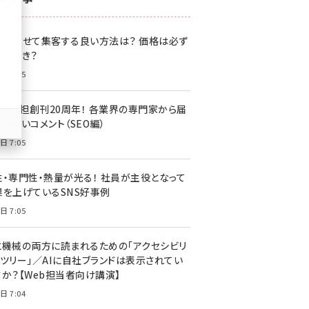
z世代 (1622)
格を伏せて集客する良い方法は？ 価格は必ず
meo (1275)
載すべき？
llmo (1163)
日 7:05
・Web担創刊20周年！ 各業界の専門家から届
お祝いコメント（SEO編）
日 7:05
性・専門性・熱量が光る！ 社員が主役となって
果を上げているSNS好事例
日 7:05
と機械の両方に読まれるための「アクセシビリ
ィツリー」／AIに自社ブランドは表示されてい
すか？【Web担当者向け講演】
日 7:04