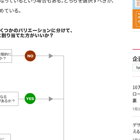
なっているという場合もある。どちらを選択すべきか、
めている。
企
S
10
ロー
裏
7月2
デ
え
7月2