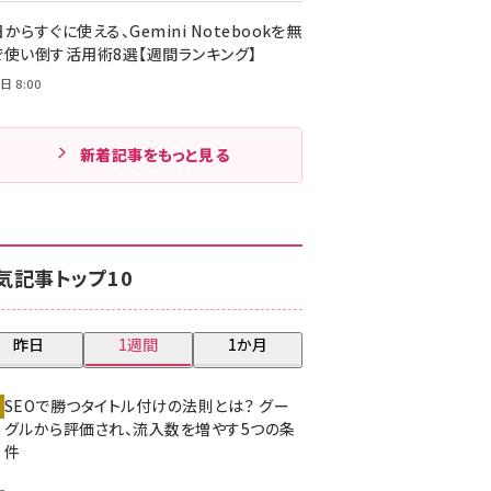
からすぐに使える、Gemini Notebookを無
で使い倒す活用術8選【週間ランキング】
日 8:00
新着記事をもっと見る
気記事トップ10
昨日
1週間
1か月
SEOで勝つタイトル付けの法則とは？ グー
グルから評価され、流入数を増やす5つの条
件