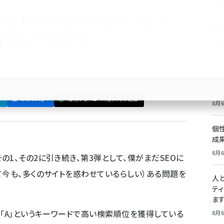
その3：キーワードのバリエー
価
考慮して使おう
記
8月6
祝
いた
3
Bluesky
優先するニュース提供元に追加
8月6
個
成
8月6
その1
、
その2
に引き続き、第3弾として、僕がまだSEOに
て今も、多くのサイトを惑わせているらしい）ある問題を
人
テ
ま
。「A」というキーワードで高い検索順位を獲得している
8月6