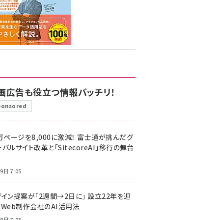
画広告も役立つ情報バッチリ！
ponsored
万ページを8,000に激減！ 富士通が挑んだグ
バルサイト改革と「SitecoreAI」移行の舞台
9日 7:05
ザイン提案が「2週間→2日に」 設立22年を迎
るWeb制作会社のAI活用法
8日 7:05