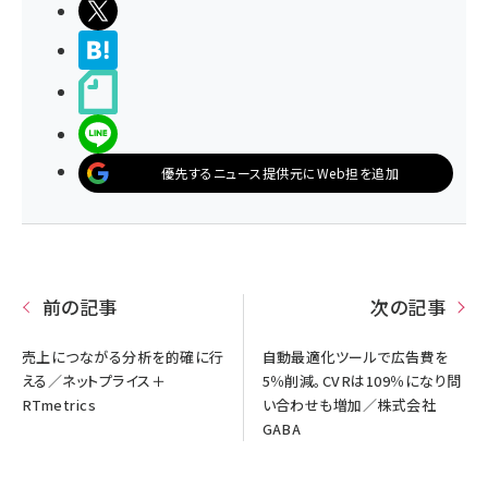
ポストする
>ブクマする
noteで書く
LINEで送る
優先するニュース提供元にWeb担を追加
前の記事
次の記事
売上につながる分析を的確に行
自動最適化ツールで広告費を
える／ネットプライス＋
5％削減。CVRは109％になり問
RTmetrics
い合わせも増加／株式会社
GABA