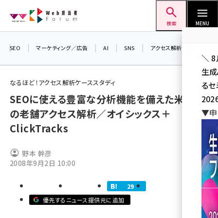
メ
Web担当者Forum
イ
検索
MENU
ン
コ
SEO
マーケティング／広告
AI
SNS
アクセス解析／データ分析
＼ 
ン
生成
テ
なるほど！アクセス解析ケーススタディ
るセ
ン
SEOに使える豊富な分析機能を備えた米国発
202
ツ
seo (3532)
の老舗アクセス解析／オイシックス＋
▼申
に
ClickTracks
ai (2814)
移
動
youtube (2441)
野本 幹彦
2008年9月2日 10:00
note (2317)
セミナー (2310)
29
z世代 (1623)
優先するニュース提供元に追加
meo (1277)