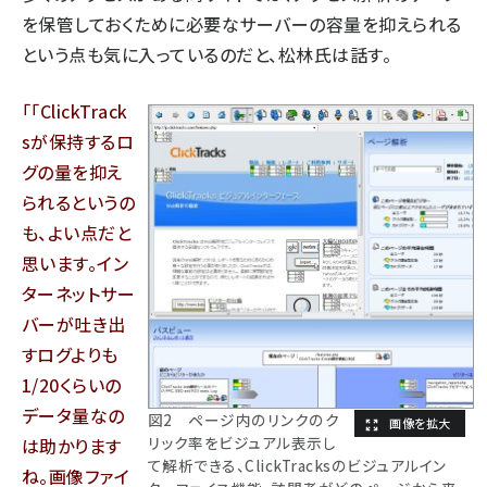
を保管しておくために必要なサーバーの容量を抑えられる
という点も気に入っているのだと、松林氏は話す。
「ClickTrack
sが保持するロ
グの量を抑え
られるというの
も、よい点だと
思います。イン
ターネットサー
バーが吐き出
すログよりも
1/20くらいの
データ量なの
図2 ページ内のリンクのク
リック率をビジュアル表示し
は助かります
て解析できる、ClickTracksのビジュアルイン
ね。画像ファイ