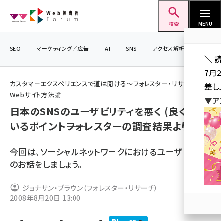
メ
Web担当者Forum
イ
検索
MENU
ン
コ
SEO
マーケティング／広告
AI
SNS
アクセス解析／データ分析
＼ 
ン
7月
テ
カスタマーエクスペリエンスで道は開ける～フォレスター・リサーチの
差し
ン
Webサイト方法論
▼ア
ツ
日本のSNSのユーザビリティを悪く (良く) して
seo (3523)
に
いるポイント――フォレスターの調査結果より
ai (2804)
移
動
youtube (2429)
今回は、ソーシャルネットワークにおけるユーザビリティ
のお話をしましょう。
note (2312)
セミナー (2303)
ジョナサン・ブラウン（フォレスター・リサーチ）
2008年8月20日 13:00
z世代 (1622)
meo (1275)