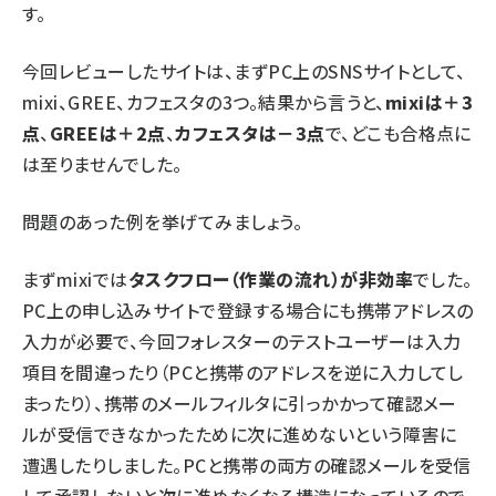
す。
今回レビューしたサイトは、まずPC上のSNSサイトとして、
mixi、GREE、カフェスタの3つ。結果から言うと、
mixiは＋3
点
、
GREEは＋2点
、
カフェスタは－3点
で、どこも合格点に
は至りませんでした。
問題のあった例を挙げてみましょう。
まずmixiでは
タスクフロー（作業の流れ）が非効率
でした。
PC上の申し込みサイトで登録する場合にも携帯アドレスの
入力が必要で、今回フォレスターのテストユーザーは入力
項目を間違ったり（PCと携帯のアドレスを逆に入力してし
まったり）、携帯のメールフィルタに引っかかって確認メー
ルが受信できなかったために次に進めないという障害に
遭遇したりしました。PCと携帯の両方の確認メールを受信