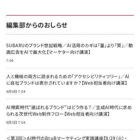
anan(アンアン)2026/07/01号 No.2501[魅せる
KIOXIA(キオクシア) 旧東芝メモリ microSD
KIOXIA(キオクシア) 旧東芝メモリ microSD
カラダ2026／宮舘涼太]
128GB UHS-I Class10 (最大読出速度
128GB UHS-I Class10 (最大読出速度
100MB/s) Nintendo Switch動作確認済 国内
100MB/s) Nintendo Switch動作確認済 国内
￥880
サポート正規品 メーカー保証5年 KLMEA128G
サポート正規品 メーカー保証5年 KLMEA128G
￥2,680
￥2,680
編集部からのおしらせ
anan(アンアン)2026/06/24号 No.2500増刊
スペシャルエディション[王道エンタメの矜持／
NIMASO ガラスフィルム iPhone 17 用 保護フィ
Amazon eギフトカード - Amazonロゴ - クラ
BTS]
ルム 強化ガラス 耐衝撃 高透過率 指紋防止 貼りや
シック
すい ガイド枠付き いPhone17 (6.3インチ) 対応
SUBARUのブランド想起戦略／AI活用のカギは「量」より「質」／動
￥1,100
￥5,000
2枚セット DSP25F1698
画広告をAIで最大化【マーケター向け講演】
￥1,599
7:04
anan(アンアン)2026/07/08号 No.2502[2026
Anker PowerLine III Flow USB-C & USB-C
年後半、あなたの恋と運命／山田涼介]
【New】Amazon Fire TV Stick HD | 手軽にスト
ケーブル Anker絡まないケーブル 240W 結束バン
リーミングをはじめよう | ストリーミングメディアプ
ド付き USB PD対応 シリコン素材採用 iPhone
￥880
人と機械の両方に読まれるための「アクセシビリティツリー」／AI
レイヤー
17 / 16 / 15 / Galaxy iPad Pro MacBook
￥1,890
Pro/Air 各種対応 (1.8m ミッドナイトブラック)
に自社ブランドは表示されていますか？【Web担当者向け講演】
￥6,980
ママ投資家が育休中に１億貯めた株式投資
8月6日 7:04
アサヒ飲料 モンスター エナジー 355ml×24本
￥1,870
Anker Soundcore P31i (Bluetooth 6.1) 【完
￥4,192
全ワイヤレスイヤホン/アクティブノイズキャンセリ
AI検索時代“選ばれるブランド”はどう作る？／生成AI時代に求め
ング/マルチポイント接続 / 最大50時間再生 / PSE
られる次世代Web制作フロー【Web担当者向け講演】
組織の成果を最大化する ルールのデザイン
技術基準適合】ブラック
￥5,990
サッポロ 生ビール 黒ラベル 350ml 缶 24本 ビー
8月5日 7:04
￥1,980
ル ケース買い【6/30応募〆切! 黒ラベルビヤセラー
キャンペーン】
Anker PowerLine III Flow USB-C & USB-C
ケーブル Anker絡まないケーブル 240W 結束バン
￥4,857
＜第3回＞AI時代のBtoBマーケティング実践講座【9/29（火）・