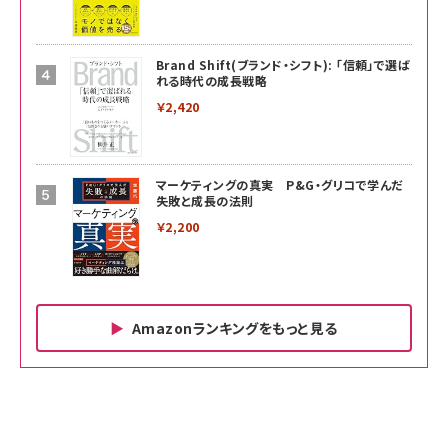
Brand Shift(ブランド・シフト): 「信頼」で選ば
れる時代の成長戦略
￥2,420
マーケティングの真実 P&G・グリコで学んだ
失敗と成長の法則
￥2,200
Amazonランキングをもっと見る
Amazon ビジネス・経済関連書籍 の売れ筋ランキン
Amazon 家電＆カメラ の売れ筋ランキング
Amazon パソコン・周辺機器 の売れ筋ランキング
グ
更新日時：2026/06/26 19:00
更新日時：2026/06/26 19:00
更新日時：2026/06/26 19:00