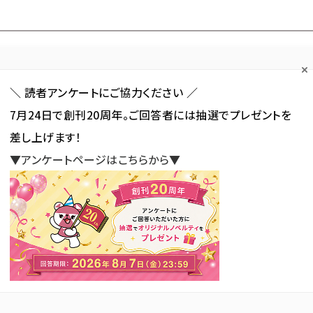
Forum
Web担
Web担ビギナー
Web担メルマガ
連載・特集
＼ 読者アンケートにご協力ください ／
7月24日で創刊20周年。ご回答者には抽選でプレゼントを
カテゴリ／種別
セミナー／イベント
から探す
から探す
差し上げます！
▼アンケートページはこちらから▼
SNS
アクセス解析／データ分析
サイト制作／デザイン
CMS
Web担当者必見！ リサーチ データ&市場調査レポート
サイトの信用性が問われる時代――
ポート
る時代――『インターネット白書
新