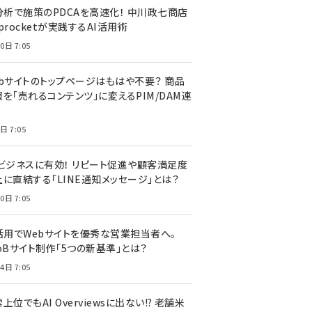
I分析で施策のPDCAを高速化！ 中川政七商店
procketが実践するAI活用術
0日 7:05
ebサイトのトップページはもはや不要？ 商品
を「売れるコンテンツ」に変えるPIM/DAM連
日 7:05
Cビジネスに有効！ リピート促進や顧客満足度
上に直結する「LINE通知メッセージ」とは？
0日 7:05
I活用でWebサイトを優秀な営業担当者へ。
oBサイト制作「5つの新基準」とは？
4日 7:05
上位でもAI Overviewsに出ない!? 老舗米