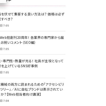
z世代 (1620)
格を伏せて集客する良い方法は？ 価格は必ず
meo (1274)
載すべき？
llmo (1160)
日 7:05
・Web担創刊20周年！ 各業界の専門家から届
お祝いコメント（SEO編）
日 7:05
性・専門性・熱量が光る！ 社員が主役となって
果を上げているSNS好事例
日 7:05
と機械の両方に読まれるための「アクセシビリ
ィツリー」／AIに自社ブランドは表示されてい
すか？【Web担当者向け講演】
日 7:04