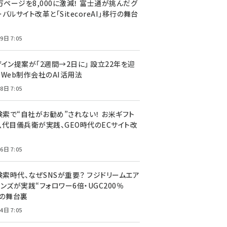
万ページを8,000に激減！ 富士通が挑んだグ
バルサイト改革と「SitecoreAI」移行の舞台
9日 7:05
ザイン提案が「2週間→2日に」 設立22年を迎
るWeb制作会社のAI活用法
8日 7:05
I検索で“自社がお勧め”されない！ お米ギフト
八代目儀兵衛が実践、GEO時代のECサイト改
6日 7:05
検索時代、なぜSNSが重要？ フジドリームエア
ンズが実践“フォロワー6倍・UGC200％
”の舞台裏
4日 7:05