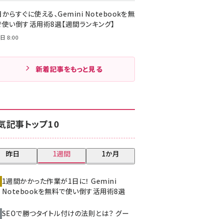
からすぐに使える、Gemini Notebookを無
で使い倒す活用術8選【週間ランキング】
日 8:00
新着記事をもっと見る
気記事トップ10
昨日
1週間
1か月
1週間かかった作業が1日に！ Gemini
Notebookを無料で使い倒す活用術8選
SEOで勝つタイトル付けの法則とは？ グー