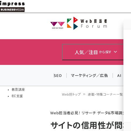
メ
イ
Web担当者
Web担当者
ン
EC担当者
コ
製品導入
ン
企業IT
ソフト開発
テ
人気／注目
から探す
IoT・AI
ン
DCクラウド
研究・調査
ツ
SEO
マーケティング／広告
AI
エネルギー
に
ドローン
移
教育講座
Web担トップ
連載・特集コーナー一覧
EC支援
動
パ
Web担当者必見！ リサーチ データ&市場調査レ
ン
サイトの信用性が問われ
く