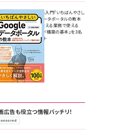
無料BIツール入門『いちばんやさし
いGoogleデータポータルの教本
人気講師が教える業務で使える
ダッシュボード構築の基本』を3名
様にプレゼント
7月31日 10:00
画広告も役立つ情報バッチリ！
ponsored