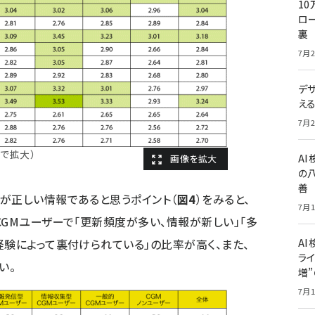
10
ロー
裏
7月2
デ
え
7月2
クで拡大）
A
の
善
が正しい情報であると思うポイント（
図4
）をみると、
7月1
CGMユーザーで「更新頻度が多い、情報が新しい」「多
経験によって裏付けられている」の比率が高く、また、
AI
ライ
い。
増
7月1