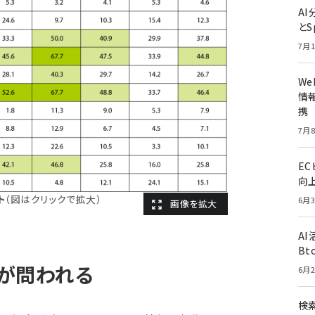
A
とS
7月1
W
情報
携
7月8
E
向
ト
（図はクリックで拡大）
6月3
A
Bt
が問われる
6月2
検索