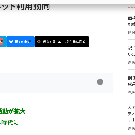
ネット利用動向
価
記
8月6
05
Bluesky
優先するニュース提供元に追加
祝
いた
8月6
個
成
8月6
人
活動が拡大
テ
ま
る時代に
8月6