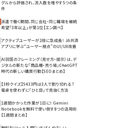
グルから評価され、流入数を増やす5つの条
件
派遣で働く期間、同じ会社・同じ職場を継続
希望「3年以上」が第1位【エン調べ】
アクティブユーザーが2倍に急成長！ JA共済
アプリに学ぶ“ユーザー視点”のUI/UX改善
AI回答のフレーミング（見せ方・提示）は、デ
ジタルの新たな「商品棚・売り場」――ChatGPT
時代の新しい購買行動【SEOまとめ】
【3秒クイズ】5433円は3人で割り切れる？
電卓を使わずに「ひと目」で見抜く方法
1週間かかった作業が1日に！ Gemini
Notebookを無料で使い倒す8つの活用術
【1週間まとめ】
無料BIツール入門『いちばんやさしい