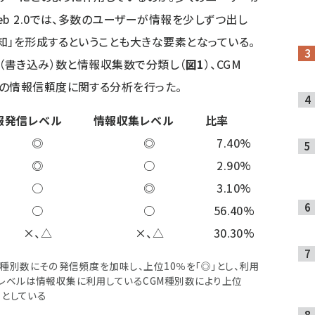
b 2.0では、多数のユーザーが情報を少しずつ出し
知」を形成するということも大きな要素となっている。
信（書き込み）数と情報収集数で分類し（
図1
）、CGM
の情報信頼度に関する分析を行った。
報発信レベル
情報収集レベル
比率
◎
◎
7.40%
◎
○
2.90%
○
◎
3.10%
○
○
56.40%
×、△
×、△
30.30%
種別数にその発信頻度を加味し、上位10％を「◎」とし、利用
集レベルは情報収集に利用しているCGM種別数により上位
」としている