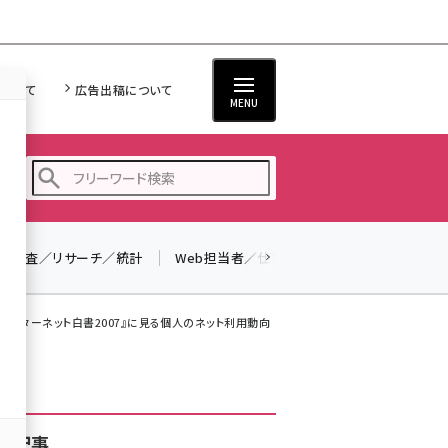
について
広告出稿について
MENU
調査／リサーチ／統計
Web担当者／仕事
法律／標準規格
seo (3519)
ai (2801)
『インターネット白書2007』に見る個人のネット利用動向
youtube (2425)
note (2310)
セミナー (2301)
着記事