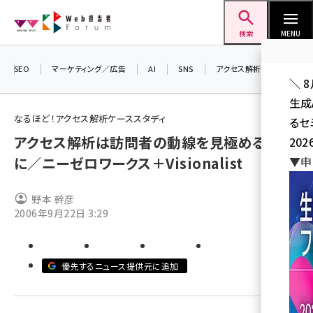
メ
Web担当者Forum
イ
検索
MENU
ン
コ
SEO
マーケティング／広告
AI
SNS
アクセス解析／データ分析
＼ 
ン
生成
テ
なるほど！アクセス解析ケーススタディ
るセ
ン
アクセス解析は訪問者の動線を見極めるため
202
ツ
seo (3526)
に／ニーゼロワークス＋Visionalist
▼申
に
ai (2807)
移
野本 幹彦
動
youtube (2434)
2006年9月22日 3:29
note (2312)
セミナー (2307)
優先するニュース提供元に追加
z世代 (1622)
meo (1275)