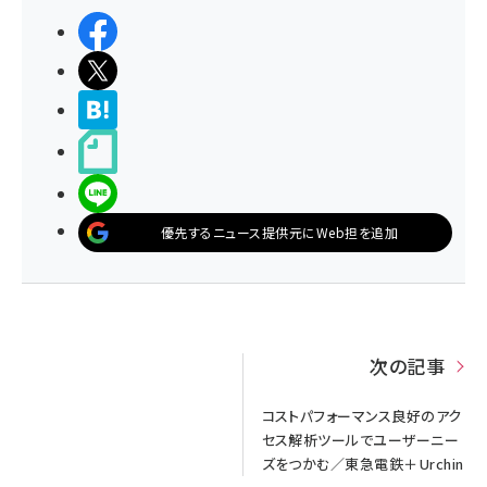
シェアする
ポストする
>ブクマする
noteで書く
LINEで送る
優先するニュース提供元にWeb担を追加
次の記事
コストパフォーマンス良好のアク
セス解析ツールでユーザーニー
ズをつかむ／東急電鉄＋Urchin