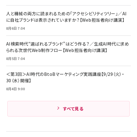
￥4,192
全ワイヤレスイヤホン/アクティブノイズキャンセリ
ング/マルチポイント接続 / 最大50時間再生 / PSE
人と機械の両方に読まれるための「アクセシビリティツリー」／AI
組織の成果を最大化する ルールのデザイン
技術基準適合】ブラック
￥5,990
サッポロ 生ビール 黒ラベル 350ml 缶 24本 ビー
に自社ブランドは表示されていますか？【Web担当者向け講演】
￥1,980
ル ケース買い【6/30応募〆切! 黒ラベルビヤセラー
8月6日 7:04
キャンペーン】
Anker PowerLine III Flow USB-C & USB-C
ケーブル Anker絡まないケーブル 240W 結束バン
￥4,857
ド付き USB PD対応 シリコン素材採用 iPhone
AI検索時代“選ばれるブランド”はどう作る？／生成AI時代に求め
Amazonランキングをもっと見る
17 / 16 / 15 / Galaxy iPad Pro MacBook
￥1,890
られる次世代Web制作フロー【Web担当者向け講演】
Pro/Air 各種対応 (1.8m ミッドナイトブラック)
Amazonランキングをもっと見る
8月5日 7:04
Amazonランキングをもっと見る
＜第3回＞AI時代のBtoBマーケティング実践講座【9/29（火）・
30（水）開催】
8月4日 9:00
すべて見る