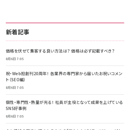
新着記事
価格を伏せて集客する良い方法は？ 価格は必ず記載すべき？
8月6日 7:05
祝・Web担創刊20周年！ 各業界の専門家から届いたお祝いコメン
ト（SEO編）
8月6日 7:05
個性・専門性・熱量が光る！ 社員が主役となって成果を上げている
SNS好事例
8月6日 7:05