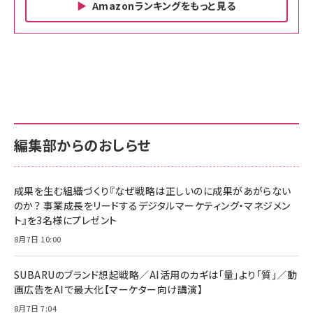
Amazonランキングをもっと見る
Amazon ビジネス・経済関連書籍 の売れ筋ランキン
Amazon 家電＆カメラ の売れ筋ランキング
Amazon パソコン・周辺機器 の売れ筋ランキング
グ
更新日時：2026/06/26 19:00
更新日時：2026/06/26 19:00
更新日時：2026/06/26 19:00
anan(アンアン)2026/07/01号 No.2501[魅せる
KIOXIA(キオクシア) 旧東芝メモリ microSD
KIOXIA(キオクシア) 旧東芝メモリ microSD
カラダ2026／宮舘涼太]
128GB UHS-I Class10 (最大読出速度
128GB UHS-I Class10 (最大読出速度
100MB/s) Nintendo Switch動作確認済 国内
100MB/s) Nintendo Switch動作確認済 国内
￥880
サポート正規品 メーカー保証5年 KLMEA128G
サポート正規品 メーカー保証5年 KLMEA128G
￥2,680
￥2,680
編集部からのおしらせ
anan(アンアン)2026/06/24号 No.2500増刊
スペシャルエディション[王道エンタメの矜持／
NIMASO ガラスフィルム iPhone 17 用 保護フィ
Amazon eギフトカード - Amazonロゴ - クラ
BTS]
ルム 強化ガラス 耐衝撃 高透過率 指紋防止 貼りや
シック
すい ガイド枠付き いPhone17 (6.3インチ) 対応
成果を生む組織づくり『なぜ戦略は正しいのに成果があがらない
￥1,100
￥5,000
2枚セット DSP25F1698
のか？ 事業成長をリードするデジタルマーケティング・マネジメン
￥1,599
ト』を3名様にプレゼント
anan(アンアン)2026/07/08号 No.2502[2026
Anker PowerLine III Flow USB-C & USB-C
年後半、あなたの恋と運命／山田涼介]
【New】Amazon Fire TV Stick HD | 手軽にスト
ケーブル Anker絡まないケーブル 240W 結束バン
8月7日 10:00
リーミングをはじめよう | ストリーミングメディアプ
ド付き USB PD対応 シリコン素材採用 iPhone
￥880
レイヤー
17 / 16 / 15 / Galaxy iPad Pro MacBook
￥1,890
Pro/Air 各種対応 (1.8m ミッドナイトブラック)
SUBARUのブランド想起戦略／AI活用のカギは「量」より「質」／動
￥6,980
画広告をAIで最大化【マーケター向け講演】
ママ投資家が育休中に１億貯めた株式投資
アサヒ飲料 モンスター エナジー 355ml×24本
￥1,870
8月7日 7:04
Anker Soundcore P31i (Bluetooth 6.1) 【完