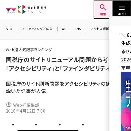
メ
Web担当者Forum
イ
検索
MENU
ン
コ
SEO
マーケティング／広告
AI
SNS
アクセス解析／データ分析
＼ 
ン
生成
テ
Web担人気記事ランキング
るセ
ン
国税庁のサイトリニューアル問題から考える
202
ツ
seo (3526)
「アクセシビリティ」と「ファインダビリティ」
▼申
に
ai (2807)
移
国税庁のサイト刷新問題をアクセシビリティの観点から
動
youtube (2434)
説いた記事が人気
note (2312)
Web担編集部
セミナー (2307)
2018年4月12日 7:00
z世代 (1622)
meo (1275)