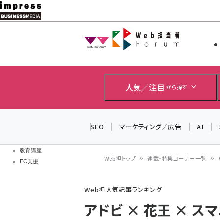
メ
イ
Web担当者
Web担当者
ン
EC担当者
コ
製品導入
ン
企業IT
ソフト開発
テ
人気／注目
から探す
IoT・AI
ン
DCクラウド
研究・調査
ツ
SEO
マーケティング／広告
AI
エネルギー
に
ドローン
移
教育講座
Web担トップ
連載・特集コーナー一覧
EC支援
動
パ
Web担人気記事ランキング
ン
アドビ × 花王 × 
く