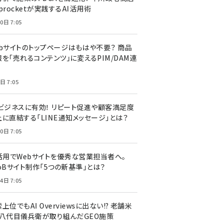
procketが実践するAI活用術
0日 7:05
ebサイトのトップページはもはや不要？ 商品
を「売れるコンテンツ」に変えるPIM/DAM連
日 7:05
Cビジネスに有効！ リピート促進や顧客満足度
上に直結する「LINE通知メッセージ」とは？
0日 7:05
I活用でWebサイトを優秀な営業担当者へ。
oBサイト制作「5つの新基準」とは？
4日 7:05
上位でもAI Overviewsに出ない!? 老舗米
・八代目儀兵衛が取り組んだGEO施策