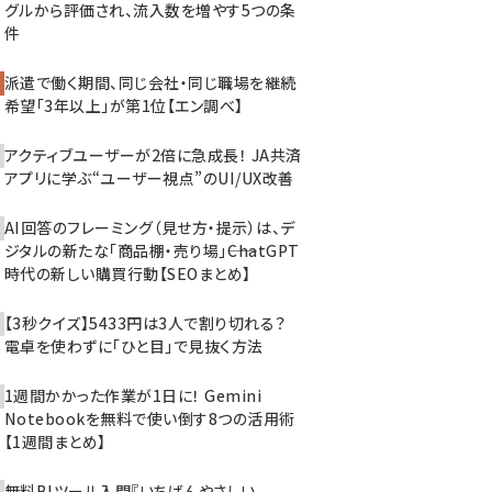
グルから評価され、流入数を増やす5つの条
件
派遣で働く期間、同じ会社・同じ職場を継続
希望「3年以上」が第1位【エン調べ】
アクティブユーザーが2倍に急成長！ JA共済
アプリに学ぶ“ユーザー視点”のUI/UX改善
AI回答のフレーミング（見せ方・提示）は、デ
ジタルの新たな「商品棚・売り場」――ChatGPT
時代の新しい購買行動【SEOまとめ】
【3秒クイズ】5433円は3人で割り切れる？
電卓を使わずに「ひと目」で見抜く方法
1週間かかった作業が1日に！ Gemini
Notebookを無料で使い倒す8つの活用術
【1週間まとめ】
無料BIツール入門『いちばんやさしい