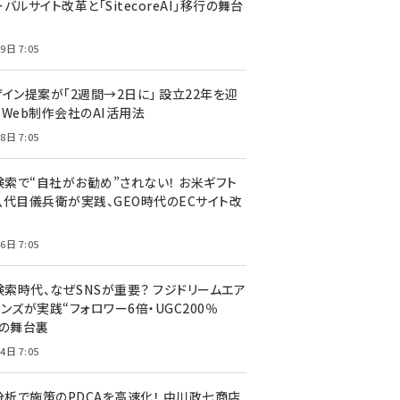
バルサイト改革と「SitecoreAI」移行の舞台
9日 7:05
ザイン提案が「2週間→2日に」 設立22年を迎
るWeb制作会社のAI活用法
8日 7:05
I検索で“自社がお勧め”されない！ お米ギフト
八代目儀兵衛が実践、GEO時代のECサイト改
6日 7:05
検索時代、なぜSNSが重要？ フジドリームエア
ンズが実践“フォロワー6倍・UGC200％
”の舞台裏
4日 7:05
I分析で施策のPDCAを高速化！ 中川政七商店