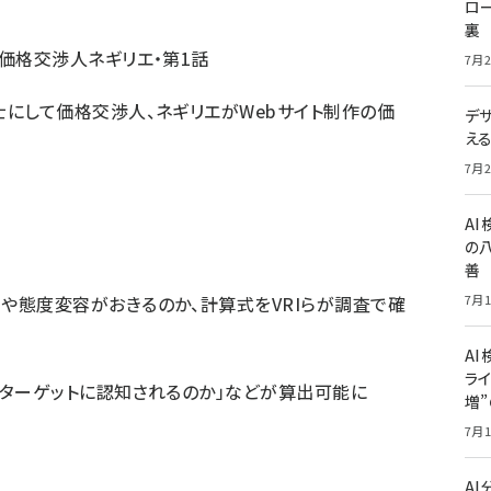
ロー
裏
価格交渉人ネギリエ・第1話
7月2
士にして価格交渉人、ネギリエがWebサイト制作の価
デ
え
7月2
A
の
善
や態度変容がおきるのか、計算式をVRIらが調査で確
7月1
AI
ライ
のターゲットに認知されるのか」などが算出可能に
増
7月1
A