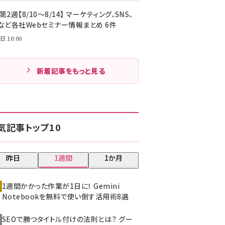
第2週【8/10～8/14】 マーケティング、SNS、
Cなど各社Webセミナー情報まとめ 6件
日 10:00
新着記事をもっと見る
気記事トップ10
昨日
1週間
1か月
1週間かかった作業が1日に！ Gemini
Notebookを無料で使い倒す活用術8選
SEOで勝つタイトル付けの法則とは？ グー