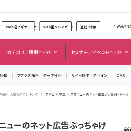
Forum
Web担
Web担ビギナー
Web担メルマガ
連載・特集
＼ 読者アンケートにご協力ください ／
7月24日で創刊20周年。ご回答者には抽選でプレゼントを
カテゴリ／種別
セミナー／イベント
から探す
から探す
差し上げます！
▼アンケートページはこちらから▼
SNS
アクセス解析／データ分析
サイト制作／デザイン
CMS
Web担人気記事ランキング
アドビ × 花王 × スマニューのネット広告ぶっちゃけトーク
スマニューのネット広告ぶっちゃけ
新