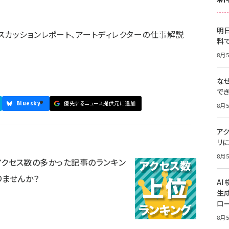
明日
スカッションレポート、アートディレクターの仕事解説
料
8月5
な
で
Bluesky
優先するニュース提供元に追加
8月5
ア
リに
8月5
日にアクセス数の多かった記事のランキン
りませんか？
A
生
ロ
8月5