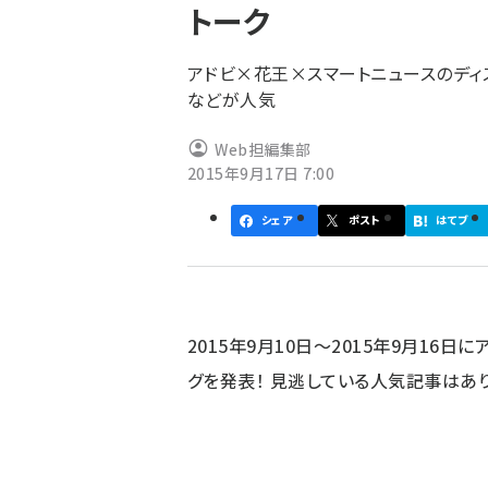
トーク
ず
アドビ×花王×スマートニュースのディ
などが人気
Web担編集部
2015年9月17日 7:00
シェア
ポスト
はてブ
2015年9月10日～2015年9月16
グを発表！ 見逃している人気記事はあ