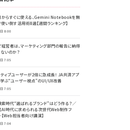
z世代 (1617)
からすぐに使える、Gemini Notebookを無
meo (1274)
で使い倒す活用術8選【週間ランキング】
llmo (1155)
日 8:00
ぜ経営者は、マーケティング部門の報告に納得
きないのか？
日 7:05
クティブユーザーが2倍に急成長！ JA共済アプ
学ぶ“ユーザー視点”のUI/UX改善
日 7:05
I検索時代“選ばれるブランド”はどう作る？／
成AI時代に求められる次世代Web制作フ
ー【Web担当者向け講演】
日 7:04