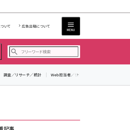
について
広告出稿について
MENU
調査／リサーチ／統計
Web担当者／仕事
法律／標準規格
seo (3516)
ai (2799)
youtube (2420)
note (2308)
セミナー (2296)
着記事