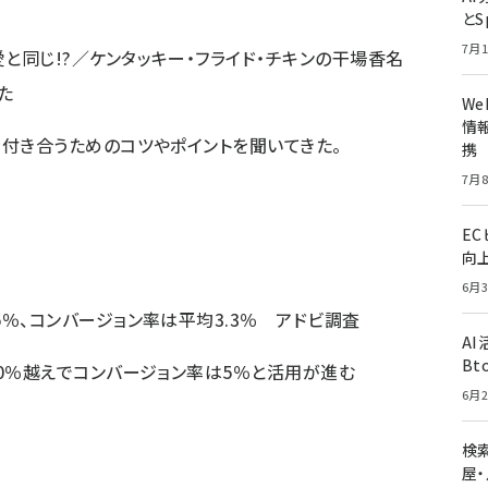
とS
7月1
と同じ!?／ケンタッキー・フライド・チキンの干場香名
た
W
情報
く付き合うためのコツやポイントを聞いてきた。
携
7月8
E
向
6月3
％、コンバージョン率は平均3.3％ アドビ調査
A
Bt
50％越えでコンバージョン率は5％と活用が進む
6月2
検索
屋