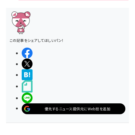
この記事をシェアしてほしいパン！
シェアする
ポストする
>ブクマする
noteで書く
LINEで送る
優先するニュース提供元にWeb担を追加