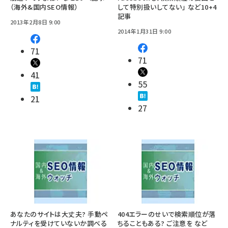
（海外&国内SEO情報）
して特別扱いしてない」 など10+4
記事
2013年2月8日 9:00
2014年1月31日 9:00
71
71
41
55
21
27
あなたのサイトは大丈夫? 手動ペ
404エラーのせいで検索順位が落
ナルティを受けていないか調べる
ちることもある? ご注意を など