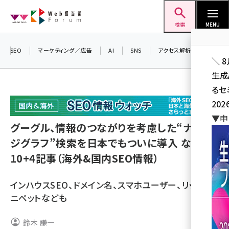
メ
Web担当者Forum
イ
検索
MENU
ン
コ
SEO
マーケティング／広告
AI
SNS
アクセス解析／データ分析
＼ 
ン
生成
テ
るセ
ン
202
ツ
seo (3538)
▼申
に
グーグル、情報のつながりを考慮した“ナレッ
ai (2820)
移
ジグラフ”検索を日本でもついに導入 など
動
youtube (2444)
10+4記事（海外&国内SEO情報）
note (2322)
インハウスSEO、ドメイン名、スマホユーザー、リッチス
セミナー (2315)
ニペットなども
z世代 (1629)
鈴木 謙一
meo (1281)