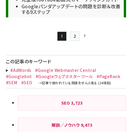
Googleパンダアップデートの問題を診断＆改善
する9ステップ
1
2
Page
Page
次ページ
ペー
ジ
この記事のキーワード
送
#AdWords
#Google Webmaster Central
り
#Googlebot
#Googleウェブマスターツール
#PageRank
#SEM
#SEO
SEO
3,723
解説／ノウハウ
9,473