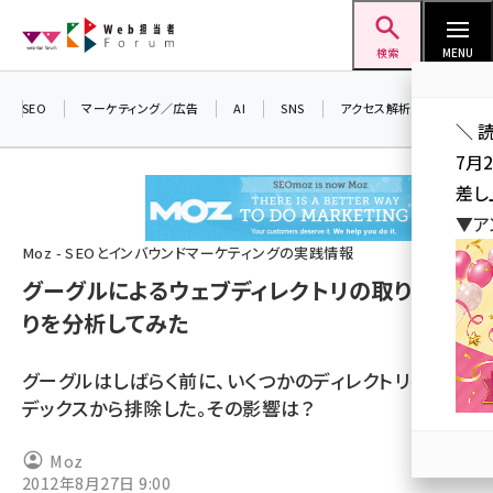
メ
Web担当者Forum
イ
検索
MENU
ン
コ
SEO
マーケティング／広告
AI
SNS
アクセス解析／データ分析
＼ 
ン
7月
テ
差し
ン
▼ア
ツ
seo (3523)
Moz - SEOとインバウンドマーケティングの実践情報
に
グーグルによるウェブディレクトリの取り締ま
ai (2804)
移
りを分析してみた
動
youtube (2429)
note (2312)
グーグルはしばらく前に、いくつかのディレクトリをイン
デックスから排除した。その影響は？
セミナー (2303)
z世代 (1622)
Moz
2012年8月27日 9:00
meo (1275)