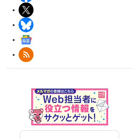
X(エックス)
BlueSky
Googleニュース
RSS