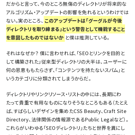
だからと言って、今のところ無傷のディレクトリが将来的な
アルゴリズム・アップデートの影響を免れるというわけでは
ない。実のところ、
このアップデートは「グーグルが今後
ディレクトリを取り締まる」という警告として機能すること
を意図したものではないか
と僕は推測している。
それはなぜか？ 僕に言わせれば、「SEOとリンクを目的と
して構築された」従来型ディレクトリの大半は、ユーザーに
何の恩恵ももたらさず、「コンテンツを持たないスパム」と
いうカテゴリに分類されてしまうからだ。
ディレクトリやリンクリソース・リストの中には、長期にわ
たって貴重で有用なものになりそうなところもある（たとえ
ば、すばらしいデザインを集めた
CSS Beauty
、
Craft Site
Directory
、
法律関係の情報源であるPublic Legal
など）。
これらがいわゆる「SEOディレクトリ」たちと世界を異にし