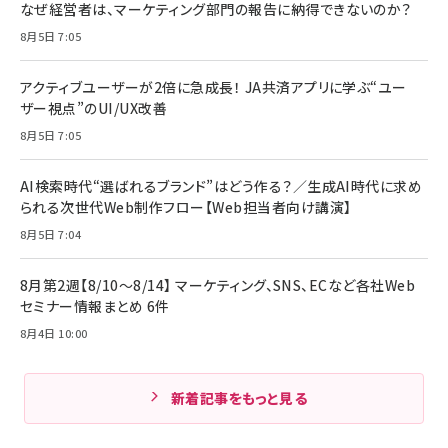
なぜ経営者は、マーケティング部門の報告に納得できないのか？
8月5日 7:05
アクティブユーザーが2倍に急成長！ JA共済アプリに学ぶ“ユー
ザー視点”のUI/UX改善
8月5日 7:05
AI検索時代“選ばれるブランド”はどう作る？／生成AI時代に求め
られる次世代Web制作フロー【Web担当者向け講演】
8月5日 7:04
8月第2週【8/10～8/14】 マーケティング、SNS、ECなど各社Web
セミナー情報まとめ 6件
8月4日 10:00
新着記事をもっと見る