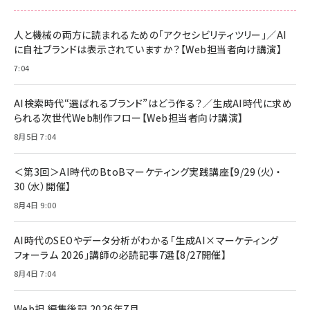
スペシャルエディション[王道エンタメの矜持／
NIMASO ガラスフィルム iPhone 17 用 保護フィ
Amazon eギフトカード - Amazonロゴ - クラ
BTS]
ルム 強化ガラス 耐衝撃 高透過率 指紋防止 貼りや
シック
すい ガイド枠付き いPhone17 (6.3インチ) 対応
人と機械の両方に読まれるための「アクセシビリティツリー」／AI
￥1,100
￥5,000
2枚セット DSP25F1698
に自社ブランドは表示されていますか？【Web担当者向け講演】
￥1,599
7:04
anan(アンアン)2026/07/08号 No.2502[2026
Anker PowerLine III Flow USB-C & USB-C
年後半、あなたの恋と運命／山田涼介]
【New】Amazon Fire TV Stick HD | 手軽にスト
ケーブル Anker絡まないケーブル 240W 結束バン
リーミングをはじめよう | ストリーミングメディアプ
ド付き USB PD対応 シリコン素材採用 iPhone
￥880
AI検索時代“選ばれるブランド”はどう作る？／生成AI時代に求め
レイヤー
17 / 16 / 15 / Galaxy iPad Pro MacBook
￥1,890
Pro/Air 各種対応 (1.8m ミッドナイトブラック)
られる次世代Web制作フロー【Web担当者向け講演】
￥6,980
ママ投資家が育休中に１億貯めた株式投資
8月5日 7:04
アサヒ飲料 モンスター エナジー 355ml×24本
￥1,870
Anker Soundcore P31i (Bluetooth 6.1) 【完
￥4,192
全ワイヤレスイヤホン/アクティブノイズキャンセリ
＜第3回＞AI時代のBtoBマーケティング実践講座【9/29（火）・
ング/マルチポイント接続 / 最大50時間再生 / PSE
30（水）開催】
組織の成果を最大化する ルールのデザイン
技術基準適合】ブラック
￥5,990
サッポロ 生ビール 黒ラベル 350ml 缶 24本 ビー
8月4日 9:00
￥1,980
ル ケース買い【6/30応募〆切! 黒ラベルビヤセラー
キャンペーン】
Anker PowerLine III Flow USB-C & USB-C
ケーブル Anker絡まないケーブル 240W 結束バン
￥4,857
AI時代のSEOやデータ分析がわかる「生成AI×マーケティング
ド付き USB PD対応 シリコン素材採用 iPhone
フォーラム 2026」講師の必読記事7選【8/27開催】
Amazonランキングをもっと見る
17 / 16 / 15 / Galaxy iPad Pro MacBook
￥1,890
Pro/Air 各種対応 (1.8m ミッドナイトブラック)
8月4日 7:04
Amazonランキングをもっと見る
Web担 編集後記 2026年7月