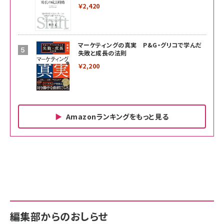
￥2,420
マーケティングの真実 P&G・グリコで学んだ
失敗と成長の法則
￥2,200
Amazonランキングをもっと見る
Amazon ビジネス・経済関連書籍 の売れ筋ランキン
Amazon 家電＆カメラ の売れ筋ランキング
Amazon パソコン・周辺機器 の売れ筋ランキング
グ
更新日時：2026/06/26 19:00
更新日時：2026/06/26 19:00
更新日時：2026/06/26 19:00
anan(アンアン)2026/07/01号 No.2501[魅せる
KIOXIA(キオクシア) 旧東芝メモリ microSD
KIOXIA(キオクシア) 旧東芝メモリ microSD
カラダ2026／宮舘涼太]
128GB UHS-I Class10 (最大読出速度
128GB UHS-I Class10 (最大読出速度
100MB/s) Nintendo Switch動作確認済 国内
100MB/s) Nintendo Switch動作確認済 国内
￥880
サポート正規品 メーカー保証5年 KLMEA128G
サポート正規品 メーカー保証5年 KLMEA128G
￥2,680
￥2,680
編集部からのおしらせ
anan(アンアン)2026/06/24号 No.2500増刊