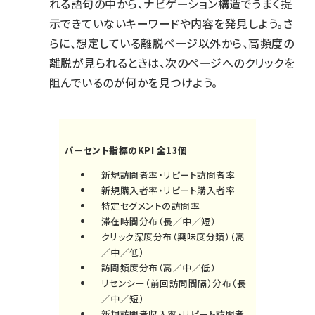
れる語句の中から、ナビゲーション構造でうまく提
示できていないキーワードや内容を発見しよう。さ
らに、想定している離脱ページ以外から、高頻度の
離脱が見られるときは、次のページへのクリックを
阻んでいるのが何かを見つけよう。
パーセント指標のKPI 全13個
新規訪問者率・リピート訪問者率
新規購入者率・リピート購入者率
特定セグメントの訪問率
滞在時間分布（長／中／短）
クリック深度分布（興味度分類）（高
／中／低）
訪問頻度分布（高／中／低）
リセンシー（前回訪問間隔）分布（長
／中／短）
新規訪問者収入率・リピート訪問者