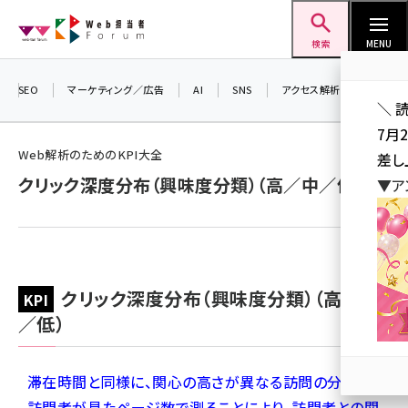
メ
Web担当者Forum
イ
検索
MENU
ン
コ
SEO
マーケティング／広告
AI
SNS
アクセス解析／データ分析
＼ 
ン
7月
テ
Web解析のためのKPI大全
差し
ン
クリック深度分布（興味度分類）（高／中／低）
▼ア
ツ
seo (3516)
に
ai (2799)
移
動
youtube (2420)
クリック深度分布（興味度分類）（高／中
note (2308)
／低）
セミナー (2296)
z世代 (1617)
滞在時間と同様に、関心の高さが異なる訪問の分布を、
訪問者が見たページ数で測ることにより、訪問者との関
meo (1274)