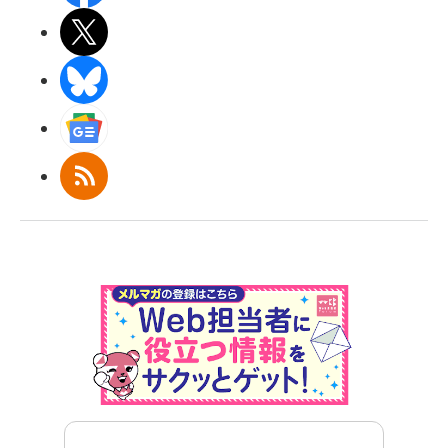
X(エックス)
BlueSky
Googleニュース
RSS