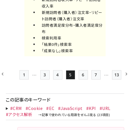
収入率
新規訪問者（購入者）注文率・リピー
ト訪問者（購入者）注文率
訪問者満足度分布・購入者満足度分
布
検索利用率
「結果0件」検索率
「成果なし」検索率
…
…
1
3
4
5
6
7
13
前ページ
先頭ページ
Page
Page
Page
Page
Page
最終ペ
ペー
ジ
この記事のキーワード
送
#CRM
#Cookie
#EC
#JavaScript
#KPI
#URL
り
#アクセス解析