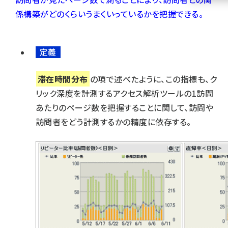
係構築がどのくらいうまくいっているかを把握できる。
llmo (1155)
定義
滞在時間分布
の項で述べたように、この指標も、ク
リック深度を計測するアクセス解析ツールの1訪問
あたりのページ数を把握することに関して、訪問や
訪問者をどう計測するかの精度に依存する。