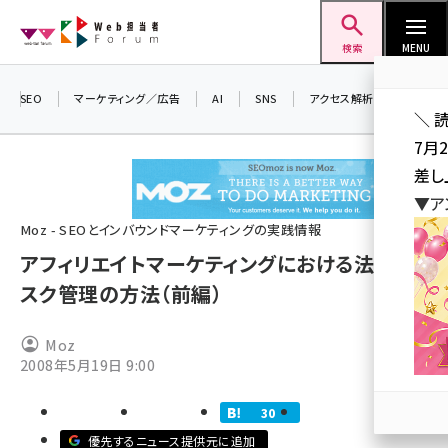
メ
Web担当者Forum
イ
検索
MENU
ン
コ
SEO
マーケティング／広告
AI
SNS
アクセス解析／データ分析
＼ 
ン
7月
テ
差し
ン
▼ア
ツ
seo (3516)
Moz - SEOとインバウンドマーケティングの実践情報
に
アフィリエイトマーケティングにおける法的リ
ai (2799)
移
スク管理の方法（前編）
動
youtube (2420)
note (2308)
Moz
2008年5月19日 9:00
セミナー (2296)
z世代 (1617)
30
優先するニュース提供元に追加
meo (1274)