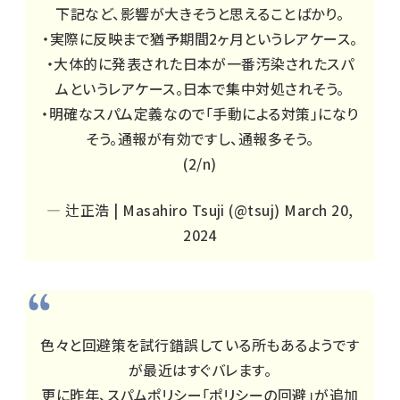
下記など、影響が大きそうと思えることばかり。
・実際に反映まで猶予期間2ヶ月というレアケース。
・大体的に発表された日本が一番汚染されたスパ
ムというレアケース。日本で集中対処されそう。
・明確なスパム定義なので「手動による対策」になり
そう。通報が有効ですし、通報多そう。
(2/n)
— 辻正浩 | Masahiro Tsuji (@tsuj)
March 20,
2024
色々と回避策を試行錯誤している所もあるようです
が最近はすぐバレます。
更に昨年、スパムポリシー「ポリシーの回避」が追加