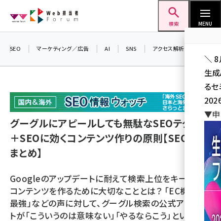
メ
Web担当者Forum
イ
検索
MENU
ン
コ
SEO
マーケティング／広告
AI
SNS
アクセス解析／データ分析
＼ 
ン
生成
テ
るセ
ン
202
ツ
seo (3541)
▼申
に
グーグルにアピールしても無駄なSEOテク5選
ai (2827)
移
＋SEOに効くコンテンツ作りの原則【SEO情報
動
youtube (2449)
まとめ】
note (2323)
Googleのアップデートに耐えて検索上位をキープする
セミナー (2318)
コンテンツを作るために大切なこととは？ 「EC機能が
最強」などの声に対して、グーグル検索の公式アカウン
z世代 (1632)
トが「こういうのは意味ない」「やるならこう」という具
meo (1282)