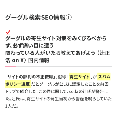
グーグル検索SEO情報①
グーグルの寄生サイト対策をみくびるべから
ず、必ず痛い目に遭う
関わっている人がいたら教えてあげよう
（辻正
浩 on X）
国内情報
「
サイトの評判の不正使用
」、俗称「
寄生サイト
」が
スパム
ポリシー違反
だとグーグルが公式に認定したことを
前回
トップで紹介
した。この件に関して、so.laの辻氏が警告し
た。辻氏は、寄生サイトの発生当初から警鐘を鳴らしていた
1人だ。