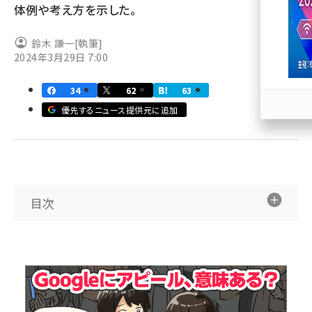
体例や考え方を示した。
llmo (1171)
鈴木 謙一
[執筆]
2024年3月29日 7:00
34
62
63
優先するニュース提供元に追加
目次