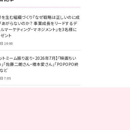
z世代 (1629)
果を生む組織づくり『なぜ戦略は正しいのに成
meo (1279)
があがらないのか？ 事業成長をリードするデ
llmo (1167)
タルマーケティング・マネジメント』を3名様に
レゼント
日 10:00
ットミーム振り返り・2026年7月】「映画ちい
」「佐藤二朗さん・橋本愛さん」「POPOPO終
」など
日 7:05
UBARUのブランド想起戦略／AI活用のカギは
量」より「質」／動画広告をAIで最大化【マーケ
ー向け講演】
日 7:04
格を伏せて集客する良い方法は？ 価格は必ず