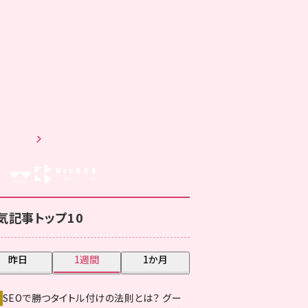
載すべき？
日 7:05
・Web担創刊20周年！ 各業界の専門家から届
お祝いコメント（SEO編）
日 7:05
新着記事をもっと見る
気記事トップ10
昨日
1週間
1か月
SEOで勝つタイトル付けの法則とは？ グー