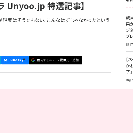
Unyoo.jp 特選記事】
成
が現実はそうでもない。こんなはずじゃなかったという
果
ジ
プ
8月7
【ネ
Bluesky
優先するニュース提供元に追加
かわ
了
8月7
S
「
タ
8月7
価