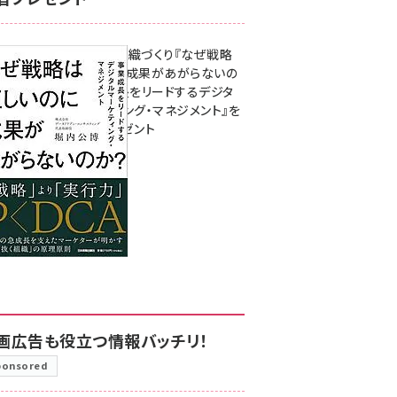
成果を生む組織づくり『なぜ戦略
は正しいのに成果があがらないの
か？ 事業成長をリードするデジタ
ルマーケティング・マネジメント』を
3名様にプレゼント
8月7日 10:00
画広告も役立つ情報バッチリ！
ponsored