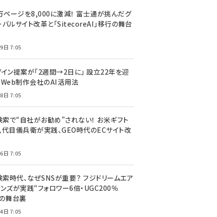
万ページを8,000に激減！ 富士通が挑んだグ
バルサイト改革と「SitecoreAI」移行の舞台
9日 7:05
ザイン提案が「2週間→2日に」 設立22年を迎
るWeb制作会社のAI活用法
8日 7:05
I検索で“自社がお勧め”されない！ お米ギフト
八代目儀兵衛が実践、GEO時代のECサイト改
6日 7:05
検索時代、なぜSNSが重要？ フジドリームエア
ンズが実践“フォロワー6倍・UGC200％
”の舞台裏
4日 7:05