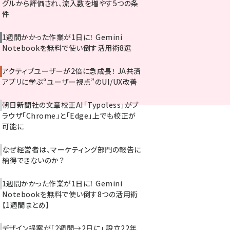
グルから評価され、流入数を増やす5つの条
件
1週間かかった作業が1日に！ Gemini
Notebookを無料で使い倒す活用術8選
アクティブユーザーが2倍に急成長！ JA共済
アプリに学ぶ“ユーザー視点”のUI/UX改善
朝日新聞社の文章校正AI「Typoless」がブ
ラウザ「Chrome」と「Edge」上でも校正が
可能に
なぜ経営者は、マーケティング部門の報告に
納得できないのか？
1週間かかった作業が1日に！ Gemini
Notebookを無料で使い倒す8つの活用術
【1週間まとめ】
デザイン提案が「2週間→2日に」 設立22年