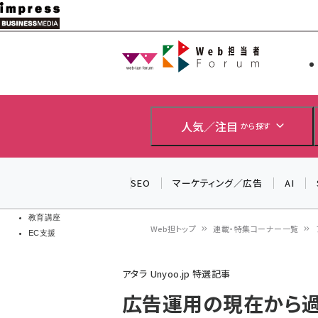
メ
イ
Web担当者
Web担当者
ン
EC担当者
コ
製品導入
ン
企業IT
ソフト開発
テ
人気／注目
から探す
IoT・AI
ン
DCクラウド
研究・調査
ツ
SEO
マーケティング／広告
AI
エネルギー
に
ドローン
移
教育講座
Web担トップ
連載・特集コーナー一覧
EC支援
動
パ
アタラ Unyoo.jp 特選記事
ン
広告運用の現在から過去と
く