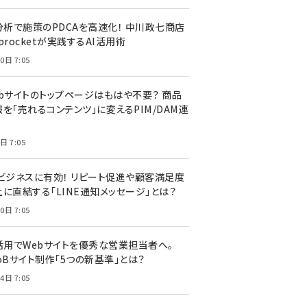
I分析で施策のPDCAを高速化！ 中川政七商店
procketが実践するAI活用術
0日 7:05
ebサイトのトップページはもはや不要？ 商品
を「売れるコンテンツ」に変えるPIM/DAM連
日 7:05
Cビジネスに有効！ リピート促進や顧客満足度
上に直結する「LINE通知メッセージ」とは？
0日 7:05
I活用でWebサイトを優秀な営業担当者へ。
oBサイト制作「5つの新基準」とは？
4日 7:05