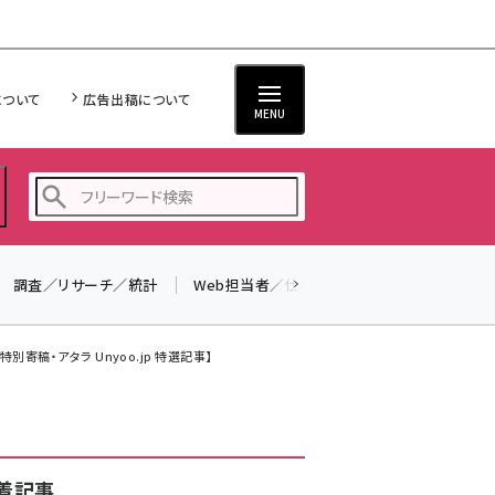
について
広告出稿について
MENU
調査／リサーチ／統計
Web担当者／仕事
法律／標準規格
seo (3536)
ai (2818)
別寄稿・アタラ Unyoo.jp 特選記事】
youtube (2444)
note (2320)
セミナー (2313)
着記事