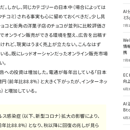
。しかし、同じカテゴリーの日本中（場合によっては
A
クチコミ）される事実も心に留めておくべきだ。少し具
とS
チョコと街角の洋菓子店のチョコが並列に比較評価さ
7月1
でオンライン販売ができる環境を整え、広告を出稿す
W
たけれど、現実はうまく売上が立たない。こんなはず
情報
携
いる。既にレッドオーシャンだったオンライン販売市場
7月8
い。
ト広告への投資は増加した。電通が毎年出している「日本
E
億円（前年比88.8%）と大きく下がったが、インターネッ
向
6月3
6%）と増加している。
A
Bt
ルス感染症（以下、新型コロナ）拡大の影響により、
6月2
前年比88.8%）となり、秋以降に回復の兆しが見ら