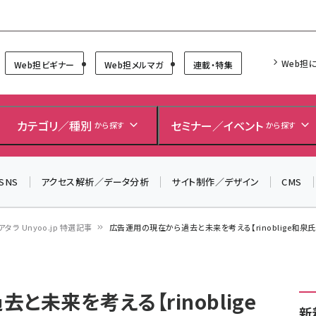
Forum
Web担
Web担ビギナー
Web担メルマガ
連載・特集
＼ 8月27日開催、申し込み受付中！ ／
生成AIをマーケティング等に活用するための考え方を学べ
カテゴリ／種別
セミナー／イベント
から探す
から探す
るセミナーイベント「生成AI × マーケティング フォーラム
2026」開催！
SNS
アクセス解析／データ分析
サイト制作／デザイン
CMS
▼申し込みはこちらから▼
アタラ Unyoo.jp 特選記事
広告運用の現在から過去と未来を考える【rinoblige和泉氏特
未来を考える【rinoblige
新