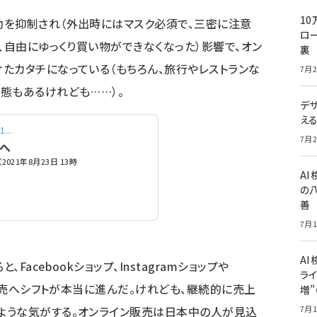
10
動を抑制され（外出時にはマスク必須で、三密に注意
ロー
、自由にゆっくり買い物ができなくなった）影響で、オン
裏
たカタチになっている（もちろん、旅行やレストランな
7月2
態もあるけれども……）。
デ
え
..
7月2
場へ
21年8月23日 13時
A
の
善
7月1
AI
acebookショップ、Instagramショップや
ライ
ン販売へシフトが本当に進んだ。けれども、継続的に売上
増
ような気がする。オンライン販売は日本中の人が見込
7月1