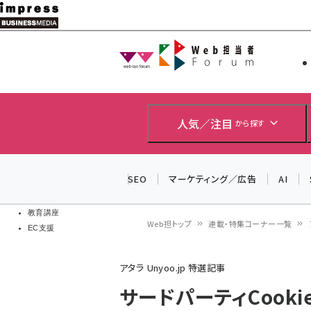
メ
イ
Web担当者
Web担当者
ン
EC担当者
コ
製品導入
ン
企業IT
ソフト開発
テ
人気／注目
から探す
IoT・AI
ン
DCクラウド
研究・調査
ツ
SEO
マーケティング／広告
AI
エネルギー
に
ドローン
移
教育講座
Web担トップ
連載・特集コーナー一覧
EC支援
動
パ
アタラ Unyoo.jp 特選記事
ン
サードパーティCook
く