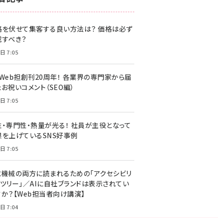
z世代 (1622)
格を伏せて集客する良い方法は？ 価格は必ず
meo (1275)
載すべき？
llmo (1161)
日 7:05
・Web担創刊20周年！ 各業界の専門家から届
お祝いコメント（SEO編）
日 7:05
性・専門性・熱量が光る！ 社員が主役となって
果を上げているSNS好事例
日 7:05
と機械の両方に読まれるための「アクセシビリ
ィツリー」／AIに自社ブランドは表示されてい
すか？【Web担当者向け講演】
日 7:04