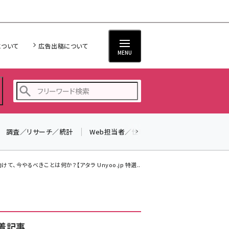
について
広告出稿について
MENU
調査／リサーチ／統計
Web担当者／仕事
法律／標準規格
seo (3523)
ai (2804)
、今やるべきことは何か？【アタラ Unyoo.jp 特選...
youtube (2429)
note (2312)
セミナー (2303)
着記事