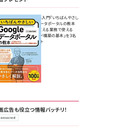
無料BIツール入門『いちばんやさし
いGoogleデータポータルの教本
人気講師が教える業務で使える
ダッシュボード構築の基本』を3名
様にプレゼント
7月31日 10:00
画広告も役立つ情報バッチリ！
ponsored