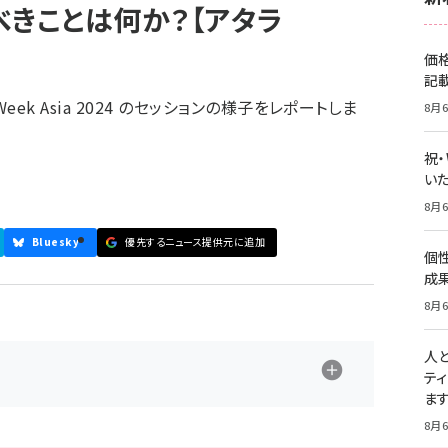
べきことは何か？【アタラ
価
記
 Week Asia 2024 のセッションの様子をレポートしま
8月6
祝
いた
8月6
Bluesky
優先するニュース提供元に追加
個
成
8月6
人
テ
ま
8月6