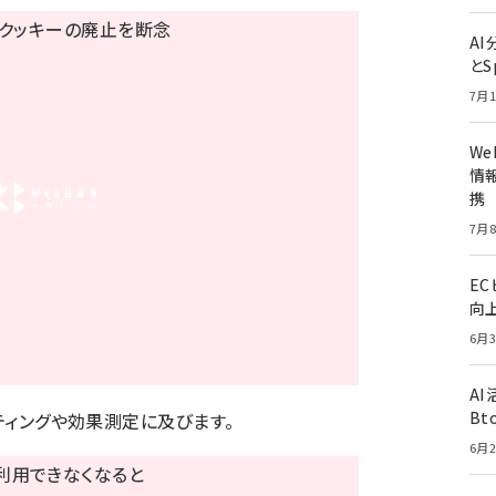
A
とS
7月1
W
情報
携
7月8
E
向
6月3
A
Bt
ゲティングや効果測定に及びます。
6月2