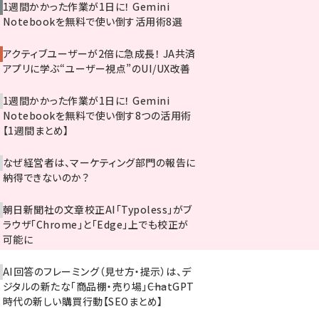
1週間かかった作業が1日に！ Gemini
Notebookを無料で使い倒す活用術8選
アクティブユーザーが2倍に急成長！ JA共済
アプリに学ぶ“ユーザー視点”のUI/UX改善
1週間かかった作業が1日に！ Gemini
Notebookを無料で使い倒す8つの活用術
【1週間まとめ】
なぜ経営者は、マーケティング部門の報告に
納得できないのか？
朝日新聞社の文章校正AI「Typoless」がブ
ラウザ「Chrome」と「Edge」上でも校正が
可能に
AI回答のフレーミング（見せ方・提示）は、デ
ジタルの新たな「商品棚・売り場」――ChatGPT
時代の新しい購買行動【SEOまとめ】