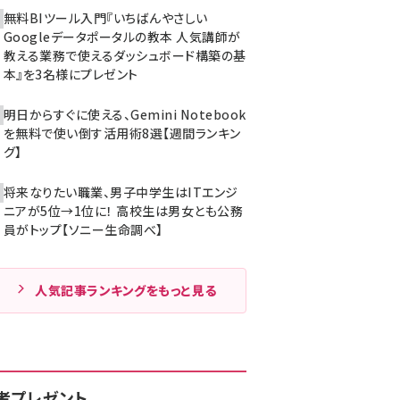
無料BIツール入門『いちばんやさしい
Googleデータポータルの教本 人気講師が
教える業務で使えるダッシュボード構築の基
本』を3名様にプレゼント
明日からすぐに使える、Gemini Notebook
を無料で使い倒す活用術8選【週間ランキン
グ】
将来なりたい職業、男子中学生はITエンジ
ニアが5位→1位に！ 高校生は男女とも公務
員がトップ【ソニー生命調べ】
人気記事ランキングをもっと見る
者プレゼント