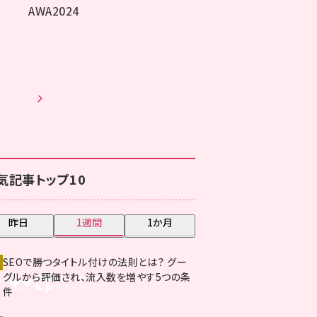
からすぐに使える、Gemini Notebookを無
で使い倒す活用術8選【週間ランキング】
日 8:00
新着記事をもっと見る
気記事トップ10
昨日
1週間
1か月
SEOで勝つタイトル付けの法則とは？ グー
グルから評価され、流入数を増やす5つの条
件