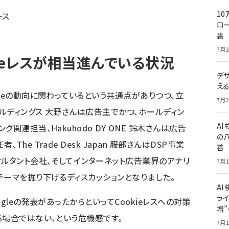
10
ース
ロー
裏
7月2
ieレスが相当進んでいる状況
デ
え
ieの動向に関わっているという共通点がありつつ、立
7月2
ルディングス 大野さんは広告主でかつ、ホールディン
A
関連担当、Hakuhodo DY ONE 鈴木さんは広告
の
e Trade Desk Japan 服部さんはDSP事業
善
サルタント会社、そしてインターネット広告業界のアナリ
7月1
テーマを掘り下げるディスカッションとなりました。
AI
ライ
gleの発表があったからといってCookieレスへの対策
増
る場合ではない、という危機感です。
7月1