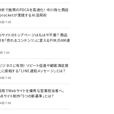
I分析で施策のPDCAを高速化！ 中川政七商店
procketが実践するAI活用術
0日 7:05
ebサイトのトップページはもはや不要？ 商品
を「売れるコンテンツ」に変えるPIM/DAM連
日 7:05
Cビジネスに有効！ リピート促進や顧客満足度
上に直結する「LINE通知メッセージ」とは？
0日 7:05
I活用でWebサイトを優秀な営業担当者へ。
oBサイト制作「5つの新基準」とは？
4日 7:05