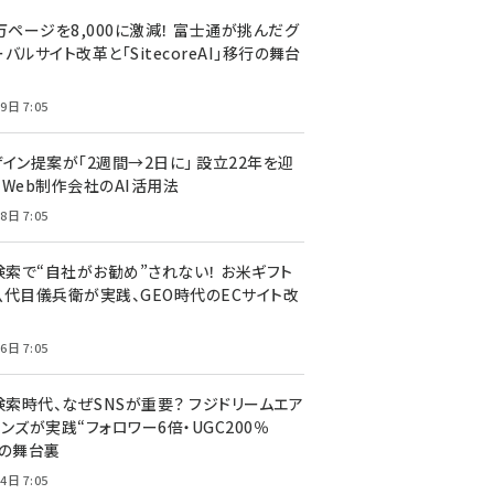
万ページを8,000に激減！ 富士通が挑んだグ
バルサイト改革と「SitecoreAI」移行の舞台
9日 7:05
ザイン提案が「2週間→2日に」 設立22年を迎
るWeb制作会社のAI活用法
8日 7:05
I検索で“自社がお勧め”されない！ お米ギフト
八代目儀兵衛が実践、GEO時代のECサイト改
6日 7:05
検索時代、なぜSNSが重要？ フジドリームエア
ンズが実践“フォロワー6倍・UGC200％
”の舞台裏
4日 7:05