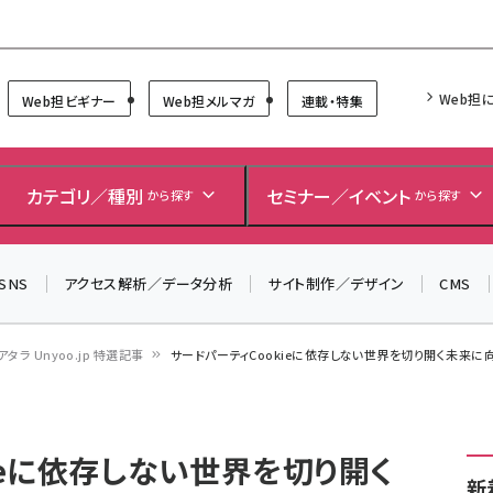
Forum
Web担
Web担ビギナー
Web担メルマガ
連載・特集
＼ 読者アンケートにご協力ください ／
7月24日で創刊20周年。ご回答者には抽選でプレゼントを
カテゴリ／種別
セミナー／イベント
から探す
から探す
差し上げます！
▼アンケートページはこちらから▼
SNS
アクセス解析／データ分析
サイト制作／デザイン
CMS
アタラ Unyoo.jp 特選記事
サードパーティCookieに依存しない世界を切り開く未来に向けて
ieに依存しない世界を切り開く
新