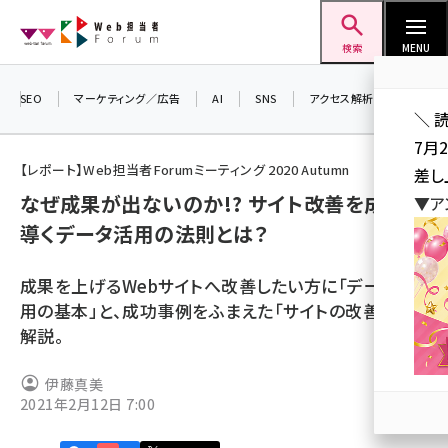
メ
Web担当者Forum
イ
検索
MENU
ン
コ
SEO
マーケティング／広告
AI
SNS
アクセス解析／データ分析
＼ 
ン
7月
テ
【レポート】Web担当者Forumミーティング 2020 Autumn
差し
ン
なぜ成果が出ないのか!? サイト改善を成功に
▼ア
ツ
seo (3519)
導くデータ活用の法則とは？
に
ai (2801)
移
成果を上げるWebサイトへ改善したい方に「データ活
動
youtube (2425)
用の基本」と、成功事例をふまえた「サイトの改善法」を
解説。
note (2310)
セミナー (2301)
伊藤真美
2021年2月12日 7:00
z世代 (1620)
meo (1274)