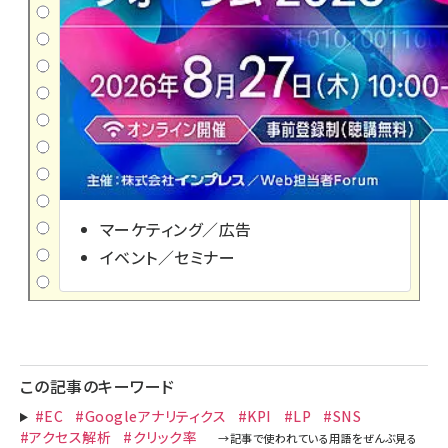
マーケティング／広告
イベント／セミナー
この記事のキーワード
#EC
#Googleアナリティクス
#KPI
#LP
#SNS
#アクセス解析
#クリック率