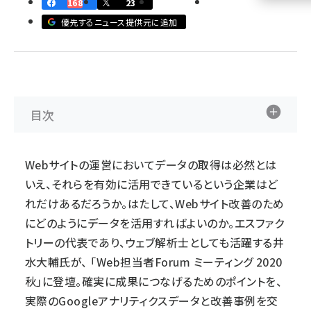
168
23
優先するニュース提供元に追加
llmo (1160)
目次
Webサイトの運営においてデータの取得は必然とは
いえ、それらを有効に活用できているという企業はど
れだけあるだろうか。はたして、Webサイト改善のため
にどのようにデータを活用すればよいのか。
エスファク
トリー
の代表であり、ウェブ解析士としても活躍する井
水大輔氏が、 「
Web担当者Forum ミーティング 2020
秋
」に登壇。確実に成果につなげるためのポイントを、
実際のGoogleアナリティクスデータと改善事例を交