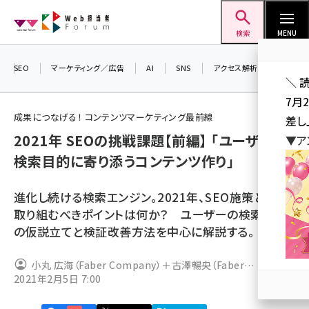
メ
Web担当者Forum
イ
検索
MENU
ン
コ
SEO
マーケティング／広告
AI
SNS
アクセス解析／データ分析
＼ 
ン
7月
テ
成果につなげる！ コンテンツマーケティング最前線
差し
ン
2021年 SEOの挑戦課題【前編】 「ユーザーの
▼ア
ツ
seo (3516)
検索目的に寄り添うコンテンツ作り」
に
ai (2799)
移
進化し続ける検索エンジン。2021年、SEO施策として
動
youtube (2420)
取り組むべきポイントは何か？ ユーザーの検索目的
の仮説立てと検証改善方法を中心に解説する。
note (2308)
セミナー (2296)
小丸 広海（Faber Company）＋古澤暢央（Faber
2021年2月5日 7:00
Company）
z世代 (1617)
meo (1274)