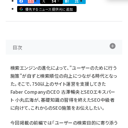
111
54
21
優先するニュース提供元に追加
llmo (1155)
目次
検索エンジンの進化によって、”ユーザーのために行う
施策”が自ずと検索順位の向上につながる時代となっ
た。そこで、750以上のサイト運営を支援してきた
Faber CompanyのCEO 古澤暢央とSEOエキスパー
ト 小丸広海が、基礎知識の習得を終えたSEO中級者
に向けて、これからのSEO施策をお伝えしたい。
今回掲載の前編では「ユーザーの検索目的に寄り添う