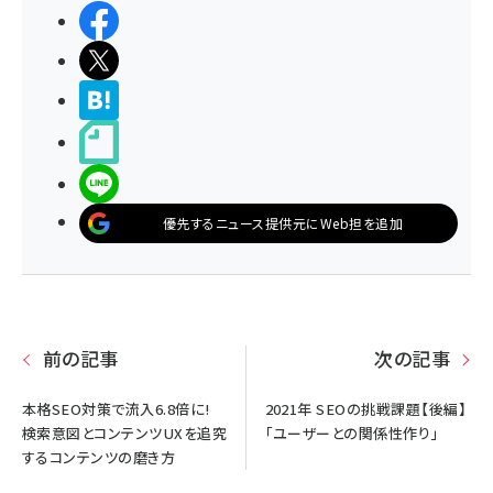
シェアする
ポストする
>ブクマする
noteで書く
LINEで送る
優先するニュース提供元にWeb担を追加
前の記事
次の記事
本格SEO対策で流入6.8倍に!
2021年 SEOの挑戦課題【後編】
検索意図とコンテンツUXを追究
「ユーザーとの関係性作り」
するコンテンツの磨き方