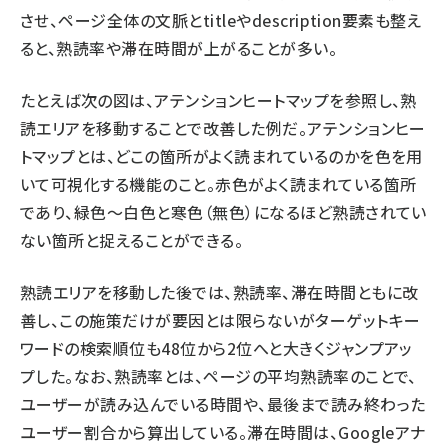
させ、ページ全体の文脈とtitleやdescription要素も整え
ると、熟読率や滞在時間が上がることが多い。
たとえば次の図は、アテンションヒートマップを参照し、熟
読エリアを移動することで改善した例だ。アテンションヒー
トマップとは、どこの箇所がよく読まれているのかを色を用
いて可視化する機能のこと。赤色がよく読まれている箇所
であり、緑色～白色と寒色（無色）になるほど熟読されてい
ない箇所と捉えることができる。
熟読エリアを移動した後では、熟読率、滞在時間ともに改
善し、この施策だけが要因とは限らないがターゲットキー
ワードの検索順位も48位から2位へと大きくジャンプアッ
プした。なお、熟読率とは、ページの平均熟読率のことで、
ユーザーが読み込んでいる時間や、最後まで読み終わった
ユーザー割合から算出している。滞在時間は、Googleアナ