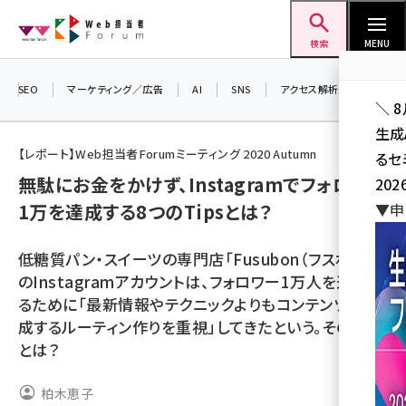
メ
Web担当者Forum
イ
検索
MENU
ン
コ
SEO
マーケティング／広告
AI
SNS
アクセス解析／データ分析
＼ 
ン
生成
テ
【レポート】Web担当者Forumミーティング 2020 Autumn
るセ
ン
無駄にお金をかけず、Instagramでフォロワー
202
ツ
seo (3541)
1万を達成する8つのTipsとは？
▼申
に
ai (2827)
移
低糖質パン・スイーツの専門店「Fusubon（フスボン）」
動
youtube (2449)
のInstagramアカウントは、フォロワー1万人を達成す
るために「最新情報やテクニックよりもコンテンツを作
note (2323)
成するルーティン作りを重視」してきたという。その真意
セミナー (2318)
とは？
z世代 (1632)
柏木恵子
meo (1282)