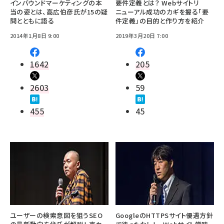
インバウンドマーケティングの本
要件定義とは？ Webサイトリ
当の姿とは、高広伯彦氏が15の疑
ニューアル成功のカギを握る「要
問とともに語る
件定義」の目的と作り方を紹介
2014年1月8日 9:00
2019年3月20日 7:00
1642
205
2603
59
455
45
ユーザーの検索意図を狙うSEO
GoogleのHTTPSサイト優遇方針