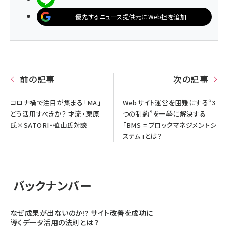
優先するニュース提供元にWeb担を追加
前の記事
次の記事
コロナ禍で注目が集まる「MA」
Webサイト運営を困難にする“3
どう活用すべきか？ 才流・栗原
つの制約”を一挙に解決する
氏×SATORI・植山氏対談
「BMS = ブロックマネジメントシ
ステム」とは？
バックナンバー
なぜ成果が出ないのか!? サイト改善を成功に
導くデータ活用の法則とは？