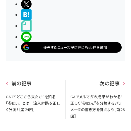
ポストする
>ブクマする
noteで書く
LINEで送る
優先するニュース提供元にWeb担を追加
前の記事
次の記事
GAで“どこから来たか”を知る
GAでメルマガの成果がわかる！
「参照元」とは｜流入経路を正し
正しく“参照元”を分類するパラ
く計測！［第24回］
メータの書き方を覚えよう［第26
回］