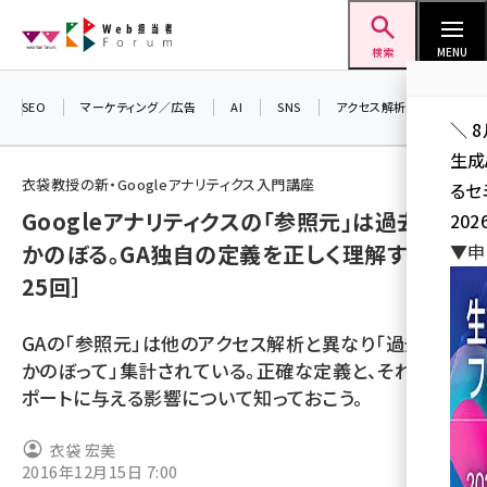
メ
Web担当者Forum
イ
検索
MENU
ン
コ
SEO
マーケティング／広告
AI
SNS
アクセス解析／データ分析
＼ 
ン
生成
テ
衣袋教授の新・Googleアナリティクス入門講座
るセ
ン
Googleアナリティクスの「参照元」は過去にさ
202
ツ
seo (3532)
かのぼる。GA独自の定義を正しく理解する［第
▼申
に
25回］
ai (2814)
移
動
youtube (2441)
GAの「参照元」は他のアクセス解析と異なり「過去にさ
note (2317)
かのぼって」集計されている。正確な定義と、それがレ
ポートに与える影響について知っておこう。
セミナー (2310)
z世代 (1623)
衣袋 宏美
2016年12月15日 7:00
meo (1277)