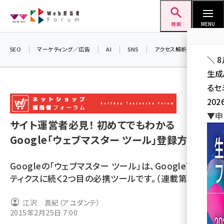
メ
Web担当者Forum
イ
検索
MENU
ン
コ
SEO
マーケティング／広告
AI
SNS
アクセス解析／データ分析
＼ 
ン
生成
テ
るセ
ン
202
ツ
seo (3528)
▼申
に
サイト運営者必見！ 初めてでもわかる
ai (2811)
移
Google「ウェブマスター ツール」登録方法
動
youtube (2439)
Googleの「ウェブマスター ツール」は、Googleアナリ
note (2315)
ティクスに続く2つ目の必携ツールです。（連載第6回）
セミナー (2308)
江沢 真紀（アユダンテ）
z世代 (1623)
2015年2月25日 7:00
meo (1277)