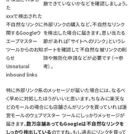
数できていないかなどを確認しましょう。
た
xxxで検出された
不自然なリンクに
外部リンクの購入など、不自然なリンク
関するGoogleウ
を検出した場合に届きます。思い当たる
エーブマスター
節があれば「サイトへのリンク」というレ
ツールからのお知
ポートを確認して不自然な被リンクの削
らせ
除や無効化申請などが必要です（→
参
Unnatural
考
）。
inbound links
特に外部リンク系のメッセージが届いた場合には、なるべ
く早めに対処したほうがいいと思います。ちなみに楽天な
どのモールの場合にも店舗さんがリンクを買っていれば運
営モールのウェブマスター ツールにしっかりメッセージが
届きます。
数万店舗あってもGoogleは不自然なリンクを
しっかり検出している
のですね。もし過去にリンクを買って