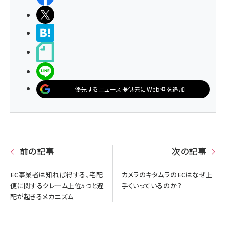
ポストする
>ブクマする
noteで書く
LINEで送る
優先するニュース提供元にWeb担を追加
前の記事
次の記事
EC事業者は知れば得する、宅配
カメラのキタムラのECはなぜ上
便に関するクレーム上位5つと遅
手くいっているのか？
配が起きるメカニズム