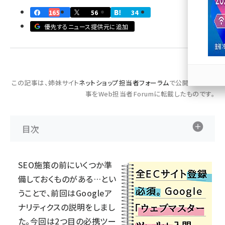
165
56
34
llmo (1166)
優先するニュース提供元に追加
この記事は、姉妹サイト
ネットショップ担当者フォーラム
で公開された記
事をWeb担当者Forumに転載したものです。
目次
SEO施策の前にいくつか準
備しておくものがある…とい
うことで、
前回
はGoogleア
ナリティクスの説明をしまし
た。今回は2つ目の必携ツー