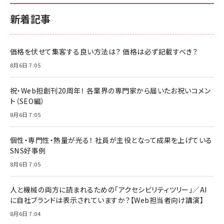
新着記事
価格を伏せて集客する良い方法は？ 価格は必ず記載すべき？
8月6日 7:05
祝・Web担創刊20周年！ 各業界の専門家から届いたお祝いコメン
ト（SEO編）
8月6日 7:05
個性・専門性・熱量が光る！ 社員が主役となって成果を上げている
SNS好事例
8月6日 7:05
人と機械の両方に読まれるための「アクセシビリティツリー」／AI
に自社ブランドは表示されていますか？【Web担当者向け講演】
8月6日 7:04