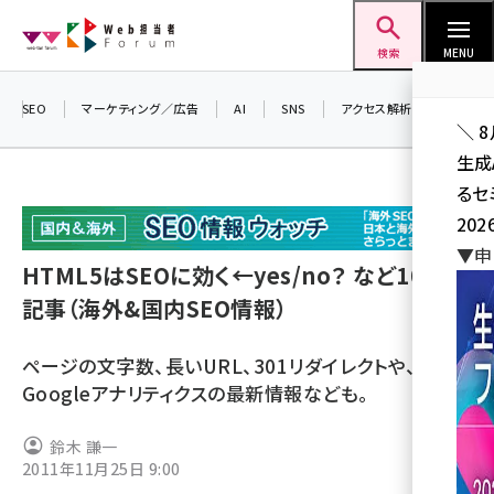
メ
Web担当者Forum
イ
検索
MENU
ン
コ
SEO
マーケティング／広告
AI
SNS
アクセス解析／データ分析
＼ 
ン
生成
テ
るセ
ン
202
ツ
seo (3524)
▼申
に
HTML5はSEOに効く←yes/no？ など10+2
ai (2804)
移
記事（海外&国内SEO情報）
動
youtube (2431)
ページの文字数、長いURL、301リダイレクトや、
note (2312)
Googleアナリティクスの最新情報なども。
セミナー (2306)
鈴木 謙一
z世代 (1622)
2011年11月25日 9:00
meo (1275)