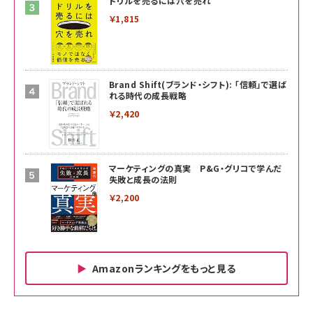
ドリルを売るには穴を売れ
￥1,815
Brand Shift(ブランド・シフト): 「信頼」で選ば
れる時代の成長戦略
￥2,420
マーケティングの真実 P&G・グリコで学んだ
失敗と成長の法則
￥2,200
Amazonランキングをもっと見る
Amazon ビジネス・経済関連書籍 の売れ筋ランキン
Amazon 家電＆カメラ の売れ筋ランキング
Amazon パソコン・周辺機器 の売れ筋ランキング