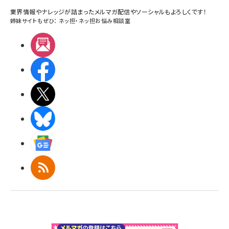
業界情報やナレッジが詰まったメルマガ配信やソーシャルもよろしくです！
姉妹サイトもぜひ：
ネッ担
・
ネッ担お悩み相談室
メルマガ
Facebook
X(エックス)
BlueSky
Googleニュース
RSS