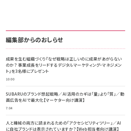
グ
更新日時：2026/06/26 19:00
更新日時：2026/06/26 19:00
更新日時：2026/06/26 19:00
anan(アンアン)2026/07/01号 No.2501[魅せる
KIOXIA(キオクシア) 旧東芝メモリ microSD
KIOXIA(キオクシア) 旧東芝メモリ microSD
カラダ2026／宮舘涼太]
128GB UHS-I Class10 (最大読出速度
128GB UHS-I Class10 (最大読出速度
100MB/s) Nintendo Switch動作確認済 国内
100MB/s) Nintendo Switch動作確認済 国内
￥880
サポート正規品 メーカー保証5年 KLMEA128G
サポート正規品 メーカー保証5年 KLMEA128G
￥2,680
￥2,680
編集部からのおしらせ
anan(アンアン)2026/06/24号 No.2500増刊
スペシャルエディション[王道エンタメの矜持／
NIMASO ガラスフィルム iPhone 17 用 保護フィ
Amazon eギフトカード - Amazonロゴ - クラ
BTS]
ルム 強化ガラス 耐衝撃 高透過率 指紋防止 貼りや
シック
すい ガイド枠付き いPhone17 (6.3インチ) 対応
成果を生む組織づくり『なぜ戦略は正しいのに成果があがらない
￥1,100
￥5,000
2枚セット DSP25F1698
のか？ 事業成長をリードするデジタルマーケティング・マネジメン
￥1,599
ト』を3名様にプレゼント
anan(アンアン)2026/07/08号 No.2502[2026
Anker PowerLine III Flow USB-C & USB-C
年後半、あなたの恋と運命／山田涼介]
【New】Amazon Fire TV Stick HD | 手軽にスト
ケーブル Anker絡まないケーブル 240W 結束バン
10:00
リーミングをはじめよう | ストリーミングメディアプ
ド付き USB PD対応 シリコン素材採用 iPhone
￥880
レイヤー
17 / 16 / 15 / Galaxy iPad Pro MacBook
￥1,890
Pro/Air 各種対応 (1.8m ミッドナイトブラック)
SUBARUのブランド想起戦略／AI活用のカギは「量」より「質」／動
￥6,980
画広告をAIで最大化【マーケター向け講演】
ママ投資家が育休中に１億貯めた株式投資
アサヒ飲料 モンスター エナジー 355ml×24本
￥1,870
7:04
Anker Soundcore P31i (Bluetooth 6.1) 【完
￥4,192
全ワイヤレスイヤホン/アクティブノイズキャンセリ
ング/マルチポイント接続 / 最大50時間再生 / PSE
人と機械の両方に読まれるための「アクセシビリティツリー」／AI
組織の成果を最大化する ルールのデザイン
技術基準適合】ブラック
￥5,990
サッポロ 生ビール 黒ラベル 350ml 缶 24本 ビー
に自社ブランドは表示されていますか？【Web担当者向け講演】
￥1,980