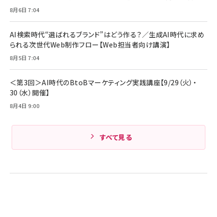
ル ケース買い【6/30応募〆切! 黒ラベルビヤセラー
8月6日 7:04
キャンペーン】
Anker PowerLine III Flow USB-C & USB-C
ケーブル Anker絡まないケーブル 240W 結束バン
￥4,857
ド付き USB PD対応 シリコン素材採用 iPhone
AI検索時代“選ばれるブランド”はどう作る？／生成AI時代に求め
Amazonランキングをもっと見る
17 / 16 / 15 / Galaxy iPad Pro MacBook
￥1,890
られる次世代Web制作フロー【Web担当者向け講演】
Pro/Air 各種対応 (1.8m ミッドナイトブラック)
Amazonランキングをもっと見る
8月5日 7:04
Amazonランキングをもっと見る
＜第3回＞AI時代のBtoBマーケティング実践講座【9/29（火）・
30（水）開催】
8月4日 9:00
すべて見る