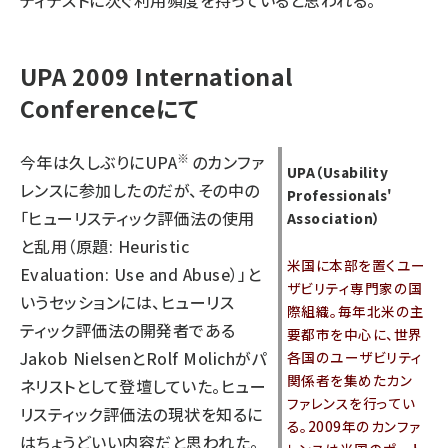
ティテストに次ぐ利用頻度を持っていると思われる。
UPA 2009 International
Conferenceにて
※
今年は久しぶりにUPA
のカンファ
UPA（Usability
レンスに参加したのだが、その中の
Professionals'
「ヒューリスティック評価法の使用
Association）
と乱用（原題: Heuristic
米国に本部を置くユー
Evaluation: Use and Abuse）」と
ザビリティ専門家の国
いうセッションには、ヒューリス
際組織。毎年北米の主
ティック評価法の開発者である
要都市を中心に、世界
Jakob NielsenとRolf Molichがパ
各国のユーザビリティ
関係者を集めたカン
ネリストとして登壇していた。ヒュー
ファレンスを行ってい
リスティック評価法の現状を知るに
る。2009年のカンファ
はちょうどいい内容だと思われた。