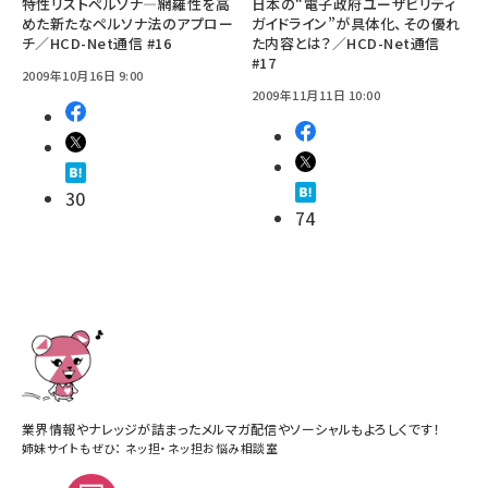
特性リストペルソナ―網羅性を高
日本の“電子政府ユーザビリティ
めた新たなペルソナ法のアプロー
ガイドライン”が具体化、その優れ
チ／HCD-Net通信 #16
た内容とは？／HCD-Net通信
#17
2009年10月16日 9:00
2009年11月11日 10:00
30
74
業界情報やナレッジが詰まったメルマガ配信やソーシャルもよろしくです！
姉妹サイトもぜひ：
ネッ担
・
ネッ担お悩み相談室