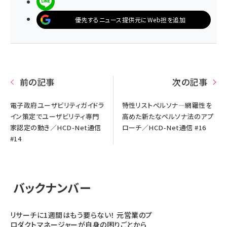
LINEで送る
優先するニュース提供元にWeb担を追加
前の記事
次の記事
電子政府ユーザビリティガイドラ
特性リストペルソナ―網羅性を
イン策定でユーザビリティ専門
高めた新たなペルソナ法のアプ
家認定の動き／HCD-Net通信
ローチ／HCD-Net通信 #16
#14
バックナンバー
リサーチに1週間はもう要らない！ 元営業のプ
ロダクトマネージャーが自身の困りごとから