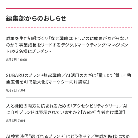
カラダ2026／宮舘涼太]
128GB UHS-I Class10 (最大読出速度
128GB UHS-I Class10 (最大読出速度
100MB/s) Nintendo Switch動作確認済 国内
100MB/s) Nintendo Switch動作確認済 国内
￥880
サポート正規品 メーカー保証5年 KLMEA128G
サポート正規品 メーカー保証5年 KLMEA128G
￥2,680
￥2,680
編集部からのおしらせ
anan(アンアン)2026/06/24号 No.2500増刊
スペシャルエディション[王道エンタメの矜持／
NIMASO ガラスフィルム iPhone 17 用 保護フィ
Amazon eギフトカード - Amazonロゴ - クラ
BTS]
ルム 強化ガラス 耐衝撃 高透過率 指紋防止 貼りや
シック
すい ガイド枠付き いPhone17 (6.3インチ) 対応
成果を生む組織づくり『なぜ戦略は正しいのに成果があがらない
￥1,100
￥5,000
2枚セット DSP25F1698
のか？ 事業成長をリードするデジタルマーケティング・マネジメン
￥1,599
ト』を3名様にプレゼント
anan(アンアン)2026/07/08号 No.2502[2026
Anker PowerLine III Flow USB-C & USB-C
年後半、あなたの恋と運命／山田涼介]
【New】Amazon Fire TV Stick HD | 手軽にスト
ケーブル Anker絡まないケーブル 240W 結束バン
8月7日 10:00
リーミングをはじめよう | ストリーミングメディアプ
ド付き USB PD対応 シリコン素材採用 iPhone
￥880
レイヤー
17 / 16 / 15 / Galaxy iPad Pro MacBook
￥1,890
Pro/Air 各種対応 (1.8m ミッドナイトブラック)
SUBARUのブランド想起戦略／AI活用のカギは「量」より「質」／動
￥6,980
画広告をAIで最大化【マーケター向け講演】
ママ投資家が育休中に１億貯めた株式投資
アサヒ飲料 モンスター エナジー 355ml×24本
￥1,870
8月7日 7:04
Anker Soundcore P31i (Bluetooth 6.1) 【完
￥4,192
全ワイヤレスイヤホン/アクティブノイズキャンセリ
ング/マルチポイント接続 / 最大50時間再生 / PSE
人と機械の両方に読まれるための「アクセシビリティツリー」／AI
組織の成果を最大化する ルールのデザイン
技術基準適合】ブラック
￥5,990
サッポロ 生ビール 黒ラベル 350ml 缶 24本 ビー
に自社ブランドは表示されていますか？【Web担当者向け講演】
￥1,980
ル ケース買い【6/30応募〆切! 黒ラベルビヤセラー
8月6日 7:04
キャンペーン】
Anker PowerLine III Flow USB-C & USB-C
ケーブル Anker絡まないケーブル 240W 結束バン
￥4,857
ド付き USB PD対応 シリコン素材採用 iPhone
AI検索時代“選ばれるブランド”はどう作る？／生成AI時代に求め