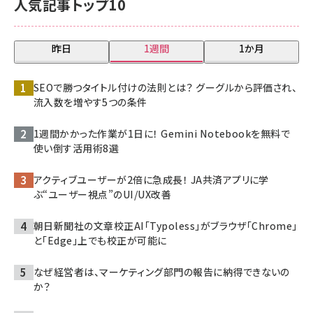
人気記事トップ10
昨日
1週間
1か月
SEOで勝つタイトル付けの法則とは？ グーグルから評価され、
流入数を増やす5つの条件
1週間かかった作業が1日に！ Gemini Notebookを無料で
使い倒す活用術8選
アクティブユーザーが2倍に急成長！ JA共済アプリに学
ぶ“ユーザー視点”のUI/UX改善
朝日新聞社の文章校正AI「Typoless」がブラウザ「Chrome」
と「Edge」上でも校正が可能に
なぜ経営者は、マーケティング部門の報告に納得できないの
か？