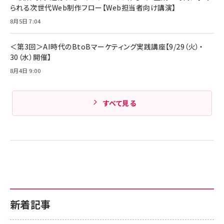
Amazonランキングをもっと見る
17 / 16 / 15 / Galaxy iPad Pro MacBook
￥1,890
られる次世代Web制作フロー【Web担当者向け講演】
Pro/Air 各種対応 (1.8m ミッドナイトブラック)
Amazonランキングをもっと見る
8月5日 7:04
Amazonランキングをもっと見る
＜第3回＞AI時代のBtoBマーケティング実践講座【9/29（火）・
30（水）開催】
8月4日 9:00
すべて見る
新着記事