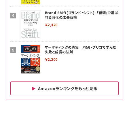
Brand Shift(ブランド・シフト): 「信頼」で選ば
れる時代の成長戦略
￥2,420
マーケティングの真実 P&G・グリコで学んだ
失敗と成長の法則
￥2,200
Amazonランキングをもっと見る
Amazon ビジネス・経済関連書籍 の売れ筋ランキン
Amazon 家電＆カメラ の売れ筋ランキング
Amazon パソコン・周辺機器 の売れ筋ランキング
グ
更新日時：2026/06/26 19:00
更新日時：2026/06/26 19:00
更新日時：2026/06/26 19:00
anan(アンアン)2026/07/01号 No.2501[魅せる
KIOXIA(キオクシア) 旧東芝メモリ microSD
KIOXIA(キオクシア) 旧東芝メモリ microSD