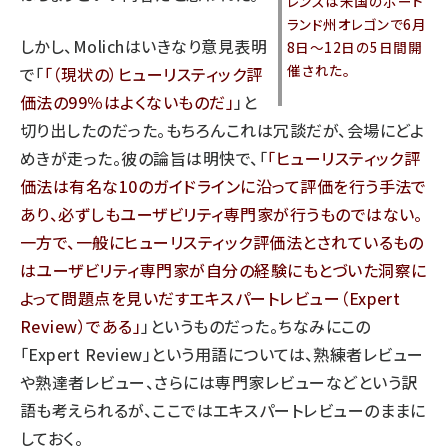
レンスは米国のポート
ランド州オレゴンで6月
しかし、Molichはいきなり意見表明
8日～12日の5日間開
催された。
で「
（現状の）ヒューリスティック評
価法の99％はよくないものだ
」と
切り出したのだった。もちろんこれは冗談だが、会場にどよ
めきが走った。彼の論旨は明快で、「
ヒューリスティック評
価法は有名な10のガイドラインに沿って評価を行う手法で
あり、必ずしもユーザビリティ専門家が行うものではない。
一方で、一般にヒューリスティック評価法とされているもの
はユーザビリティ専門家が自分の経験にもとづいた洞察に
よって問題点を見いだすエキスパートレビュー（Expert
Review）である
」というものだった。ちなみにこの
「Expert Review」という用語については、熟練者レビュー
や熟達者レビュー、さらには専門家レビューなどという訳
語も考えられるが、ここではエキスパートレビューのままに
しておく。