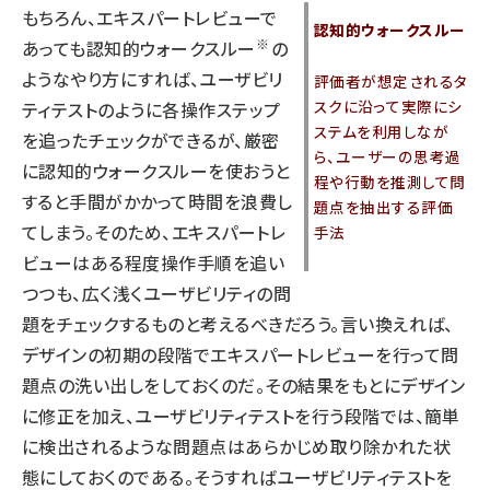
もちろん、エキスパートレビューで
認知的ウォークスルー
※
あっても認知的ウォークスルー
の
ようなやり方にすれば、ユーザビリ
評価者が想定されるタ
スクに沿って実際にシ
ティテストのように各操作ステップ
ステムを利用しなが
を追ったチェックができるが、厳密
ら、ユーザーの思考過
に認知的ウォークスルーを使おうと
程や行動を推測して問
すると手間がかかって時間を浪費し
題点を抽出する評価
てしまう。そのため、エキスパートレ
手法
ビューはある程度操作手順を追い
つつも、広く浅くユーザビリティの問
題をチェックするものと考えるべきだろう。言い換えれば、
デザインの初期の段階でエキスパートレビューを行って問
題点の洗い出しをしておくのだ。その結果をもとにデザイン
に修正を加え、ユーザビリティテストを行う段階では、簡単
に検出されるような問題点はあらかじめ取り除かれた状
態にしておくのである。そうすればユーザビリティテストを