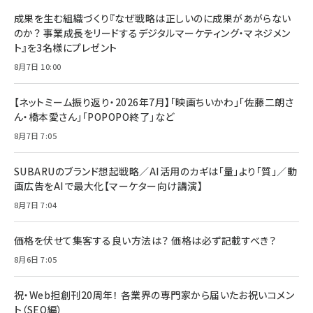
成果を生む組織づくり『なぜ戦略は正しいのに成果があがらない
のか？ 事業成長をリードするデジタルマーケティング・マネジメン
ト』を3名様にプレゼント
8月7日 10:00
【ネットミーム振り返り・2026年7月】「映画ちいかわ」「佐藤二朗さ
ん・橋本愛さん」「POPOPO終了」など
8月7日 7:05
SUBARUのブランド想起戦略／AI活用のカギは「量」より「質」／動
画広告をAIで最大化【マーケター向け講演】
8月7日 7:04
価格を伏せて集客する良い方法は？ 価格は必ず記載すべき？
8月6日 7:05
祝・Web担創刊20周年！ 各業界の専門家から届いたお祝いコメン
ト（SEO編）