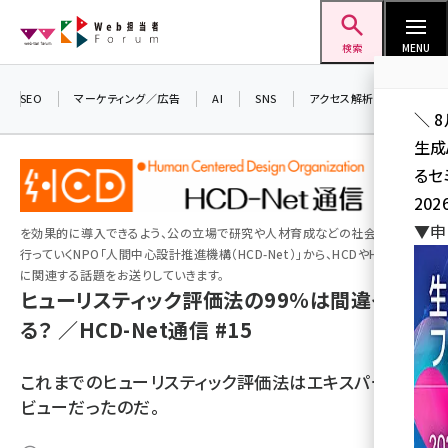
メ
Web担当者Forum
イ
検索
MENU
ン
コ
SEO
マーケティング／広告
AI
SNS
アクセス解析／データ分析
＼ 
ン
生成
テ
「人間中
るセ
ン
心設計
202
ツ
(HCD)」
seo (3538)
▼申
を効果的に導入できるよう、公の立場で研究や人材育成などの社会活動を
に
行っていくNPO「人間中心設計推進機構（HCD-Net）」から、HCDやHCD-Net
ai (2820)
移
に関連する話題をお送りしていきます。
動
ヒューリスティック評価法の99％は間違ってい
youtube (2444)
る？ ／HCD-Net通信 #15
note (2322)
セミナー (2315)
これまでのヒューリスティック評価法はエキスパートレ
ビューだったのだ。
z世代 (1629)
meo (1281)