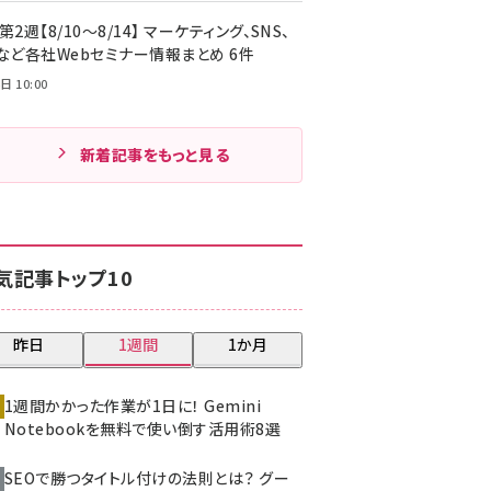
第2週【8/10～8/14】 マーケティング、SNS、
Cなど各社Webセミナー情報まとめ 6件
日 10:00
新着記事をもっと見る
気記事トップ10
昨日
1週間
1か月
1週間かかった作業が1日に！ Gemini
Notebookを無料で使い倒す活用術8選
SEOで勝つタイトル付けの法則とは？ グー