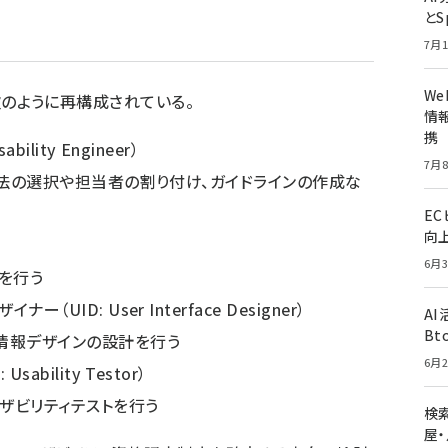
とS
7月1
W
、次のように再構成されている。
情報
携
lity Engineer）
7月8
法の選択や担当者の割り付け、ガイドラインの作成な
E
向
6月3
を行う
UID: User Interface Designer）
A
Bt
情報デザインの設計を行う
6月2
ability Testor）
ザビリティテストを行う
検索
屋