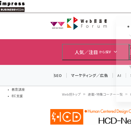
メ
イ
Web担当者
Web担当者
ン
EC担当者
コ
製品導入
ン
企業IT
ソフト開発
テ
人気／注目
から探す
IoT・AI
ン
DCクラウド
研究・調査
ツ
SEO
マーケティング／広告
AI
エネルギー
に
ドローン
移
教育講座
Web担トップ
連載・特集コーナー一覧
EC支援
動
パ
ン
く