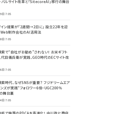
バルサイト改革と「SitecoreAI」移行の舞台
9日 7:05
ザイン提案が「2週間→2日に」 設立22年を迎
るWeb制作会社のAI活用法
8日 7:05
I検索で“自社がお勧め”されない！ お米ギフト
八代目儀兵衛が実践、GEO時代のECサイト改
6日 7:05
検索時代、なぜSNSが重要？ フジドリームエア
ンズが実践“フォロワー6倍・UGC200％
”の舞台裏
4日 7:05
I分析で施策のPDCAを高速化！ 中川政七商店