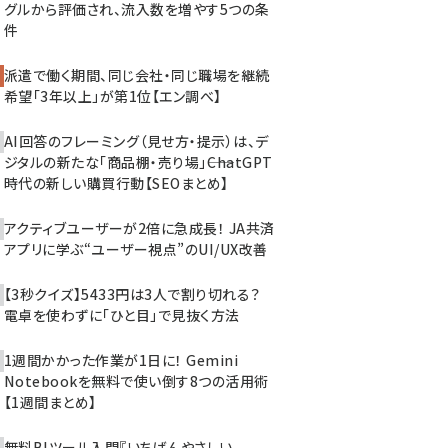
グルから評価され、流入数を増やす5つの条
件
派遣で働く期間、同じ会社・同じ職場を継続
希望「3年以上」が第1位【エン調べ】
AI回答のフレーミング（見せ方・提示）は、デ
ジタルの新たな「商品棚・売り場」――ChatGPT
時代の新しい購買行動【SEOまとめ】
アクティブユーザーが2倍に急成長！ JA共済
アプリに学ぶ“ユーザー視点”のUI/UX改善
【3秒クイズ】5433円は3人で割り切れる？
電卓を使わずに「ひと目」で見抜く方法
1週間かかった作業が1日に！ Gemini
Notebookを無料で使い倒す8つの活用術
【1週間まとめ】
無料BIツール入門『いちばんやさしい