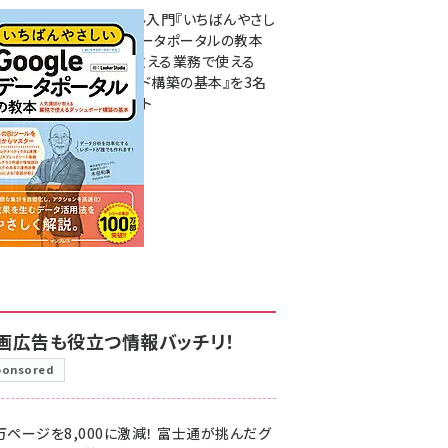
無料BIツール入門『いちばんやさし
いGoogleデータポータルの教本
人気講師が教える業務で使える
ダッシュボード構築の基本』を3名
様にプレゼント
7月31日 10:00
画広告も役立つ情報バッチリ！
ponsored
万ページを8,000に激減！ 富士通が挑んだグ