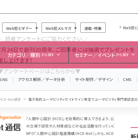
Forum
Web担
Web担ビギナー
Web担メルマガ
連載・特集
＼ 読者アンケートにご協力ください ／
7月24日で創刊20周年。ご回答者には抽選でプレゼントを
カテゴリ／種別
セミナー／イベント
から探す
から探す
差し上げます！
▼アンケートページはこちらから▼
SNS
アクセス解析／データ分析
サイト制作／デザイン
CMS
HCD-Net通信
電子政府ユーザビリティガイドライン策定でユーザビリティ専門家認定の動き／
「人間中心設計 (HCD)」を効果的に導入できるよう、公
の立場で研究や人材育成などの社会活動を行っていく
NPO「人間中心設計推進機構（HCD-Net）」から、HCD
新