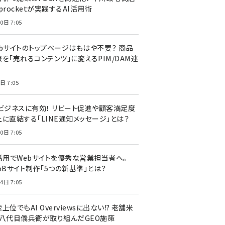
procketが実践するAI活用術
0日 7:05
ebサイトのトップページはもはや不要？ 商品
を「売れるコンテンツ」に変えるPIM/DAM連
日 7:05
Cビジネスに有効！ リピート促進や顧客満足度
上に直結する「LINE通知メッセージ」とは？
0日 7:05
I活用でWebサイトを優秀な営業担当者へ。
oBサイト制作「5つの新基準」とは？
4日 7:05
上位でもAI Overviewsに出ない!? 老舗米
・八代目儀兵衛が取り組んだGEO施策