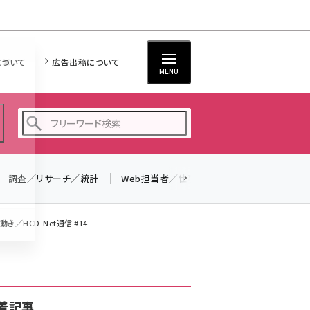
について
広告出稿について
MENU
調査／リサーチ／統計
Web担当者／仕事
法律／標準規格
seo (3516)
ai (2799)
HCD-Net通信 #14
youtube (2420)
note (2308)
セミナー (2296)
着記事