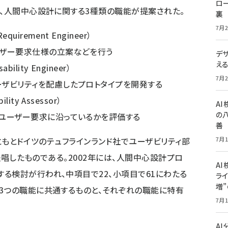
ロー
れ、人間中心設計に関する3種類の職能が提案された。
裏
7月2
irement Engineer）
ーザー要求仕様の立案などを行う
デ
え
lity Engineer）
7月2
ザビリティを配慮したプロトタイプを開発する
ty Assessor）
A
の
ユーザー要求に沿っているかを評価する
善
、もともとドイツのテュフラインランド社でユーザビリティ部
7月1
が提唱したものである。2002年には、人間中心設計プロ
AI
る検討が行われ、中項目で22、小項目で61にわたる
ライ
増
3つの職能に共通するものと、それぞれの職能に特有
7月1
A