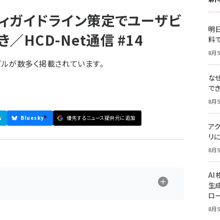
ィガイドライン策定でユーザビ
明日
HCD-Net通信 #14
料
8月5
ルが数多く掲載されています。
な
で
8月5
8
Bluesky
優先するニュース提供元に追加
ア
リに
8月5
A
生
ロ
8月5