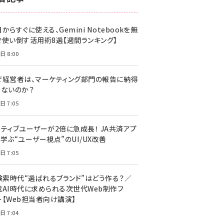
z世代 (1617)
からすぐに使える、Gemini Notebookを無
meo (1274)
で使い倒す活用術8選【週間ランキング】
llmo (1155)
日 8:00
ぜ経営者は、マーケティング部門の報告に納得
きないのか？
日 7:05
クティブユーザーが2倍に急成長！ JA共済アプ
学ぶ“ユーザー視点”のUI/UX改善
日 7:05
I検索時代“選ばれるブランド”はどう作る？／
成AI時代に求められる次世代Web制作フ
ー【Web担当者向け講演】
日 7:04