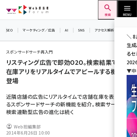
メ
Web担当者Forum
イ
検索
MENU
ン
コ
SEO
マーケティング／広告
AI
SNS
アクセス解析／データ分析
＼ 
ン
生成
テ
スポンサードサーチ再入門
るセ
ン
リスティング広告で即効O2O。検索結果で店舗
202
ツ
seo (3532)
在庫アリをリアルタイムでアピールする機能が
▼申
に
登場
ai (2814)
移
動
youtube (2441)
近隣店舗の広告にリアルタイムで店舗在庫を表示でき
note (2317)
るスポンサードサーチの新機能を紹介。検索サービスと
検索連動型広告の進化は続く
セミナー (2310)
z世代 (1623)
Web担編集部
2014年6月26日 10:00
meo (1277)