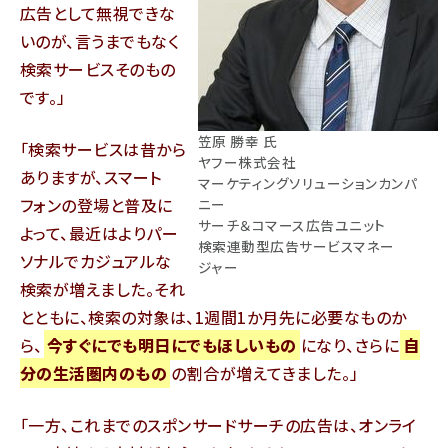
広告として無視できな
いのが、言うまでもなく
検索サービスそのもの
です。
笠原 勝幸 氏
検索サービスは昔から
ヤフー株式会社
ありますが、スマート
マーケティングソリューションカンパ
フォンの登場と普及に
ニー
サーチ＆コマース広告ユニット
よって、最近はよりパー
検索連動型広告サービスマネー
ソナルでカジュアルな
ジャー
検索が増えました。それ
とともに、検索の対象は、1週間1か月先に必要なものか
ら、
今すぐにでも明日にでもほしいもの
になり、さらに
自
分の生活圏内のもの
の割合が増えてきました。
一方、これまでのスポンサードサーチの広告は、オンライ