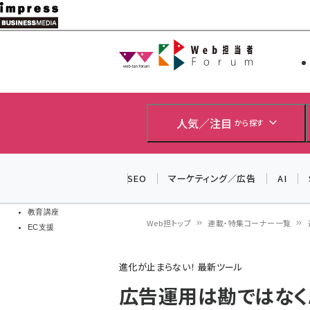
メ
イ
Web担当者
Web担当者
ン
EC担当者
コ
製品導入
ン
企業IT
ソフト開発
テ
人気／注目
から探す
IoT・AI
ン
DCクラウド
研究・調査
ツ
SEO
マーケティング／広告
AI
エネルギー
に
ドローン
移
教育講座
Web担トップ
連載・特集コーナー一覧
EC支援
動
パ
進化が止まらない！ 最新ツール
ン
広告運用は勘ではなく
く