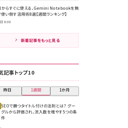
からすぐに使える、Gemini Notebookを無
で使い倒す活用術8選【週間ランキング】
日 8:00
新着記事をもっと見る
気記事トップ10
昨日
1週間
1か月
SEOで勝つタイトル付けの法則とは？ グー
グルから評価され、流入数を増やす5つの条
件