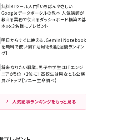
無料BIツール入門『いちばんやさしい
Googleデータポータルの教本 人気講師が
教える業務で使えるダッシュボード構築の基
本』を3名様にプレゼント
明日からすぐに使える、Gemini Notebook
を無料で使い倒す活用術8選【週間ランキン
グ】
将来なりたい職業、男子中学生はITエンジ
ニアが5位→1位に！ 高校生は男女とも公務
員がトップ【ソニー生命調べ】
人気記事ランキングをもっと見る
者プレゼント