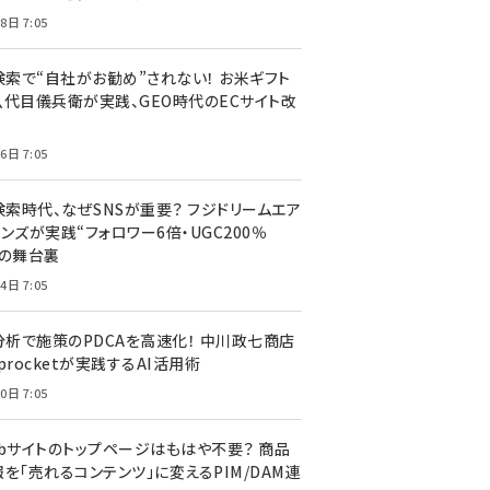
8日 7:05
I検索で“自社がお勧め”されない！ お米ギフト
八代目儀兵衛が実践、GEO時代のECサイト改
6日 7:05
検索時代、なぜSNSが重要？ フジドリームエア
ンズが実践“フォロワー6倍・UGC200％
”の舞台裏
4日 7:05
I分析で施策のPDCAを高速化！ 中川政七商店
procketが実践するAI活用術
0日 7:05
ebサイトのトップページはもはや不要？ 商品
を「売れるコンテンツ」に変えるPIM/DAM連