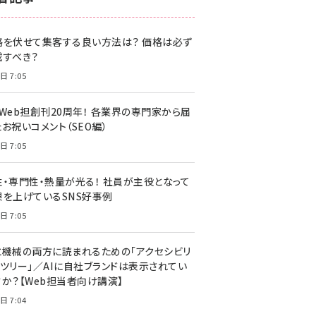
z世代 (1622)
格を伏せて集客する良い方法は？ 価格は必ず
meo (1275)
載すべき？
llmo (1163)
日 7:05
・Web担創刊20周年！ 各業界の専門家から届
お祝いコメント（SEO編）
日 7:05
性・専門性・熱量が光る！ 社員が主役となって
果を上げているSNS好事例
日 7:05
と機械の両方に読まれるための「アクセシビリ
ィツリー」／AIに自社ブランドは表示されてい
すか？【Web担当者向け講演】
日 7:04