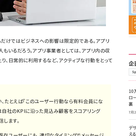
るだけではビジネスへの影響は限定的である。アプリ
人もいるだろう。アプリ事業者としては、アプリ内の収
り、日常的に利用するなど、アクティブな行動をとって
企
S
10
ロー
い、たとえば『このユーザー行動なら有料会員にな
裏
は自社のKPIに沿った見込み顧客をスコアリング
7月2
信します。
デ
え
る既存ユーザーにも、適切なタイミングでメッセージ