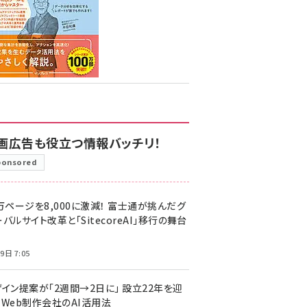
画広告も役立つ情報バッチリ！
ponsored
万ページを8,000に激減！ 富士通が挑んだグ
バルサイト改革と「SitecoreAI」移行の舞台
9日 7:05
ザイン提案が「2週間→2日に」 設立22年を迎
るWeb制作会社のAI活用法