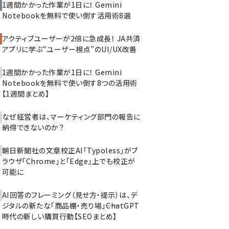
1週間かかった作業が1日に！ Gemini
Notebookを無料で使い倒す活用術8選
アクティブユーザーが2倍に急成長！ JA共済
アプリに学ぶ“ユーザー視点”のUI/UX改善
1週間かかった作業が1日に！ Gemini
Notebookを無料で使い倒す8つの活用術
【1週間まとめ】
なぜ経営者は、マーケティング部門の報告に
納得できないのか？
朝日新聞社の文章校正AI「Typoless」がブ
ラウザ「Chrome」と「Edge」上でも校正が
可能に
AI回答のフレーミング（見せ方・提示）は、デ
ジタルの新たな「商品棚・売り場」――ChatGPT
時代の新しい購買行動【SEOまとめ】