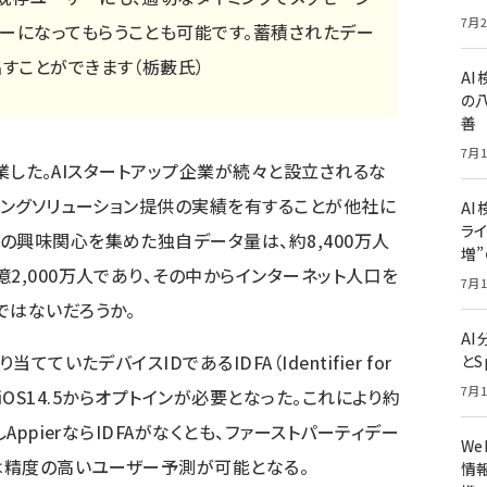
7月2
マーになってもらうことも可能です。蓄積されたデー
出すことができます（栃藪氏）
A
の
善
7月1
に創業した。AIスタートアップ企業が続々と設立されるな
ティングソリューション提供の実績を有することが他社に
AI
ライ
の興味関心を集めた独自データ量は、約8,400万人
増
2,000万人であり、その中からインターネット人口を
7月1
ではないだろうか。
A
ていたデバイスIDであるIDFA（Identifier for
とS
7月1
年春のiOS14.5からオプトインが必要となった。これにより約
AppierならIDFAがなくとも、ファーストパーティデー
W
業は精度の高いユーザー予測が可能となる。
情報