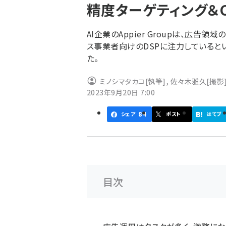
精度ターゲティング＆C
ず
AI企業のAppier Groupは、広告
ス事業者向けのDSPに注力していると
た。
ミノシマタカコ
[執筆]
,
佐々木雅久
[撮影
2023年9月20日 7:00
84
シェア
ポスト
はてブ
目次