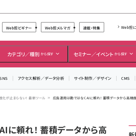
Forum
Web担
Web担ビギナー
Web担メルマガ
連載・特集
＼ 8月27日開催、申し込み受付中！ ／
生成AIをマーケティング等に活用するための考え方を学べ
カテゴリ／種別
セミナー／イベント
から探す
から探す
るセミナーイベント「生成AI × マーケティング フォーラム
2026」開催！
SNS
アクセス解析／データ分析
サイト制作／デザイン
CMS
▼申し込みはこちらから▼
進化が止まらない！ 最新ツール
広告運用は勘ではなくAIに頼れ！ 蓄積データから高精度タ
AIに頼れ！ 蓄積データから高
新