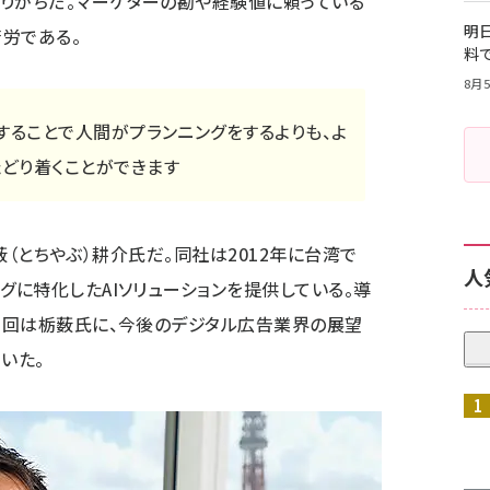
りがちだ。マーケターの勘や経験値に頼っている
明日
労である。
料
8月5
することで人間がプランニングをするよりも、よ
どり着くことができます
の栃薮（とちやぶ）耕介氏だ。同社は2012年に台湾で
人
グに特化したAIソリューションを提供している。導
。今回は栃薮氏に、今後のデジタル広告業界の展望
いた。