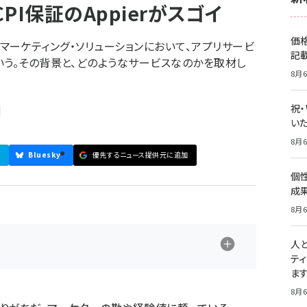
PI保証のAppierがスゴイ
価
領域のマーケティング・ソリューションにおいて、アプリサービ
記
いう。その背景と、どのようなサービスなのかを取材し
8月6
祝
]
いた
8月6
Bluesky
優先するニュース提供元に追加
個
成
8月6
人
テ
ま
8月6