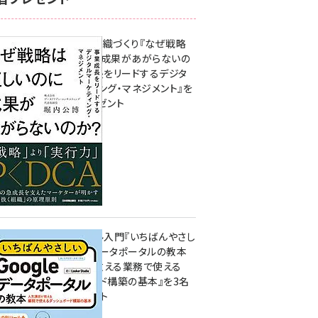
成果を生む組織づくり『なぜ戦略
は正しいのに成果があがらないの
か？ 事業成長をリードするデジタ
ルマーケティング・マネジメント』を
3名様にプレゼント
8月7日 10:00
無料BIツール入門『いちばんやさし
いGoogleデータポータルの教本
人気講師が教える業務で使える
ダッシュボード構築の基本』を3名
様にプレゼント
7月31日 10:00