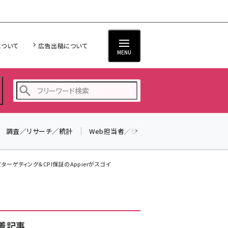
について
広告出稿について
MENU
調査／リサーチ／統計
Web担当者／仕事
法律／標準規格
seo (3526)
ai (2807)
ーゲティング＆CPI保証のAppierがスゴイ
youtube (2434)
note (2312)
セミナー (2307)
着記事