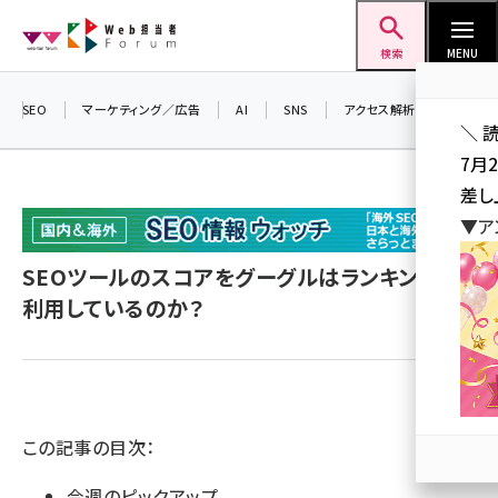
メ
Web担当者Forum
イ
検索
MENU
ン
コ
SEO
マーケティング／広告
AI
SNS
アクセス解析／データ分析
＼ 
ン
7月
テ
差し
ン
▼ア
ツ
seo (3519)
に
SEOツールのスコアをグーグルはランキングに
ai (2801)
移
利用しているのか？
動
youtube (2425)
note (2310)
セミナー (2301)
この記事の目次：
z世代 (1620)
今週のピックアップ
meo (1274)