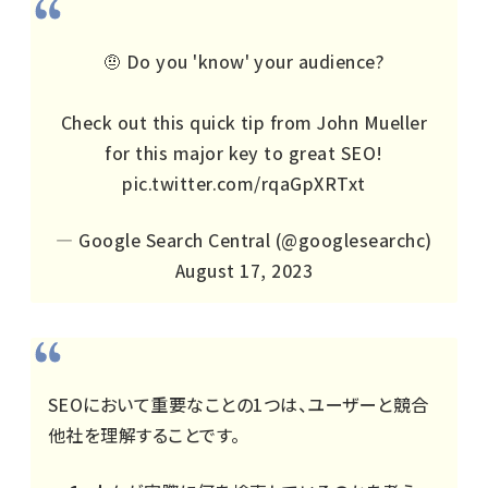
🤨 Do you 'know' your audience?
Check out this quick tip from John Mueller
for this major key to great SEO!
pic.twitter.com/rqaGpXRTxt
— Google Search Central (@googlesearchc)
August 17, 2023
SEOにおいて重要なことの1つは、ユーザーと競合
他社を理解することです。