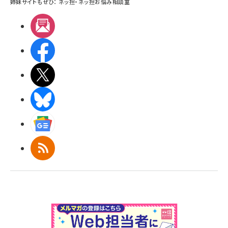
姉妹サイトもぜひ：
ネッ担
・
ネッ担お悩み相談室
メルマガ
Facebook
X(エックス)
BlueSky
Googleニュース
RSS