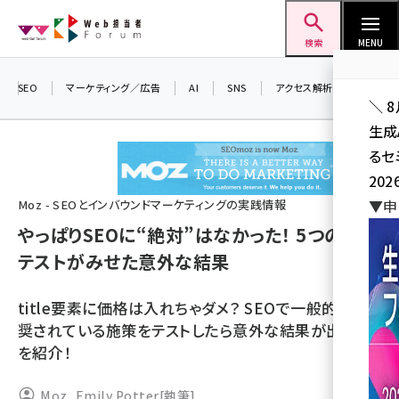
メ
Web担当者Forum
イ
検索
MENU
ン
コ
SEO
マーケティング／広告
AI
SNS
アクセス解析／データ分析
＼ 
ン
生成
テ
るセ
ン
202
ツ
seo (3528)
▼申
Moz - SEOとインバウンドマーケティングの実践情報
に
やっぱりSEOに“絶対”はなかった！ 5つのSEO
ai (2811)
移
テストがみせた意外な結果
動
youtube (2439)
note (2315)
title要素に価格は入れちゃダメ？ SEOで一般的に推
奨されている施策をテストしたら意外な結果が出た5つ
セミナー (2308)
を紹介！
z世代 (1623)
Moz
,
Emily Potter
[執筆]
meo (1277)