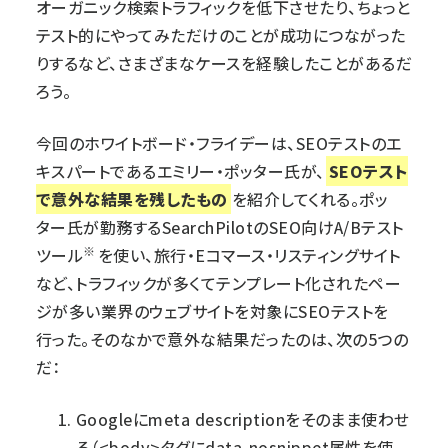
オーガニック検索トラフィックを低下させたり、ちょっと
テスト的にやってみただけのことが成功につながった
りするなど、さまざまなケースを経験したことがあるだ
ろう。
今回のホワイトボード・フライデーは、SEOテストのエ
キスパートであるエミリー・ポッター氏が、
SEOテスト
で意外な結果を残したもの
を紹介してくれる。ポッ
ター氏が勤務する
SearchPilot
のSEO向けA/Bテスト
※
ツール
を使い、旅行・Eコマース・リスティングサイト
など、トラフィックが多くてテンプレート化されたペー
ジが多い業界のウェブサイトを対象にSEOテストを
行った。そのなかで意外な結果だったのは、次の5つの
だ：
Googleにmeta descriptionをそのまま使わせ
る（<body>タグにdata-nosnippet属性を使