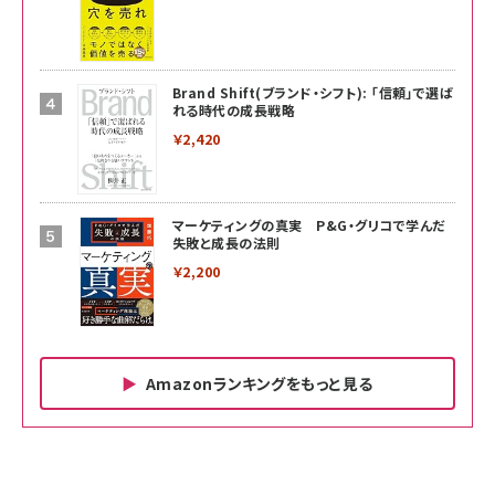
Brand Shift(ブランド・シフト): 「信頼」で選ば
れる時代の成長戦略
￥2,420
マーケティングの真実 P&G・グリコで学んだ
失敗と成長の法則
￥2,200
Amazonランキングをもっと見る
Amazon ビジネス・経済関連書籍 の売れ筋ランキン
Amazon 家電＆カメラ の売れ筋ランキング
Amazon パソコン・周辺機器 の売れ筋ランキング
グ
更新日時：2026/06/26 19:00
更新日時：2026/06/26 19:00
更新日時：2026/06/26 19:00