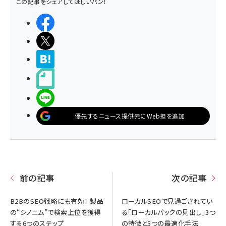
この記事をシェアしてほしいパン！
シェアする
ポストする
>ブクマする
noteで書く
LINEで送る
優先するニュース提供元にWeb担を追加
前の記事
次の記事
B2BのSEO戦略にも有効！ 製品
ローカルSEOで見過ごされてい
の“シノニム”で検索上位を獲得
る「ローカルパックの見出し」3つ
する6つのステップ
の特徴と5つの最適化手法