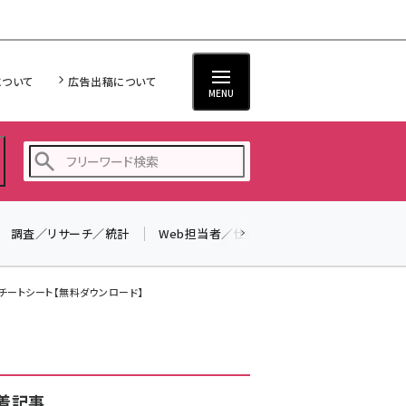
について
広告出稿について
MENU
調査／リサーチ／統計
Web担当者／仕事
法律／標準規格
seo (3519)
ai (2801)
チートシート【無料ダウンロード】
youtube (2425)
note (2310)
セミナー (2301)
着記事