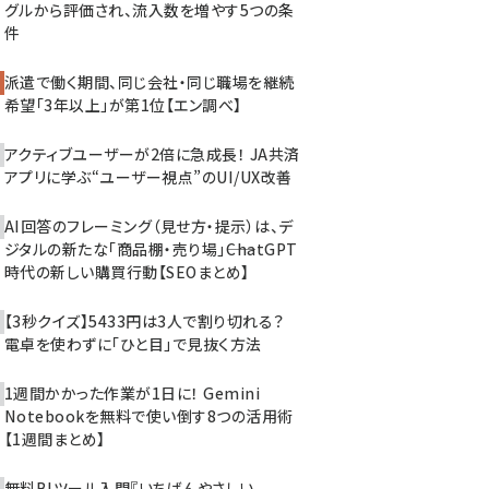
グルから評価され、流入数を増やす5つの条
件
派遣で働く期間、同じ会社・同じ職場を継続
希望「3年以上」が第1位【エン調べ】
アクティブユーザーが2倍に急成長！ JA共済
アプリに学ぶ“ユーザー視点”のUI/UX改善
AI回答のフレーミング（見せ方・提示）は、デ
ジタルの新たな「商品棚・売り場」――ChatGPT
時代の新しい購買行動【SEOまとめ】
【3秒クイズ】5433円は3人で割り切れる？
電卓を使わずに「ひと目」で見抜く方法
1週間かかった作業が1日に！ Gemini
Notebookを無料で使い倒す8つの活用術
【1週間まとめ】
無料BIツール入門『いちばんやさしい