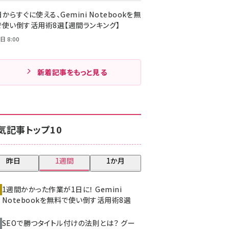
からすぐに使える、Gemini Notebookを無
で使い倒す活用術8選【週間ランキング】
日 8:00
新着記事をもっと見る
気記事トップ10
昨日
1週間
1か月
1週間かかった作業が1日に！ Gemini
Notebookを無料で使い倒す活用術8選
SEOで勝つタイトル付けの法則とは？ グー