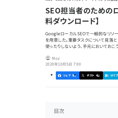
ず
SEO担当者のための
料ダウンロード】
GoogleローカルSEOで一般的なリソ
を用意した。重要タスクについて見落と
使ったりしないよう、手元においておこ
Moz
2020年10月5日 7:00
93
42
シェア
ポスト
はて
目次