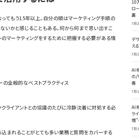
10
ロー
裏
なってもう15年以上。自分の頭はマーケティング手順の
7月2
ないかと感じることもある。何から何まで思い出すこ
トのマーケティングをするために把握する必要がある情
デ
え
7月2
A
の
ューの全般的なベストプラクティス
善
7月1
やクライアントとの協議のたびに冷静沈着に対処する必
AI
ライ
増
7月1
ち込まれることがとても多い業務と質問をカバーする