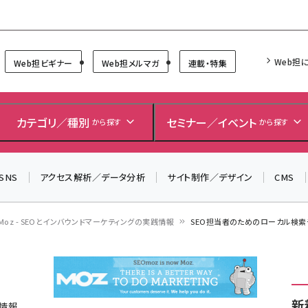
Forum
Web担
Web担ビギナー
Web担メルマガ
連載・特集
＼ 読者アンケートにご協力ください ／
7月24日で創刊20周年。ご回答者には抽選でプレゼントを
カテゴリ／種別
セミナー／イベント
から探す
から探す
差し上げます！
▼アンケートページはこちらから▼
SNS
アクセス解析／データ分析
サイト制作／デザイン
CMS
Moz - SEOとインバウンドマーケティングの実践情報
SEO担当者のためのローカル検索
新
践情報