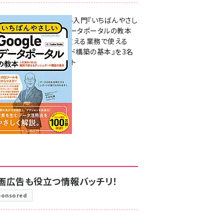
無料BIツール入門『いちばんやさし
いGoogleデータポータルの教本
人気講師が教える業務で使える
ダッシュボード構築の基本』を3名
様にプレゼント
7月31日 10:00
画広告も役立つ情報バッチリ！
ponsored