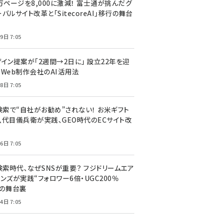
万ページを8,000に激減！ 富士通が挑んだグ
バルサイト改革と「SitecoreAI」移行の舞台
9日 7:05
ザイン提案が「2週間→2日に」 設立22年を迎
るWeb制作会社のAI活用法
8日 7:05
I検索で“自社がお勧め”されない！ お米ギフト
八代目儀兵衛が実践、GEO時代のECサイト改
6日 7:05
検索時代、なぜSNSが重要？ フジドリームエア
ンズが実践“フォロワー6倍・UGC200％
”の舞台裏
4日 7:05