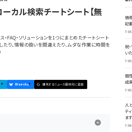
ローカル検索チートシート【無
価
記
7:05
ース・FAQ・ソリューションを1つにまとめたチートシート
したり、情報の扱いを間違えたり、ムダな作業に時間を
祝
う
いた
7:05
個
成
ブ
Bluesky
優先するニュース提供元に追加
7:05
人
テ
ま
7:04