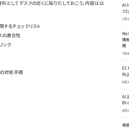
料としてデスクの近くに貼りだしておこう。内容は以
A
とS
7月1
関するチェックリスト
W
ネスの適合性
情報
リンク
携
7月8
E
合の対処手順
向
6月3
A
Bt
6月2
検索