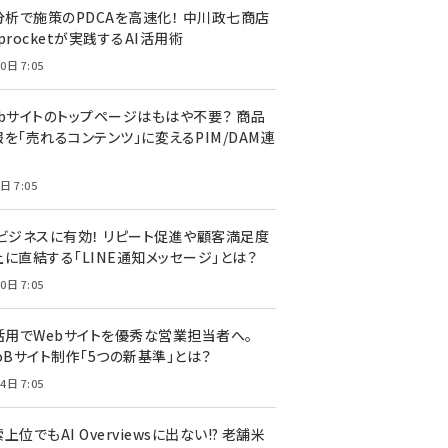
I分析で施策のPDCAを高速化！ 中川政七商店
procketが実践するAI活用術
0日 7:05
ebサイトのトップページはもはや不要？ 商品
を「売れるコンテンツ」に変えるPIM/DAM連
日 7:05
Cビジネスに有効！ リピート促進や顧客満足度
上に直結する「LINE通知メッセージ」とは？
0日 7:05
I活用でWebサイトを優秀な営業担当者へ。
oBサイト制作「5つの新基準」とは？
4日 7:05
上位でもAI Overviewsに出ない!? 老舗米