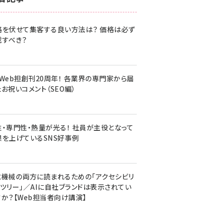
z世代 (1620)
格を伏せて集客する良い方法は？ 価格は必ず
meo (1274)
載すべき？
llmo (1160)
・Web担創刊20周年！ 各業界の専門家から届
お祝いコメント（SEO編）
性・専門性・熱量が光る！ 社員が主役となって
果を上げているSNS好事例
と機械の両方に読まれるための「アクセシビリ
ィツリー」／AIに自社ブランドは表示されてい
すか？【Web担当者向け講演】