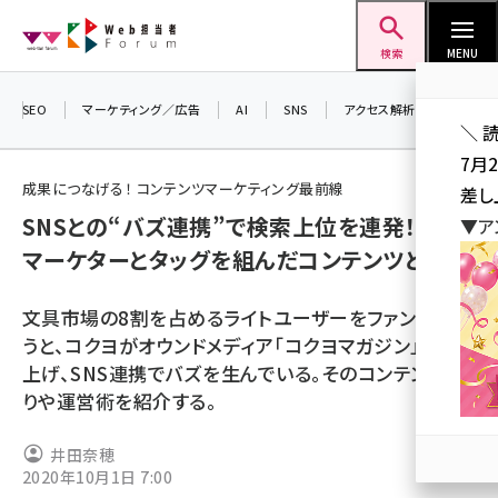
メ
Web担当者Forum
イ
検索
MENU
ン
コ
SEO
マーケティング／広告
AI
SNS
アクセス解析／データ分析
＼ 
ン
7月
テ
成果につなげる！ コンテンツマーケティング最前線
差し
ン
SNSとの“バズ連携”で検索上位を連発！ SEO
▼ア
ツ
seo (3524)
マーケターとタッグを組んだコンテンツとは？
に
ai (2804)
移
文具市場の8割を占めるライトユーザーをファン化しよ
動
youtube (2431)
うと、コクヨがオウンドメディア「コクヨマガジン」を立ち
上げ、SNS連携でバズを生んでいる。そのコンテンツ作
note (2312)
りや運営術を紹介する。
セミナー (2306)
井田奈穂
z世代 (1622)
2020年10月1日 7:00
meo (1275)