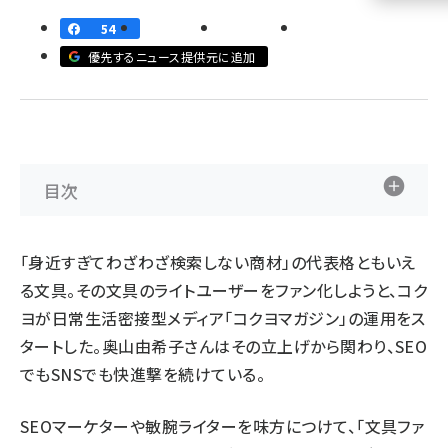
54
llmo (1163)
優先するニュース提供元に追加
目次
「身近すぎてわざわざ検索しない商材」の代表格ともいえ
る文具。その文具のライトユーザーをファン化しようと、
コク
ヨ
が日常生活密接型メディア「コクヨマガジン」の運用をス
タートした。奥山由希子さんはその立上げから関わり、SEO
でもSNSでも快進撃を続けている。
SEOマーケターや敏腕ライターを味方につけて、「文具ファ