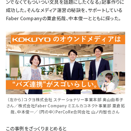
ンでなくてもついつい文具を話題にしたくなる」記事作りに
成功した。そんなメディア運営の秘訣を、サポートしている
Faber Company
の粟倉拓哉、中本俊一とともに探った。
（左から）コクヨ株式会社 ステーショナリー事業本部 奥山由希子
さん／株式会社Faber Company ミエルカコネクト事業部 粟倉拓
哉、中本俊一／（円の中）PerCoRe合同会社 山ノ内智也さん
この事例をざっくりまとめると