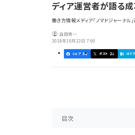
ディア運営者が語る成
ず
働き方情報メディア「ノマドジャーナル
森田秀一
2018年10月22日 7:00
30
29
シェア
ポスト
はて
目次