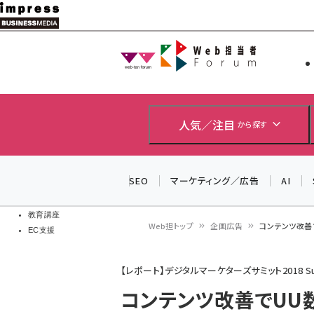
メ
イ
Web担当者
Web担当者
ン
EC担当者
コ
製品導入
ン
企業IT
ソフト開発
テ
人気／注目
から探す
IoT・AI
ン
DCクラウド
研究・調査
ツ
SEO
マーケティング／広告
AI
エネルギー
に
ドローン
移
教育講座
Web担トップ
企画広告
コンテンツ改善
EC支援
動
パ
【レポート】デジタルマーケターズサミット2018 Su
ン
コンテンツ改善でUU数
く