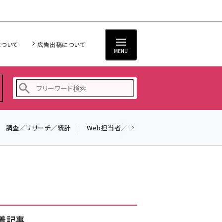
について
広告出稿について
MENU
調査／リサーチ／統計
Web担当者／仕事
法律／標準規格
seo (3538)
ai (2820)
youtube (2444)
note (2322)
セミナー (2315)
着記事