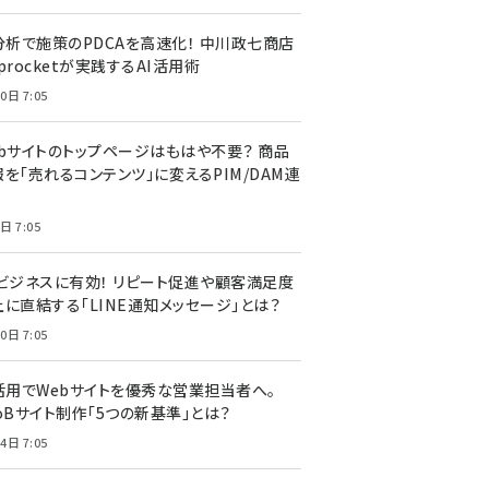
I分析で施策のPDCAを高速化！ 中川政七商店
procketが実践するAI活用術
0日 7:05
ebサイトのトップページはもはや不要？ 商品
を「売れるコンテンツ」に変えるPIM/DAM連
日 7:05
Cビジネスに有効！ リピート促進や顧客満足度
上に直結する「LINE通知メッセージ」とは？
0日 7:05
I活用でWebサイトを優秀な営業担当者へ。
oBサイト制作「5つの新基準」とは？
4日 7:05