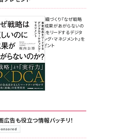
成果を生む組織づくり『なぜ戦略
は正しいのに成果があがらないの
か？ 事業成長をリードするデジタ
ルマーケティング・マネジメント』を
3名様にプレゼント
8月7日 10:00
画広告も役立つ情報バッチリ！
ponsored