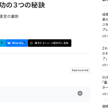
功の３つの秘訣
成
」運営の裏側
果
ジ
プ
8月7
ブ
Bluesky
優先するニュース提供元に追加
【ネ
かわ
了
8月7
Sponsored
S
「
タ
8月7
価