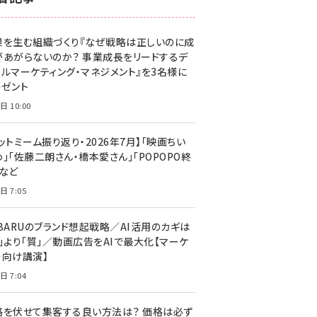
z世代 (1629)
果を生む組織づくり『なぜ戦略は正しいのに成
meo (1281)
があがらないのか？ 事業成長をリードするデ
llmo (1167)
タルマーケティング・マネジメント』を3名様に
レゼント
日 10:00
ットミーム振り返り・2026年7月】「映画ちい
」「佐藤二朗さん・橋本愛さん」「POPOPO終
」など
日 7:05
UBARUのブランド想起戦略／AI活用のカギは
量」より「質」／動画広告をAIで最大化【マーケ
ー向け講演】
日 7:04
格を伏せて集客する良い方法は？ 価格は必ず