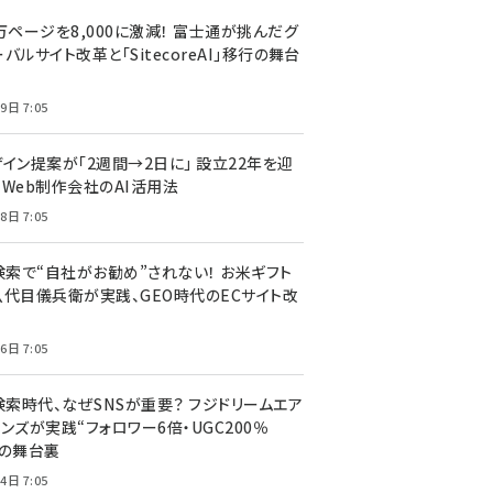
万ページを8,000に激減！ 富士通が挑んだグ
バルサイト改革と「SitecoreAI」移行の舞台
9日 7:05
ザイン提案が「2週間→2日に」 設立22年を迎
るWeb制作会社のAI活用法
8日 7:05
I検索で“自社がお勧め”されない！ お米ギフト
八代目儀兵衛が実践、GEO時代のECサイト改
6日 7:05
検索時代、なぜSNSが重要？ フジドリームエア
ンズが実践“フォロワー6倍・UGC200％
”の舞台裏
4日 7:05