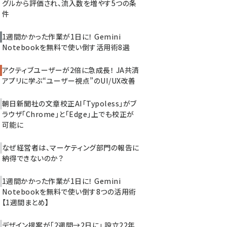
グルから評価され、流入数を増やす5つの条
件
1週間かかった作業が1日に！ Gemini
Notebookを無料で使い倒す活用術8選
アクティブユーザーが2倍に急成長！ JA共済
アプリに学ぶ“ユーザー視点”のUI/UX改善
朝日新聞社の文章校正AI「Typoless」がブ
ラウザ「Chrome」と「Edge」上でも校正が
可能に
なぜ経営者は、マーケティング部門の報告に
納得できないのか？
1週間かかった作業が1日に！ Gemini
Notebookを無料で使い倒す8つの活用術
【1週間まとめ】
デザイン提案が「2週間→2日に」 設立22年