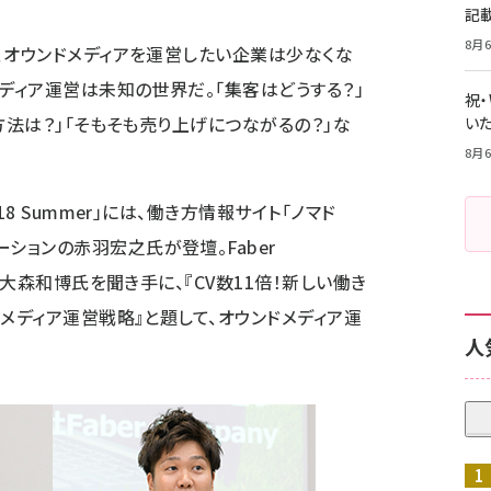
記
8月6
、オウンドメディアを運営したい企業は少なくな
メディア運営は未知の世界だ。「集客はどうする？」
祝
方法は？」「そもそも売り上げにつながるの？」な
いた
8月6
8 Summer」には、働き方情報サイト「
ノマド
ーション
の赤羽宏之氏が登壇。
Faber
大森和博氏を聞き手に、『CV数11倍！新しい働き
のメディア運営戦略』と題して、オウンドメディア運
人