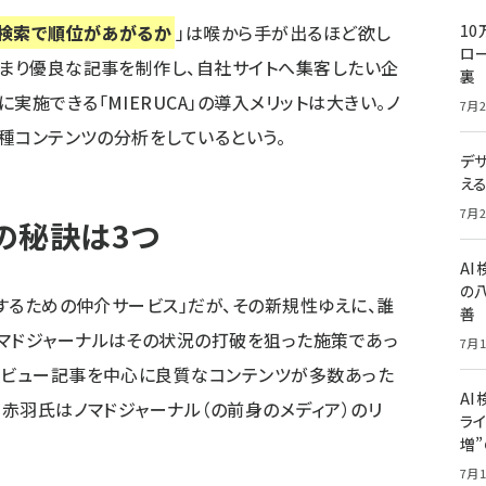
検索で順位があがるか
」は喉から手が出るほど欲し
10
ロー
つまり優良な記事を制作し、自社サイトへ集客したい企
裏
実施できる「MIERUCA」の導入メリットは大きい。ノ
7月2
各種コンテンツの分析をしているという。
デ
え
7月2
の秘訣は3つ
A
の
業するための仲介サービス」だが、その新規性ゆえに、誰
善
マドジャーナルはその状況の打破を狙った施策であっ
7月1
タビュー記事を中心に良質なコンテンツが多数あった
AI
で赤羽氏はノマドジャーナル（の前身のメディア）のリ
ライ
増
7月1