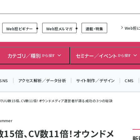
Forum
Web担
Web担ビギナー
Web担メルマガ
連載・特集
＼ 8月27日開催、申し込み受付中！ ／
生成AIをマーケティング等に活用するための考え方を学べ
カテゴリ／種別
セミナー／イベント
から探す
から探す
るセミナーイベント「生成AI × マーケティング フォーラム
2026」開催！
SNS
アクセス解析／データ分析
サイト制作／デザイン
CMS
▼申し込みはこちらから▼
でUU数15倍、CV数11倍！オウンドメディア運営者が語る成功の３つの秘訣
mmer
15倍、CV数11倍！オウンドメ
新