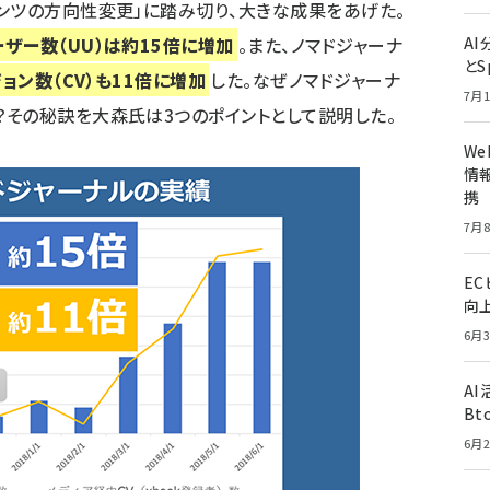
ンツの方向性変更」に踏み切り、大きな成果をあげた。
ザー数（UU）は約15倍に増加
。また、ノマドジャーナ
A
とS
ョン数（CV）も11倍に増加
した。なぜノマドジャーナ
7月1
その秘訣を大森氏は3つのポイントとして説明した。
W
情報
携
7月8
E
向
6月3
A
Bt
6月2