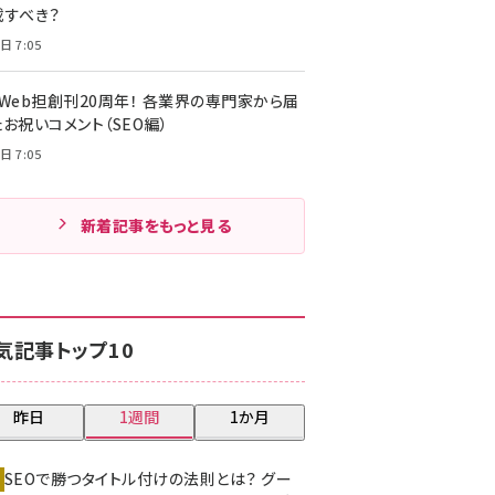
載すべき？
日 7:05
・Web担創刊20周年！ 各業界の専門家から届
お祝いコメント（SEO編）
日 7:05
新着記事をもっと見る
気記事トップ10
昨日
1週間
1か月
SEOで勝つタイトル付けの法則とは？ グー