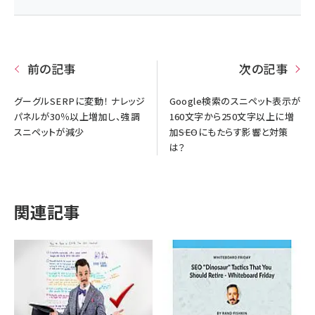
前の記事
次の記事
グーグルSERPに変動！ ナレッジ
Google検索のスニペット表示が
パネルが30％以上増加し、強調
160文字から250文字以上に増
スニペットが減少
加――SEOにもたらす影響と対策
は？
関連記事