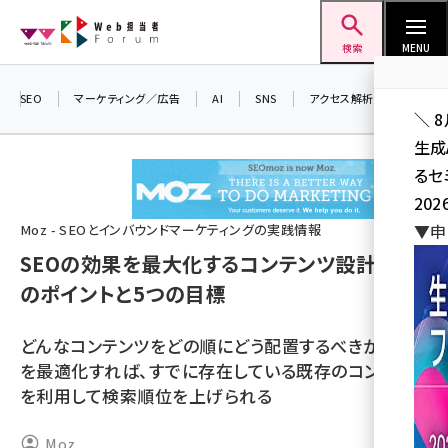
メ
Web担当者Forum
イ
検索
MENU
ン
コ
SEO
マーケティング／広告
AI
SNS
アクセス解析／データ分析
＼ 
ン
生成
テ
るセ
ン
202
ツ
seo (3526)
▼申
Moz - SEOとインバウンドマーケティングの実践情報
に
SEOの効果を最大化するコンテンツ設計 3つ
ai (2807)
移
のポイントと5つの目標
動
youtube (2434)
note (2312)
どんなコンテンツをどの順にどう配置するべきか。それ
を最適化すれば、すでに存在している既存のコンテンツ
セミナー (2307)
を利用して検索順位を上げられる
z世代 (1622)
Moz
meo (1275)