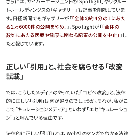
さらには、
サイバーエージェントの「Spotlight」
や
リクルー
トホールディングスの「ギャザリー」
も記事を削除していま
す。日経新聞でも
ギャザリーが「
全体の約４分の１にあた
る１万6000件の公開をやめ
」、Spotlightが「
全体の
数％にあたる医療や健康に関わる記事の公開を中止
」
し
たと報じています。
正しい「引用」と、社会を腐らせる「改変
転載」
では、こうしたメディアのやっていた「コピペ改変」と、法律
的に正しい「引用」は何が違うのでしょうか。それが、私がこ
こで「キュレーションメディア」といわず「エセ“キュレーショ
ン”」と呼んでいる理由です。
法律的に正しい「引用」とは、Web担のマンガでわかる法律