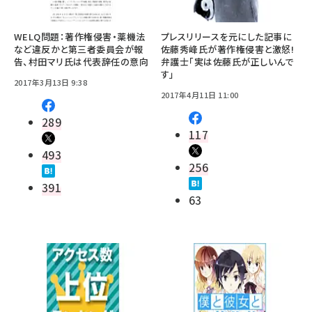
WELQ問題：著作権侵害・薬機法
プレスリリースを元にした記事に
など違反かと第三者委員会が報
佐藤秀峰氏が著作権侵害と激怒!
告、村田マリ氏は代表辞任の意向
弁護士「実は佐藤氏が正しいんで
す」
2017年3月13日 9:38
2017年4月11日 11:00
289
117
493
256
391
63