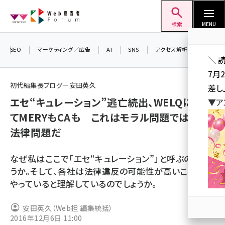
メ
Web担当者Forum
イ
検索
MENU
ン
コ
SEO
マーケティング／広告
AI
SNS
アクセス解析／データ分析
＼ 
ン
7月
テ
初代編集長ブログ―安田英久
差し
ン
エセ“キュレーション”逃亡続出、WELQに続い
▼ア
ツ
seo (3523)
てMERYもCAも これはモラル問題ではなく
に
法律問題だ
ai (2804)
移
動
youtube (2429)
なぜ私はここで「エセ“キュレーション”」と呼ぶのでしょ
note (2312)
うか。そして、各社は法律違反の可能性が高いことを
やっていると理解しているのでしょうか。
セミナー (2303)
z世代 (1622)
安田英久（Web担 編集統括）
2016年12月6日 11:00
meo (1275)