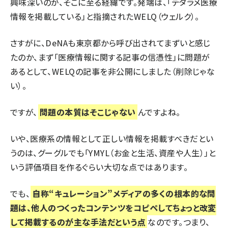
興味深いのが、そこに至る経緯です。発端は、「デタラメ医療
情報を掲載している」と指摘されたWELQ（ウェルク）。
さすがに、
DeNAも東京都から呼び出されて
まずいと感じ
たのか、まず「
医療情報に関する記事の信憑性
」に問題が
あるとして、WELQの記事を非公開にしました（削除じゃな
い）。
ですが、
問題の本質はそこじゃない
んですよね。
いや、医療系の情報として正しい情報を掲載すべきだとい
うのは、グーグルでも「
YMYL（お金と生活、資産や人生）
」と
いう評価項目を作るぐらい大切な点ではあります。
でも、
自称“キュレーション”メディアの多くの根本的な問
題は、他人のつくったコンテンツをコピペしてちょっと改変
して掲載するのが主な手法だという点
なのです。つまり、