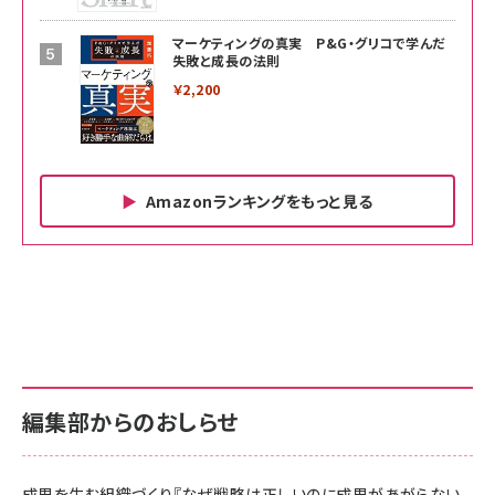
マーケティングの真実 P&G・グリコで学んだ
失敗と成長の法則
￥2,200
Amazonランキングをもっと見る
Amazon ビジネス・経済関連書籍 の売れ筋ランキン
Amazon 家電＆カメラ の売れ筋ランキング
Amazon パソコン・周辺機器 の売れ筋ランキング
グ
更新日時：2026/06/26 19:00
更新日時：2026/06/26 19:00
更新日時：2026/06/26 19:00
anan(アンアン)2026/07/01号 No.2501[魅せる
KIOXIA(キオクシア) 旧東芝メモリ microSD
KIOXIA(キオクシア) 旧東芝メモリ microSD
カラダ2026／宮舘涼太]
128GB UHS-I Class10 (最大読出速度
128GB UHS-I Class10 (最大読出速度
100MB/s) Nintendo Switch動作確認済 国内
100MB/s) Nintendo Switch動作確認済 国内
￥880
サポート正規品 メーカー保証5年 KLMEA128G
サポート正規品 メーカー保証5年 KLMEA128G
￥2,680
￥2,680
編集部からのおしらせ
anan(アンアン)2026/06/24号 No.2500増刊
スペシャルエディション[王道エンタメの矜持／
NIMASO ガラスフィルム iPhone 17 用 保護フィ
Amazon eギフトカード - Amazonロゴ - クラ
BTS]
ルム 強化ガラス 耐衝撃 高透過率 指紋防止 貼りや
シック
すい ガイド枠付き いPhone17 (6.3インチ) 対応
成果を生む組織づくり『なぜ戦略は正しいのに成果があがらない