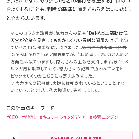
ら」だけでなく、もう少し「他者の権利を尊重する」「世の中
をよくする」ことも、判断の基準に加えてもらえばいいのに、
と心から思います。
※このコラムの論旨が、徳力さんの記事「
DeNA炎上騒動は任
天堂が協業を見直してもおかしくない深刻な問題のはず
」と似
ていることに、執筆後に気づきました。
徳力さんの記事は各方
※
面から叩かれていると聞きますが、
私の考えは徳力さんのと
方向性は似ていますし、徳力さんの主張を支持します。また、メ
ルマガ用に執筆してから、徳力さんの記事で扱われているト
ピックをいくつかこちらにも盛り込みました。
※徳力さんの記事は、実際には叩かれているということはな
いということでした。私の勘違い、失礼しました。
この記事のキーワード
#CEO
#YMYL
#キュレーションメディア
#検索エンジン
Web担当者／仕事
5,769