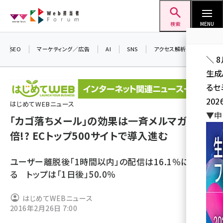
メ
Web担当者Forum
イ
検索
MENU
ン
コ
SEO
マーケティング／広告
AI
SNS
アクセス解析／データ分析
＼ 
ン
生成
テ
るセ
ン
202
ツ
はじめてWEBニュース
seo (3528)
▼申
に
「カゴ落ちメール」の効果は一斉メルマガの53
ai (2811)
移
倍!? ECトップ500サイトで導入進む
動
youtube (2439)
ユーザー離脱後「1時間以内」の配信は16.1％に留ま
note (2315)
る トップは「1日後」50.0％
セミナー (2308)
はじめてWEBニュース
z世代 (1623)
2016年2月26日 7:00
meo (1277)