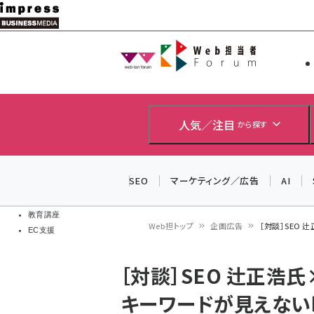
メ
イ
Web担当者
Web担当者
ン
EC担当者
コ
製品導入
ン
企業IT
ソフト開発
テ
人気／注目
から探す
IoT・AI
ン
DCクラウド
研究・調査
ツ
SEO
マーケティング／広告
AI
エネルギー
に
ドローン
移
教育講座
Web担トップ
企画広告
［対談］SEO
EC支援
動
パ
［対談］SEO 辻正浩
ン
キーワードが見えない
く