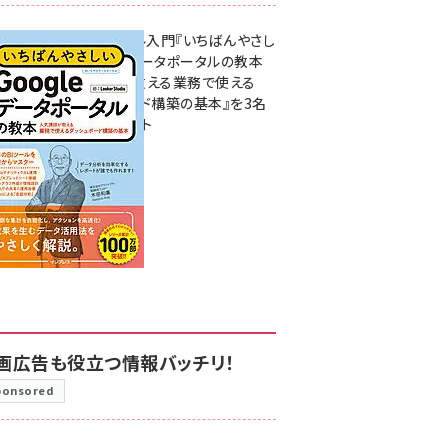
無料BIツール入門『いちばんやさし
いGoogleデータポータルの教本
人気講師が教える業務で使える
ダッシュボード構築の基本』を3名
様にプレゼント
7月31日 10:00
画広告も役立つ情報バッチリ！
ponsored