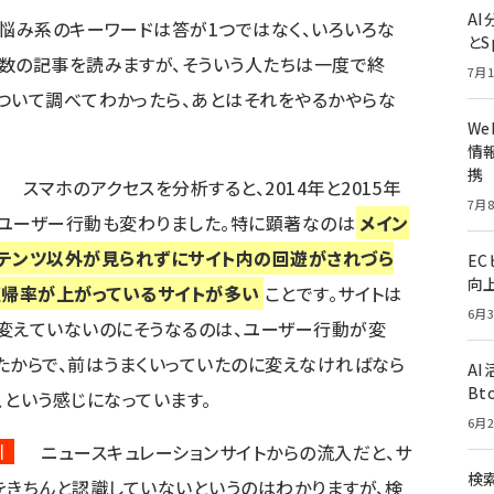
A
お悩み系のキーワードは答が1つではなく、いろいろな
とS
数の記事を読みますが、そういう人たちは一度で終
7月1
ついて調べてわかったら、あとはそれをやるかやらな
W
情報
携
スマホのアクセスを分析すると、2014年と2015年
7月8
ユーザー行動も変わりました。特に顕著なのは
メイン
テンツ以外が見られずにサイト内の回遊がされづら
E
向
直帰率が上がっているサイトが多い
ことです。サイトは
6月3
変えていないのにそうなるのは、ユーザー行動が変
たからで、前はうまくいっていたのに変えなければなら
A
Bt
、という感じになっています。
6月2
川
ニュースキュレーションサイトからの流入だと、サ
検索
をきちんと認識していないというのはわかりますが、検