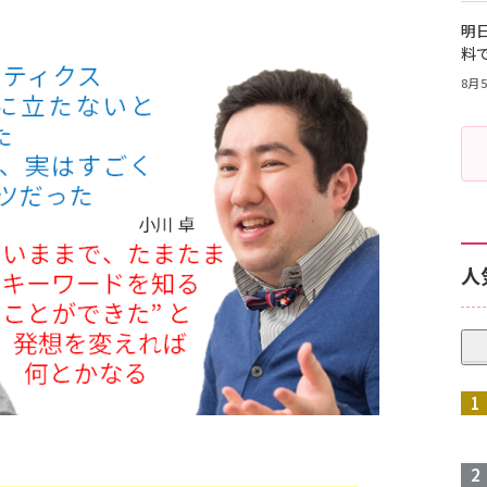
明日
料
8月5
人