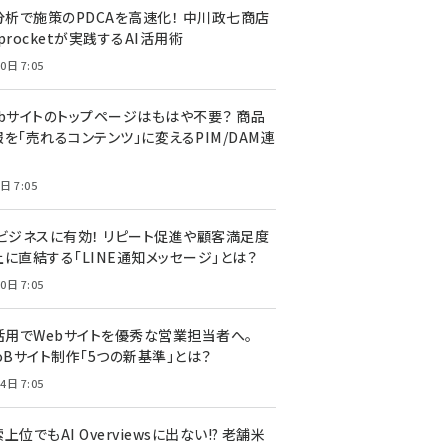
I分析で施策のPDCAを高速化！ 中川政七商店
procketが実践するAI活用術
0日 7:05
ebサイトのトップページはもはや不要？ 商品
を「売れるコンテンツ」に変えるPIM/DAM連
日 7:05
Cビジネスに有効！ リピート促進や顧客満足度
上に直結する「LINE通知メッセージ」とは？
0日 7:05
I活用でWebサイトを優秀な営業担当者へ。
oBサイト制作「5つの新基準」とは？
4日 7:05
上位でもAI Overviewsに出ない!? 老舗米