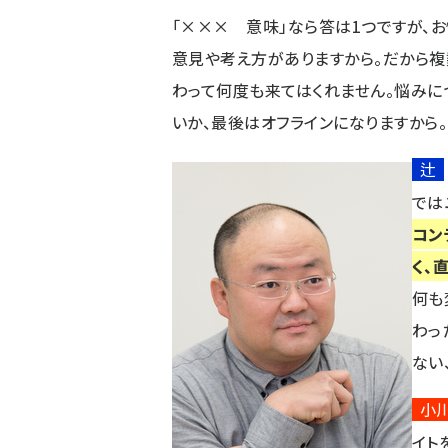
「××× 意味」なら答は1つですが、
意見や考え方がありますから。だから複
わって何度も来てはくれません。悩みに
いか、最後はオフラインになりますから。
辻
では
コン
く、
何も
わっ
ない
小
イト