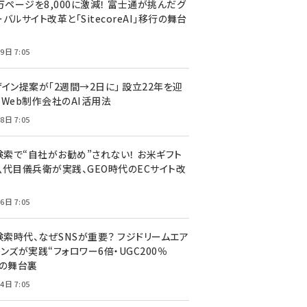
万ページを8,000に激減！ 富士通が挑んだグ
バルサイト改革と「SitecoreAI」移行の舞台
9日 7:05
ザイン提案が「2週間→2日に」 設立22年を迎
るWeb制作会社のAI活用法
8日 7:05
I検索で“自社がお勧め”されない！ お米ギフト
八代目儀兵衛が実践、GEO時代のECサイト改
6日 7:05
検索時代、なぜSNSが重要？ フジドリームエア
ンズが実践“フォロワー6倍・UGC200％
”の舞台裏
4日 7:05