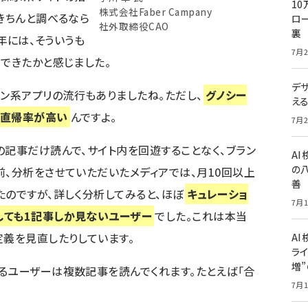
10
株式会社Faber Campany
きちんと調べるなら
ロー
社外取締役CAO
裏
5年には、そういうも
7月2
まできたかと感じました。
デ
ン系アプリの流行もありましたね。ただし、
グノシー
え
く直帰率が高い
んですよ。
7月2
の記事だけ読んで、サイト内を回遊することなく、ブラン
A
の
前、分析をさせていただいたメディアでは、月10回以上
善
たのですが、詳しく分析してみると、ほぼ
キュレーショ
7月1
しても1記事しか見ないユーザー
でした。これは本当
定義を見直したりしています。
AI
ライ
増
るユーザーは複数記事を読んでくれます。たとえば「合
7月1