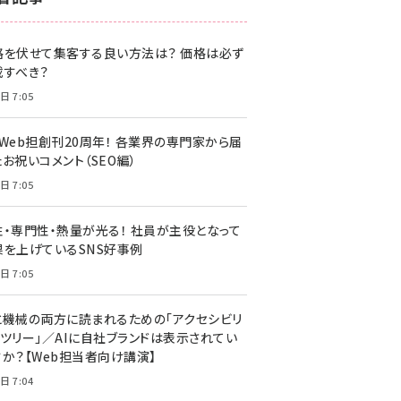
z世代 (1620)
格を伏せて集客する良い方法は？ 価格は必ず
meo (1274)
載すべき？
llmo (1160)
日 7:05
・Web担創刊20周年！ 各業界の専門家から届
お祝いコメント（SEO編）
日 7:05
性・専門性・熱量が光る！ 社員が主役となって
果を上げているSNS好事例
日 7:05
と機械の両方に読まれるための「アクセシビリ
ィツリー」／AIに自社ブランドは表示されてい
すか？【Web担当者向け講演】
日 7:04