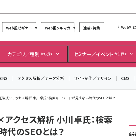
Forum
Web担
Web担ビギナー
Web担メルマガ
連載・特集
＼ 読者アンケートにご協力ください ／
7月24日で創刊20周年。ご回答者には抽選でプレゼントを
カテゴリ／種別
セミナー／イベント
から探す
から探す
差し上げます！
▼アンケートページはこちらから▼
SNS
アクセス解析／データ分析
サイト制作／デザイン
CMS
 辻正浩氏×アクセス解析 小川卓氏：検索キーワードが見えない時代のSEOとは？
氏×アクセス解析 小川卓氏：検索
時代のSEOとは？
新