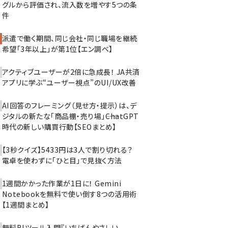
グルから評価され、流入数を増やす5つの条
件
派遣で働く期間、同じ会社・同じ職場を継続
希望「3年以上」が第1位【エン調べ】
アクティブユーザーが2倍に急成長！ JA共済
アプリに学ぶ“ユーザー視点”のUI/UX改善
AI回答のフレーミング（見せ方・提示）は、デ
ジタルの新たな「商品棚・売り場」――ChatGPT
時代の新しい購買行動【SEOまとめ】
【3秒クイズ】5433円は3人で割り切れる？
電卓を使わずに「ひと目」で見抜く方法
1週間かかった作業が1日に！ Gemini
Notebookを無料で使い倒す8つの活用術
【1週間まとめ】
無料BIツール入門『いちばんやさしい