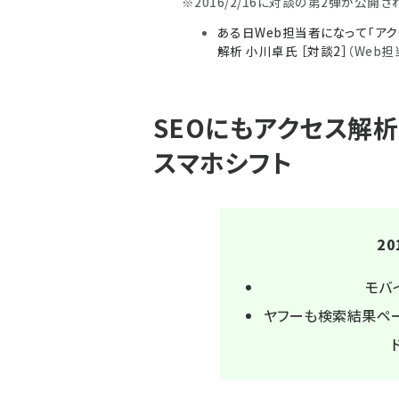
※2016/2/16に対談の第2弾が公開
ある日Web担当者になって「アク
解析 小川卓氏 ［対談2］
（Web担
SEOにもアクセス解
スマホシフト
2
モバ
ヤフーも検索結果ペー