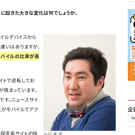
15年に起きた大きな変化は何でしょうか。
イルデバイスから
て違いはありますが、
モバイルの比率が高
イトで逆転してお
が強まっています。
です。ニュースサイ
企
上がモバイルでアク
S
探求系サイトの指
小川 卓 氏