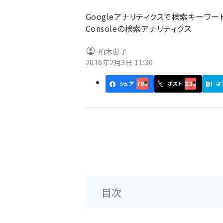
ず
Googleアナリティクスで検索キーワー
Consoleの検索アナリティクス
柏木恵子
2016年2月3日 11:30
709
326
シェア
ポスト
は
目次