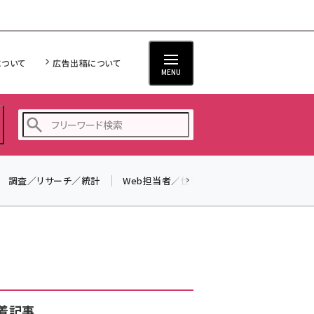
について
広告出稿について
MENU
調査／リサーチ／統計
Web担当者／仕事
法律／標準規格
seo (3519)
ai (2801)
youtube (2425)
note (2310)
セミナー (2301)
着記事