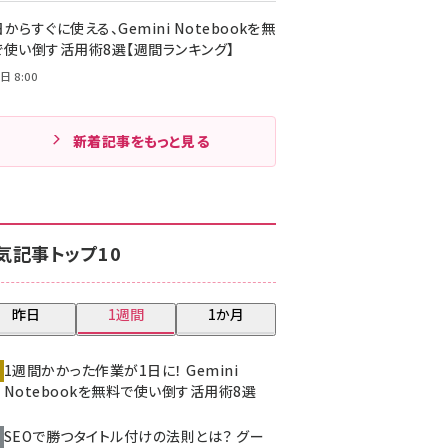
からすぐに使える、Gemini Notebookを無
で使い倒す活用術8選【週間ランキング】
日 8:00
新着記事をもっと見る
気記事トップ10
昨日
1週間
1か月
1週間かかった作業が1日に！ Gemini
Notebookを無料で使い倒す活用術8選
SEOで勝つタイトル付けの法則とは？ グー