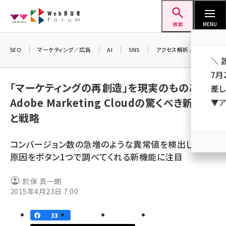
メ
Web担当者Forum
イ
検索
MENU
ン
コ
SEO
マーケティング／広告
AI
SNS
アクセス解析／データ分析
＼ 
ン
7月
テ
「マーケティングの再創造」を現実のものとする
差し
ン
Adobe Marketing Cloudの驚くべき新機能
▼ア
ツ
seo (3519)
と戦略
に
ai (2801)
移
コンバージョン数の急増のような異常値を検出し、その
動
youtube (2425)
原因をボタン1つで調べてくれる新機能に注目
note (2310)
於保 真一朗
セミナー (2301)
2015年4月23日 7:00
z世代 (1620)
33
meo (1274)