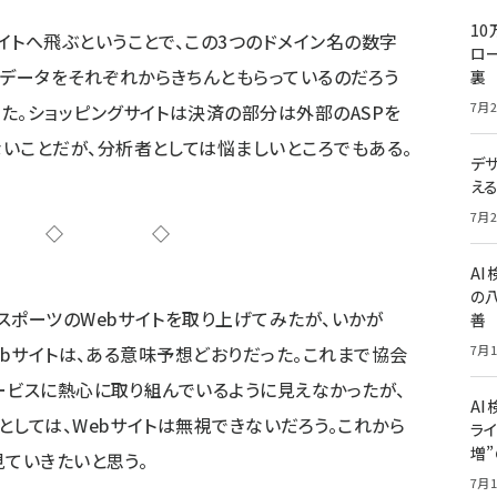
10
イトへ飛ぶということで、この3つのドメイン名の数字
ロー
データをそれぞれからきちんともらっているのだろう
裏
7月2
た。ショッピングサイトは決済の部分は外部のASPを
ないことだが、分析者としては悩ましいところでもある。
デ
え
7月2
◇◇◇
A
の
スポーツのWebサイトを取り上げてみたが、いかが
善
ebサイトは、ある意味予想どおりだった。これまで協会
7月1
ービスに熱心に取り組んでいるように見えなかったが、
AI
としては、Webサイトは無視できないだろう。これから
ライ
増
見ていきたいと思う。
7月1