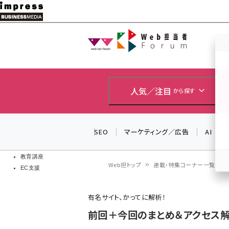
メ
イ
Web担当者
Web担当者
ン
EC担当者
コ
製品導入
ン
企業IT
ソフト開発
テ
人気／注目
から探す
IoT・AI
ン
DCクラウド
研究・調査
ツ
SEO
マーケティング／広告
AI
エネルギー
に
ドローン
移
教育講座
Web担トップ
連載・特集コーナー一覧
EC支援
動
パ
有名サイト、かってに解析！
ン
前回＋今回のまとめ＆アクセス解
く