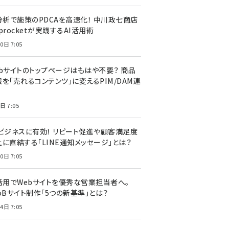
I分析で施策のPDCAを高速化！ 中川政七商店
procketが実践するAI活用術
0日 7:05
ebサイトのトップページはもはや不要？ 商品
を「売れるコンテンツ」に変えるPIM/DAM連
日 7:05
Cビジネスに有効！ リピート促進や顧客満足度
上に直結する「LINE通知メッセージ」とは？
0日 7:05
I活用でWebサイトを優秀な営業担当者へ。
oBサイト制作「5つの新基準」とは？
4日 7:05