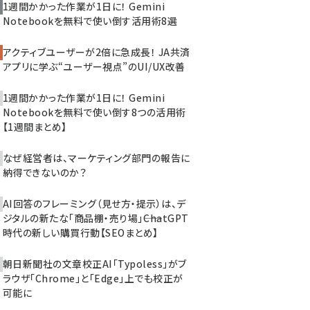
1週間かかった作業が1日に！ Gemini
Notebookを無料で使い倒す活用術8選
アクティブユーザーが2倍に急成長！ JA共済
アプリに学ぶ“ユーザー視点”のUI/UX改善
1週間かかった作業が1日に！ Gemini
Notebookを無料で使い倒す8つの活用術
【1週間まとめ】
なぜ経営者は、マーケティング部門の報告に
納得できないのか？
AI回答のフレーミング（見せ方・提示）は、デ
ジタルの新たな「商品棚・売り場」――ChatGPT
時代の新しい購買行動【SEOまとめ】
朝日新聞社の文章校正AI「Typoless」がブ
ラウザ「Chrome」と「Edge」上でも校正が
可能に