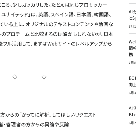
ところ、少しガッカリした。たとえば同じプロサッカー
A
・ユナイテッド
」は、英語、スペイン語、日本語、韓国語、
とS
ている上に、オリジナルのテキストコンテンツや動画な
7月1
ルのプロチームと比較するのは酷かもしれないが、日本
W
をフル活用して、まずはWebサイトのレベルアップから
情報
携
7月8
◇◇◇
E
向
6月3
A
方からの「かってに解析」してほしいリクエスト
Bt
6月2
営者・管理者の方からの異論や反論