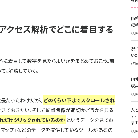
価
記
アクセス解析でどこに着目する
8月6
祝
いた
ろに着目して数字を見たらよいかをまとめておこう。前
8月6
て、解説していく。
個
成
8月6
縦長だったわけだが、
どのくらい下までスクロールされ
を見ておきたい。そして配置関係が適切かどうかを見る
人
テ
れだけクリックされているのか
というデータを見てお
ま
ックマップ」などのデータを提供しているツールがあるの
8月6