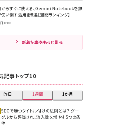
からすぐに使える、Gemini Notebookを無
で使い倒す活用術8選【週間ランキング】
日 8:00
新着記事をもっと見る
気記事トップ10
昨日
1週間
1か月
SEOで勝つタイトル付けの法則とは？ グー
グルから評価され、流入数を増やす5つの条
件