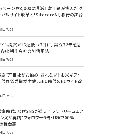
万ページを8,000に激減！ 富士通が挑んだグ
バルサイト改革と「SitecoreAI」移行の舞台
9日 7:05
ザイン提案が「2週間→2日に」 設立22年を迎
るWeb制作会社のAI活用法
8日 7:05
I検索で“自社がお勧め”されない！ お米ギフト
八代目儀兵衛が実践、GEO時代のECサイト改
6日 7:05
検索時代、なぜSNSが重要？ フジドリームエア
ンズが実践“フォロワー6倍・UGC200％
”の舞台裏
4日 7:05