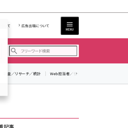
について
広告出稿について
MENU
調査／リサーチ／統計
Web担当者／仕事
法律／標準規格
seo (3523)
ai (2804)
youtube (2429)
note (2312)
セミナー (2303)
着記事