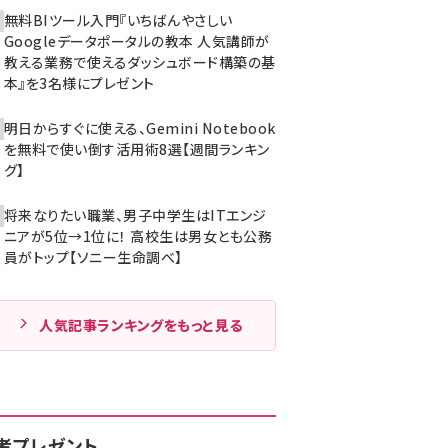
無料BIツール入門『いちばんやさしい
Googleデータポータルの教本 人気講師が
教える業務で使えるダッシュボード構築の基
本』を3名様にプレゼント
明日からすぐに使える、Gemini Notebook
を無料で使い倒す活用術8選【週間ランキン
グ】
将来なりたい職業、男子中学生はITエンジ
ニアが5位→1位に！ 高校生は男女とも公務
員がトップ【ソニー生命調べ】
人気記事ランキングをもっと見る
者プレゼント