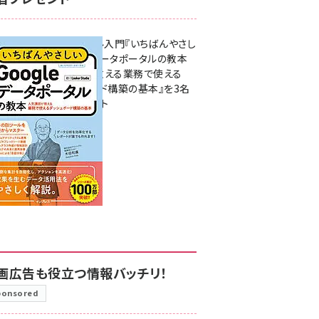
無料BIツール入門『いちばんやさし
いGoogleデータポータルの教本
人気講師が教える業務で使える
ダッシュボード構築の基本』を3名
様にプレゼント
7月31日 10:00
画広告も役立つ情報バッチリ！
ponsored