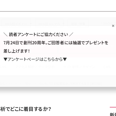
Forum
Web担
Web担ビギナー
Web担メルマガ
連載・特集
＼ 読者アンケートにご協力ください ／
7月24日で創刊20周年。ご回答者には抽選でプレゼントを
カテゴリ／種別
セミナー／イベント
から探す
から探す
差し上げます！
▼アンケートページはこちらから▼
SNS
アクセス解析／データ分析
サイト制作／デザイン
CMS
有名サイト、かってに解析！
もしも、「日本相撲協会」を解析するなら [第23回]
析でどこに着目するか？
新