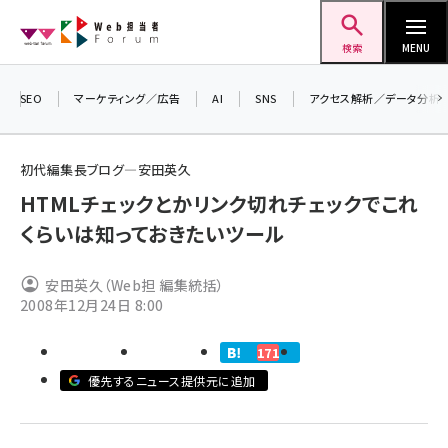
メ
Web担当者Forum
イ
検索
MENU
ン
コ
SEO
マーケティング／広告
AI
SNS
アクセス解析／データ分析
ン
テ
初代編集長ブログ―安田英久
ン
HTMLチェックとかリンク切れチェックでこれ
ツ
seo (3541)
くらいは知っておきたいツール
に
ai (2827)
移
安田英久（Web担 編集統括）
動
youtube (2449)
2008年12月24日 8:00
note (2323)
171
セミナー (2318)
優先するニュース提供元に追加
z世代 (1632)
meo (1282)