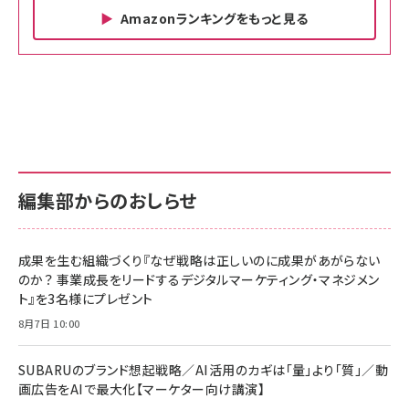
Amazonランキングをもっと見る
Amazon ビジネス・経済関連書籍 の売れ筋ランキン
Amazon 家電＆カメラ の売れ筋ランキング
Amazon パソコン・周辺機器 の売れ筋ランキング
グ
更新日時：2026/06/26 19:00
更新日時：2026/06/26 19:00
更新日時：2026/06/26 19:00
anan(アンアン)2026/07/01号 No.2501[魅せる
KIOXIA(キオクシア) 旧東芝メモリ microSD
KIOXIA(キオクシア) 旧東芝メモリ microSD
カラダ2026／宮舘涼太]
128GB UHS-I Class10 (最大読出速度
128GB UHS-I Class10 (最大読出速度
100MB/s) Nintendo Switch動作確認済 国内
100MB/s) Nintendo Switch動作確認済 国内
￥880
サポート正規品 メーカー保証5年 KLMEA128G
サポート正規品 メーカー保証5年 KLMEA128G
￥2,680
￥2,680
編集部からのおしらせ
anan(アンアン)2026/06/24号 No.2500増刊
スペシャルエディション[王道エンタメの矜持／
NIMASO ガラスフィルム iPhone 17 用 保護フィ
Amazon eギフトカード - Amazonロゴ - クラ
BTS]
ルム 強化ガラス 耐衝撃 高透過率 指紋防止 貼りや
シック
すい ガイド枠付き いPhone17 (6.3インチ) 対応
成果を生む組織づくり『なぜ戦略は正しいのに成果があがらない
￥1,100
￥5,000
2枚セット DSP25F1698
のか？ 事業成長をリードするデジタルマーケティング・マネジメン
￥1,599
ト』を3名様にプレゼント
anan(アンアン)2026/07/08号 No.2502[2026
Anker PowerLine III Flow USB-C & USB-C
年後半、あなたの恋と運命／山田涼介]
【New】Amazon Fire TV Stick HD | 手軽にスト
ケーブル Anker絡まないケーブル 240W 結束バン
8月7日 10:00
リーミングをはじめよう | ストリーミングメディアプ
ド付き USB PD対応 シリコン素材採用 iPhone
￥880
レイヤー
17 / 16 / 15 / Galaxy iPad Pro MacBook
￥1,890
Pro/Air 各種対応 (1.8m ミッドナイトブラック)
SUBARUのブランド想起戦略／AI活用のカギは「量」より「質」／動
￥6,980
画広告をAIで最大化【マーケター向け講演】
ママ投資家が育休中に１億貯めた株式投資
アサヒ飲料 モンスター エナジー 355ml×24本