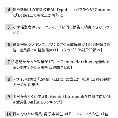
朝日新聞社の文章校正AI「Typoless」がブラウザ「Chrome」
と「Edge」上でも校正が可能に
なぜ経営者は、マーケティング部門の報告に納得できないの
か？
役員報酬ランキング、セブン＆アイ元取締役が134億円超で首
位！ 従業員との格差最大はトヨタの100.9倍【TSR調べ】
1週間かかった作業が1日に！ Gemini Notebookを無料で
使い倒す8つの活用術【1週間まとめ】
デザイン提案が「2週間→2日に」 設立22年を迎えるWeb制作
会社のAI活用法
明日からすぐに使える、Gemini Notebookを無料で使い倒
す活用術8選【週間ランキング】
将来なりたい職業、男子中学生はITエンジニアが5位→1位