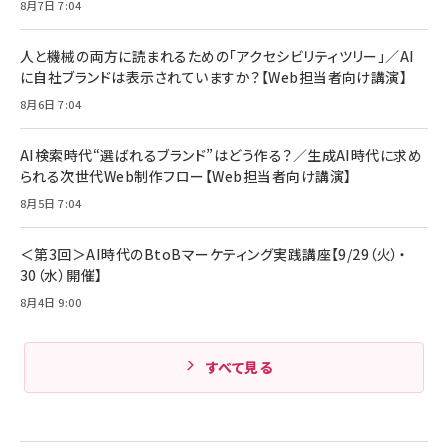
￥1,870
8月7日 7:04
Anker Soundcore P31i (Bluetooth 6.1) 【完
￥4,192
全ワイヤレスイヤホン/アクティブノイズキャンセリ
ング/マルチポイント接続 / 最大50時間再生 / PSE
人と機械の両方に読まれるための「アクセシビリティツリー」／AI
組織の成果を最大化する ルールのデザイン
技術基準適合】ブラック
￥5,990
サッポロ 生ビール 黒ラベル 350ml 缶 24本 ビー
に自社ブランドは表示されていますか？【Web担当者向け講演】
￥1,980
ル ケース買い【6/30応募〆切! 黒ラベルビヤセラー
8月6日 7:04
キャンペーン】
Anker PowerLine III Flow USB-C & USB-C
ケーブル Anker絡まないケーブル 240W 結束バン
￥4,857
ド付き USB PD対応 シリコン素材採用 iPhone
AI検索時代“選ばれるブランド”はどう作る？／生成AI時代に求め
Amazonランキングをもっと見る
17 / 16 / 15 / Galaxy iPad Pro MacBook
￥1,890
られる次世代Web制作フロー【Web担当者向け講演】
Pro/Air 各種対応 (1.8m ミッドナイトブラック)
Amazonランキングをもっと見る
8月5日 7:04
Amazonランキングをもっと見る
＜第3回＞AI時代のBtoBマーケティング実践講座【9/29（火）・
30（水）開催】
8月4日 9:00
すべて見る