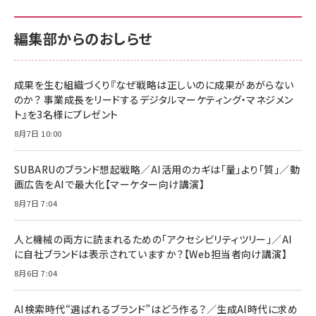
100MB/s) Nintendo Switch動作確認済 国内
100MB/s) Nintendo Switch動作確認済 国内
￥880
サポート正規品 メーカー保証5年 KLMEA128G
サポート正規品 メーカー保証5年 KLMEA128G
￥2,680
￥2,680
編集部からのおしらせ
anan(アンアン)2026/06/24号 No.2500増刊
スペシャルエディション[王道エンタメの矜持／
NIMASO ガラスフィルム iPhone 17 用 保護フィ
Amazon eギフトカード - Amazonロゴ - クラ
BTS]
ルム 強化ガラス 耐衝撃 高透過率 指紋防止 貼りや
シック
すい ガイド枠付き いPhone17 (6.3インチ) 対応
成果を生む組織づくり『なぜ戦略は正しいのに成果があがらない
￥1,100
￥5,000
2枚セット DSP25F1698
のか？ 事業成長をリードするデジタルマーケティング・マネジメン
￥1,599
ト』を3名様にプレゼント
anan(アンアン)2026/07/08号 No.2502[2026
Anker PowerLine III Flow USB-C & USB-C
年後半、あなたの恋と運命／山田涼介]
【New】Amazon Fire TV Stick HD | 手軽にスト
ケーブル Anker絡まないケーブル 240W 結束バン
8月7日 10:00
リーミングをはじめよう | ストリーミングメディアプ
ド付き USB PD対応 シリコン素材採用 iPhone
￥880
レイヤー
17 / 16 / 15 / Galaxy iPad Pro MacBook
￥1,890
Pro/Air 各種対応 (1.8m ミッドナイトブラック)
SUBARUのブランド想起戦略／AI活用のカギは「量」より「質」／動
￥6,980
画広告をAIで最大化【マーケター向け講演】
ママ投資家が育休中に１億貯めた株式投資
アサヒ飲料 モンスター エナジー 355ml×24本
￥1,870
8月7日 7:04
Anker Soundcore P31i (Bluetooth 6.1) 【完
￥4,192
全ワイヤレスイヤホン/アクティブノイズキャンセリ
ング/マルチポイント接続 / 最大50時間再生 / PSE
人と機械の両方に読まれるための「アクセシビリティツリー」／AI
組織の成果を最大化する ルールのデザイン
技術基準適合】ブラック
￥5,990
サッポロ 生ビール 黒ラベル 350ml 缶 24本 ビー
に自社ブランドは表示されていますか？【Web担当者向け講演】
￥1,980
ル ケース買い【6/30応募〆切! 黒ラベルビヤセラー
8月6日 7:04
キャンペーン】
Anker PowerLine III Flow USB-C & USB-C
ケーブル Anker絡まないケーブル 240W 結束バン
￥4,857
ド付き USB PD対応 シリコン素材採用 iPhone
AI検索時代“選ばれるブランド”はどう作る？／生成AI時代に求め
Amazonランキングをもっと見る
17 / 16 / 15 / Galaxy iPad Pro MacBook