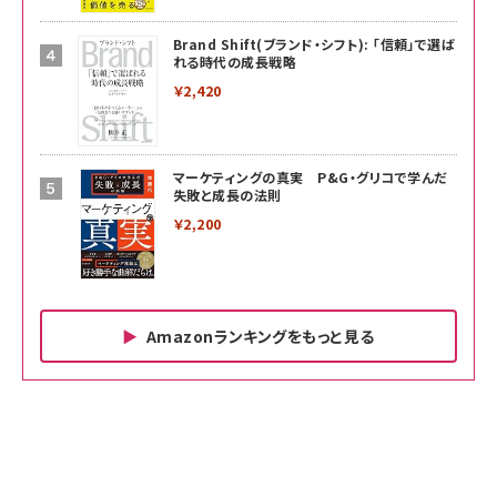
Brand Shift(ブランド・シフト): 「信頼」で選ば
れる時代の成長戦略
￥2,420
マーケティングの真実 P&G・グリコで学んだ
失敗と成長の法則
￥2,200
Amazonランキングをもっと見る
Amazon ビジネス・経済関連書籍 の売れ筋ランキン
Amazon 家電＆カメラ の売れ筋ランキング
Amazon パソコン・周辺機器 の売れ筋ランキング
グ
更新日時：2026/06/26 19:00
更新日時：2026/06/26 19:00
更新日時：2026/06/26 19:00
anan(アンアン)2026/07/01号 No.2501[魅せる
KIOXIA(キオクシア) 旧東芝メモリ microSD
KIOXIA(キオクシア) 旧東芝メモリ microSD
カラダ2026／宮舘涼太]
128GB UHS-I Class10 (最大読出速度
128GB UHS-I Class10 (最大読出速度