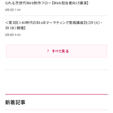
￥1,890
られる次世代Web制作フロー【Web担当者向け講演】
Pro/Air 各種対応 (1.8m ミッドナイトブラック)
Amazonランキングをもっと見る
8月5日 7:04
Amazonランキングをもっと見る
＜第3回＞AI時代のBtoBマーケティング実践講座【9/29（火）・
30（水）開催】
8月4日 9:00
すべて見る
新着記事