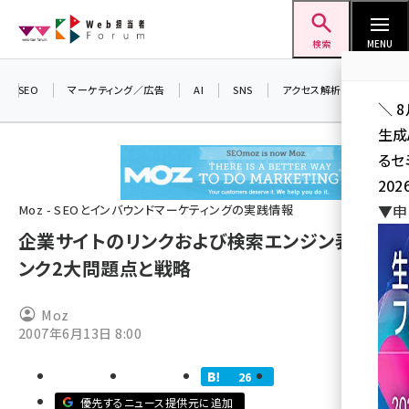
メ
Web担当者Forum
イ
検索
MENU
ン
コ
SEO
マーケティング／広告
AI
SNS
アクセス解析／データ分析
＼ 
ン
生成
テ
るセ
ン
202
ツ
seo (3532)
▼申
Moz - SEOとインバウンドマーケティングの実践情報
に
企業サイトのリンクおよび検索エンジン表示ラ
ai (2814)
移
ンク2大問題点と戦略
動
youtube (2441)
note (2317)
Moz
2007年6月13日 8:00
セミナー (2310)
z世代 (1623)
26
優先するニュース提供元に追加
meo (1277)