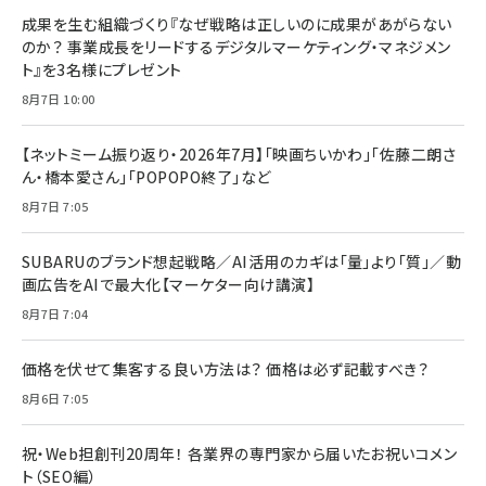
成果を生む組織づくり『なぜ戦略は正しいのに成果があがらない
のか？ 事業成長をリードするデジタルマーケティング・マネジメン
ト』を3名様にプレゼント
8月7日 10:00
【ネットミーム振り返り・2026年7月】「映画ちいかわ」「佐藤二朗さ
ん・橋本愛さん」「POPOPO終了」など
8月7日 7:05
SUBARUのブランド想起戦略／AI活用のカギは「量」より「質」／動
画広告をAIで最大化【マーケター向け講演】
8月7日 7:04
価格を伏せて集客する良い方法は？ 価格は必ず記載すべき？
8月6日 7:05
祝・Web担創刊20周年！ 各業界の専門家から届いたお祝いコメン
ト（SEO編）