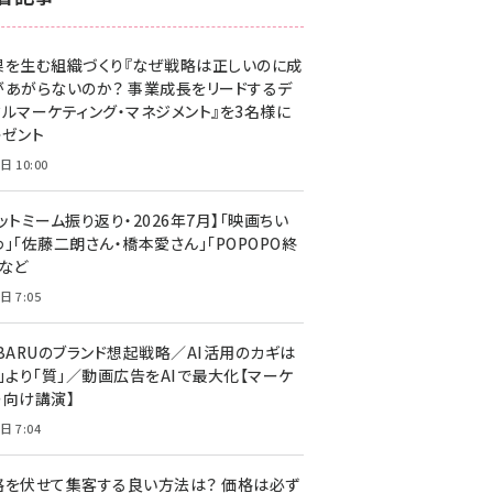
z世代 (1623)
果を生む組織づくり『なぜ戦略は正しいのに成
meo (1277)
があがらないのか？ 事業成長をリードするデ
llmo (1167)
タルマーケティング・マネジメント』を3名様に
レゼント
日 10:00
ットミーム振り返り・2026年7月】「映画ちい
」「佐藤二朗さん・橋本愛さん」「POPOPO終
」など
日 7:05
UBARUのブランド想起戦略／AI活用のカギは
量」より「質」／動画広告をAIで最大化【マーケ
ー向け講演】
日 7:04
格を伏せて集客する良い方法は？ 価格は必ず