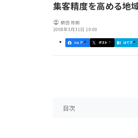
集客精度を高める地域
ず
鶴田 修朗
2008年3月31日 10:00
シェア
ポスト
はてブ
目次