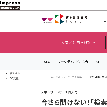
メ
イ
Web担当者
Web担当者
ン
EC担当者
コ
製品導入
ン
企業IT
ソフト開発
テ
人気／注目
から探す
IoT・AI
ン
DCクラウド
研究・調査
ツ
SEO
マーケティング／広告
AI
エネルギー
に
ドローン
移
教育講座
Web担トップ
企画広告
今さら聞けない
EC支援
動
パ
スポンサードサーチ再入門
ン
今さら聞けない！「検
く