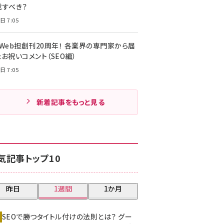
載すべき？
日 7:05
・Web担創刊20周年！ 各業界の専門家から届
お祝いコメント（SEO編）
日 7:05
新着記事をもっと見る
気記事トップ10
昨日
1週間
1か月
SEOで勝つタイトル付けの法則とは？ グー