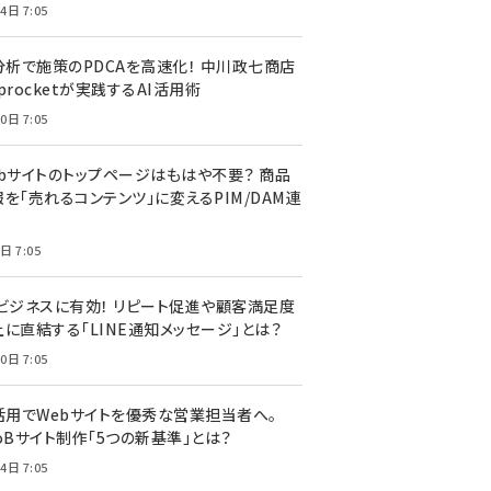
4日 7:05
I分析で施策のPDCAを高速化！ 中川政七商店
procketが実践するAI活用術
0日 7:05
ebサイトのトップページはもはや不要？ 商品
を「売れるコンテンツ」に変えるPIM/DAM連
日 7:05
Cビジネスに有効！ リピート促進や顧客満足度
上に直結する「LINE通知メッセージ」とは？
0日 7:05
I活用でWebサイトを優秀な営業担当者へ。
oBサイト制作「5つの新基準」とは？
4日 7:05