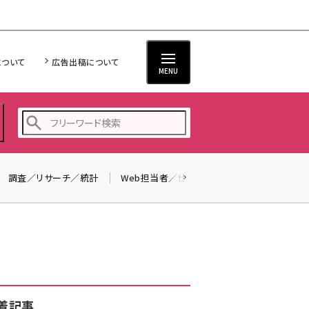
について
広告出稿について
MENU
調査／リサーチ／統計
Web担当者／仕事
法律／標準規格
seo (3532)
ai (2814)
youtube (2441)
note (2317)
セミナー (2310)
着記事