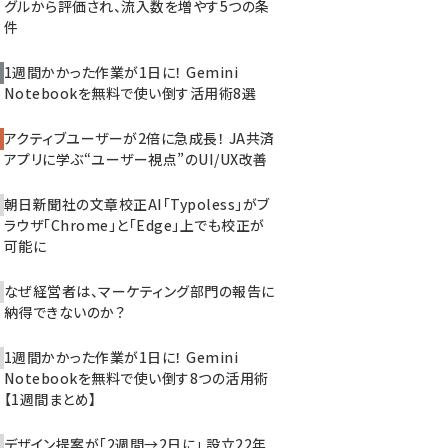
グルから評価され、流入数を増やす5つの条
件
1週間かかった作業が1日に！ Gemini
Notebookを無料で使い倒す活用術8選
アクティブユーザーが2倍に急成長！ JA共済
アプリに学ぶ“ユーザー視点”のUI/UX改善
朝日新聞社の文章校正AI「Typoless」がブ
ラウザ「Chrome」と「Edge」上でも校正が
可能に
なぜ経営者は、マーケティング部門の報告に
納得できないのか？
1週間かかった作業が1日に！ Gemini
Notebookを無料で使い倒す8つの活用術
【1週間まとめ】
デザイン提案が「2週間→2日に」 設立22年