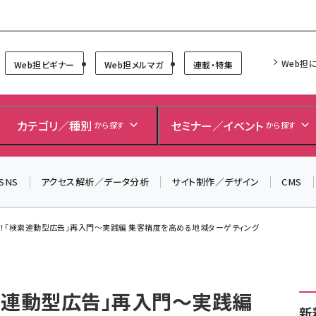
Forum
Web担
Web担ビギナー
Web担メルマガ
連載・特集
＼ 8月27日開催、申し込み受付中！ ／
生成AIをマーケティング等に活用するための考え方を学べ
カテゴリ／種別
セミナー／イベント
から探す
から探す
るセミナーイベント「生成AI × マーケティング フォーラム
2026」開催！
SNS
アクセス解析／データ分析
サイト制作／デザイン
CMS
▼申し込みはこちらから▼
！「検索連動型広告」再入門～実践編 集客精度を高める地域ターゲティング
索連動型広告」再入門～実践編
新