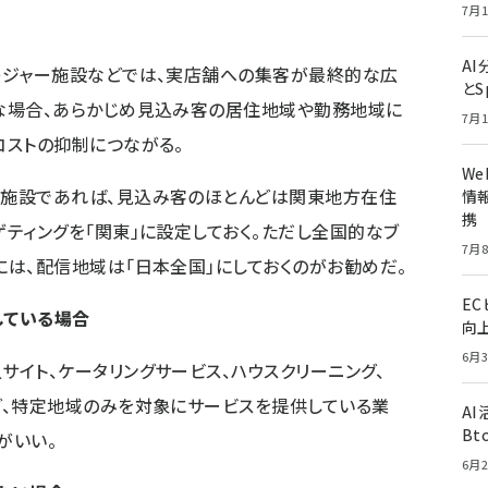
7月1
A
レジャー施設などでは、実店舗への集客が最終的な広
とS
な場合、あらかじめ見込み客の居住地域や勤務地域に
7月1
コストの抑制につながる。
W
泉施設であれば、見込み客のほとんどは関東地方在住
情報
携
ティングを「関東」に設定しておく。ただし全国的なブ
7月8
には、配信地域は「日本全国」にしておくのがお勧めだ。
E
している場合
向
6月3
イト、ケータリングサービス、ハウスクリーニング、
ど、特定地域のみを対象にサービスを提供している業
A
Bt
がいい。
6月2