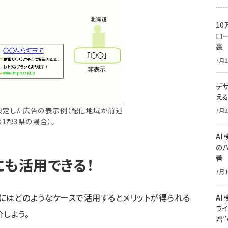
10
ロー
裏
7月2
デ
え
設定した広告の表示例（配信地域が前述
7月2
の1都3県の場合）。
A
の
善
にも活用できる！
7月1
にはどのようなケースで活用するとメリットが得られる
AI
ライ
しよう。
増