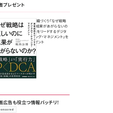
者プレゼント
成果を生む組織づくり『なぜ戦略
は正しいのに成果があがらないの
か？ 事業成長をリードするデジタ
ルマーケティング・マネジメント』を
3名様にプレゼント
8月7日 10:00
画広告も役立つ情報バッチリ！
ponsored