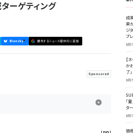
ターゲティング
成
果
ジ
プ
Bluesky
優先するニュース提供元に追加
8月7
【ネ
かわ
了
Sponsored
8月7
S
「
タ
8月7
価
[PR]