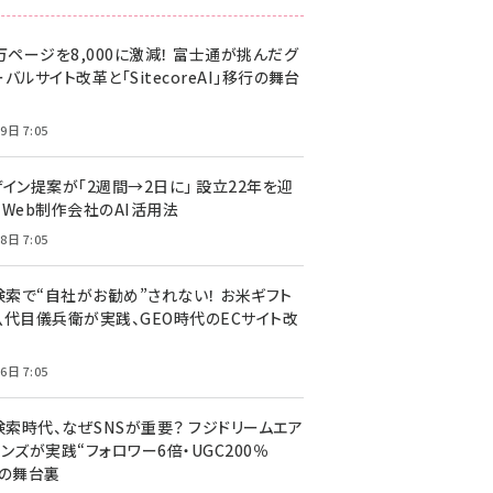
万ページを8,000に激減！ 富士通が挑んだグ
バルサイト改革と「SitecoreAI」移行の舞台
9日 7:05
ザイン提案が「2週間→2日に」 設立22年を迎
るWeb制作会社のAI活用法
8日 7:05
I検索で“自社がお勧め”されない！ お米ギフト
八代目儀兵衛が実践、GEO時代のECサイト改
6日 7:05
検索時代、なぜSNSが重要？ フジドリームエア
ンズが実践“フォロワー6倍・UGC200％
”の舞台裏