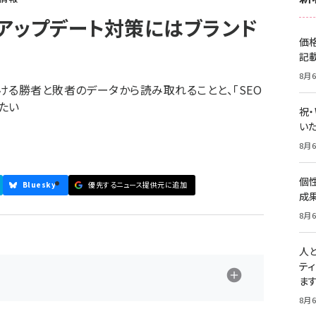
アップデート対策にはブランド
価
記
8月6
ける勝者と敗者のデータから読み取れることと、「SEO
たい
祝
いた
8月6
個
Bluesky
優先するニュース提供元に追加
成
8月6
人
テ
ま
8月6