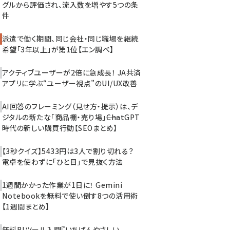
グルから評価され、流入数を増やす5つの条
件
派遣で働く期間、同じ会社・同じ職場を継続
希望「3年以上」が第1位【エン調べ】
アクティブユーザーが2倍に急成長！ JA共済
アプリに学ぶ“ユーザー視点”のUI/UX改善
AI回答のフレーミング（見せ方・提示）は、デ
ジタルの新たな「商品棚・売り場」――ChatGPT
時代の新しい購買行動【SEOまとめ】
【3秒クイズ】5433円は3人で割り切れる？
電卓を使わずに「ひと目」で見抜く方法
1週間かかった作業が1日に！ Gemini
Notebookを無料で使い倒す8つの活用術
【1週間まとめ】
無料BIツール入門『いちばんやさしい