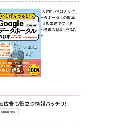
無料BIツール入門『いちばんやさし
いGoogleデータポータルの教本
人気講師が教える業務で使える
ダッシュボード構築の基本』を3名
様にプレゼント
7月31日 10:00
画広告も役立つ情報バッチリ！
ponsored