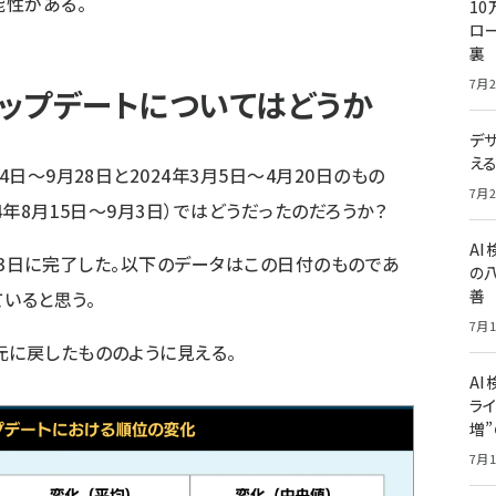
能性がある。
10
ロー
裏
7月2
ップデートについてはどうか
デ
え
4日～9月28日と2024年3月5日～4月20日のもの
7月2
4年8月15日～9月3日）ではどうだったのだろうか？
A
3日に
完了した
。以下のデータはこの日付のものであ
の
善
いると思う。
7月1
元に戻したもののように見える。
AI
ライ
増
7月1