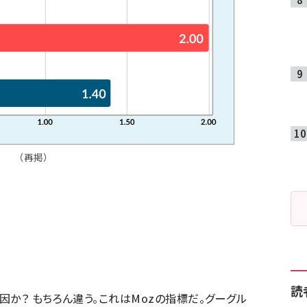
（再掲）
読
因
か？ もちろん違う。これはMozの指標だ。グーグル