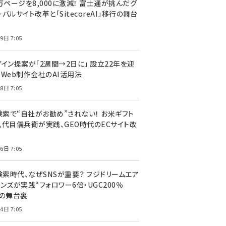
万ページを8,000に激減！ 富士通が挑んだグ
バルサイト改革と「SitecoreAI」移行の舞台
9日 7:05
ザイン提案が「2週間→2日に」 設立22年を迎
るWeb制作会社のAI活用法
8日 7:05
I検索で“自社がお勧め”されない！ お米ギフト
八代目儀兵衛が実践、GEO時代のECサイト改
6日 7:05
検索時代、なぜSNSが重要？ フジドリームエア
ンズが実践“フォロワー6倍・UGC200％
”の舞台裏
4日 7:05