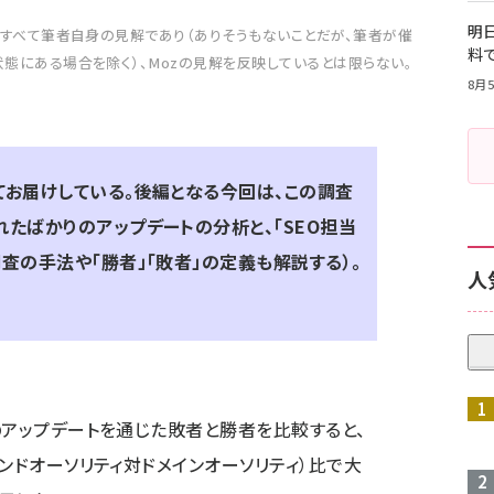
明日
すべて筆者自身の見解であり（ありそうもないことだが、筆者が催
料
状態にある場合を除く）、Mozの見解を反映しているとは限らない。
8月5
てお届けしている。後編となる今回は、この調査
たばかりのアップデートの分析と、「SEO担当
査の手法や「勝者」「敗者」の定義も解説する）。
人
春のアップデートを通じた敗者と勝者を比較すると、
ブランドオーソリティ対ドメインオーソリティ）比で大