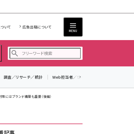
について
広告出稿について
MENU
調査／リサーチ／統計
Web担当者／仕事
法律／標準規格
seo (3519)
ai (2801)
対策にはブランド構築も重要（後編）
youtube (2425)
note (2310)
セミナー (2301)
着記事