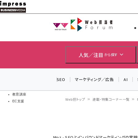
メ
イ
Web担当者
Web担当者
ン
EC担当者
コ
製品導入
ン
企業IT
ソフト開発
テ
人気／注目
から探す
IoT・AI
ン
DCクラウド
研究・調査
ツ
SEO
マーケティング／広告
AI
エネルギー
に
ドローン
移
教育講座
Web担トップ
連載・特集コーナー一覧
EC支援
動
パ
ン
く
Moz - SEOとインバウンドマーケティングの実