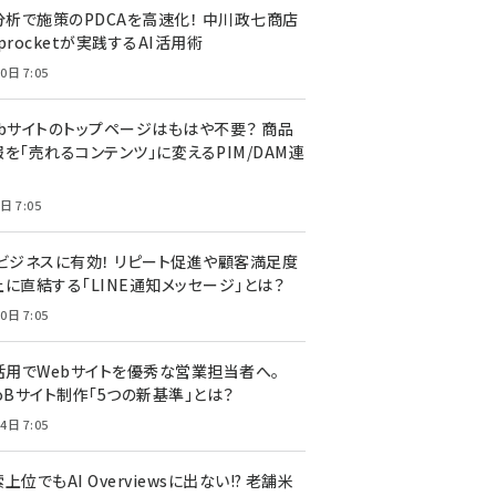
I分析で施策のPDCAを高速化！ 中川政七商店
procketが実践するAI活用術
0日 7:05
ebサイトのトップページはもはや不要？ 商品
を「売れるコンテンツ」に変えるPIM/DAM連
日 7:05
Cビジネスに有効！ リピート促進や顧客満足度
上に直結する「LINE通知メッセージ」とは？
0日 7:05
I活用でWebサイトを優秀な営業担当者へ。
oBサイト制作「5つの新基準」とは？
4日 7:05
上位でもAI Overviewsに出ない!? 老舗米