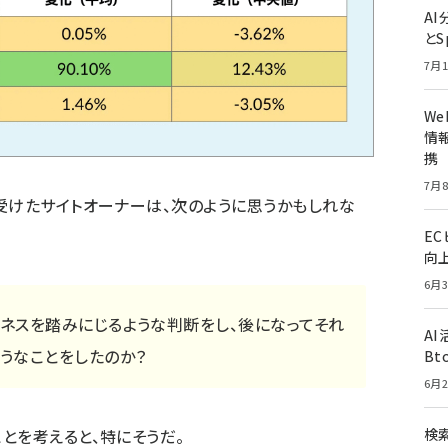
A
とS
7月1
W
情報
携
7月8
受けたサイトオーナーは、次のように思うかもしれな
E
向
6月3
ネスを踏みにじるような判断をし、後になってそれ
A
うなことをしたのか？
Bt
6月2
とを考えると、特にそうだ。
検索