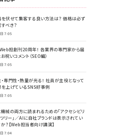
z世代 (1620)
格を伏せて集客する良い方法は？ 価格は必ず
meo (1274)
載すべき？
llmo (1160)
日 7:05
・Web担創刊20周年！ 各業界の専門家から届
お祝いコメント（SEO編）
日 7:05
性・専門性・熱量が光る！ 社員が主役となって
果を上げているSNS好事例
日 7:05
と機械の両方に読まれるための「アクセシビリ
ィツリー」／AIに自社ブランドは表示されてい
すか？【Web担当者向け講演】
日 7:04