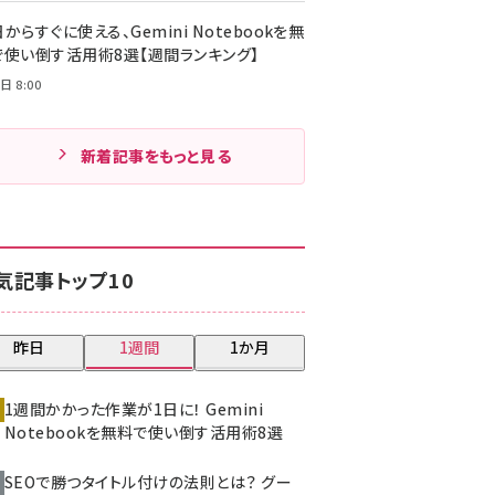
からすぐに使える、Gemini Notebookを無
で使い倒す活用術8選【週間ランキング】
日 8:00
新着記事をもっと見る
気記事トップ10
昨日
1週間
1か月
1週間かかった作業が1日に！ Gemini
Notebookを無料で使い倒す活用術8選
SEOで勝つタイトル付けの法則とは？ グー