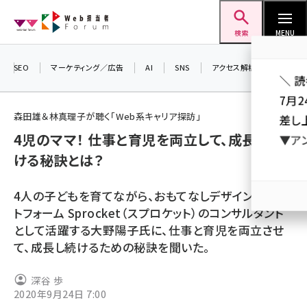
メ
Web担当者Forum
イ
検索
MENU
ン
コ
SEO
マーケティング／広告
AI
SNS
アクセス解析／データ分析
＼ 
ン
7月
テ
森田雄＆林真理子が聴く「Web系キャリア探訪」
差し
ン
4児のママ！ 仕事と育児を両立して、成長し続
▼ア
ツ
seo (3523)
ける秘訣とは？
に
ai (2804)
移
4人の子どもを育てながら、おもてなしデザインプラッ
動
youtube (2429)
トフォーム Sprocket（スプロケット）のコンサルタント
として活躍する大野陽子氏に、仕事と育児を両立させ
note (2312)
て、成長し続けるための秘訣を聞いた。
セミナー (2303)
深谷 歩
z世代 (1622)
2020年9月24日 7:00
meo (1275)