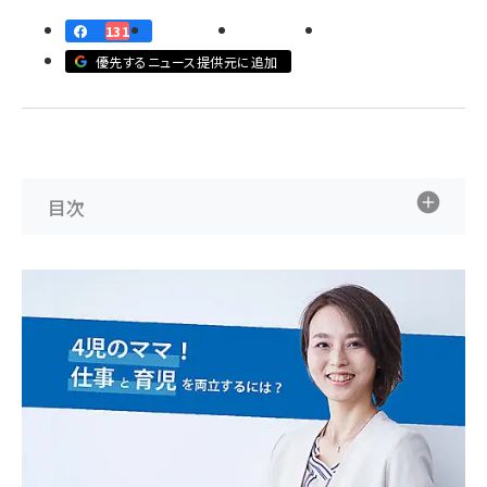
131
llmo (1161)
優先するニュース提供元に追加
目次