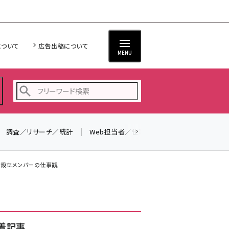
について
広告出稿について
MENU
調査／リサーチ／統計
Web担当者／仕事
法律／標準規格
seo (3532)
ai (2814)
er設立メンバーの仕事観
youtube (2441)
note (2317)
セミナー (2310)
着記事