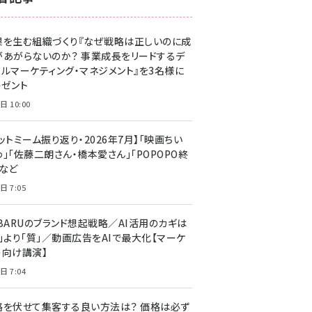
z世代 (1623)
果を生む組織づくり『なぜ戦略は正しいのに成
meo (1277)
があがらないのか？ 事業成長をリードするデ
llmo (1167)
タルマーケティング・マネジメント』を3名様に
レゼント
日 10:00
ットミーム振り返り・2026年7月】「映画ちい
」「佐藤二朗さん・橋本愛さん」「POPOPO終
」など
日 7:05
UBARUのブランド想起戦略／AI活用のカギは
量」より「質」／動画広告をAIで最大化【マーケ
ー向け講演】
日 7:04
格を伏せて集客する良い方法は？ 価格は必ず