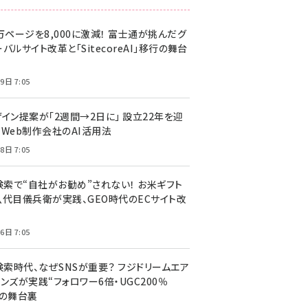
万ページを8,000に激減！ 富士通が挑んだグ
バルサイト改革と「SitecoreAI」移行の舞台
9日 7:05
ザイン提案が「2週間→2日に」 設立22年を迎
るWeb制作会社のAI活用法
8日 7:05
I検索で“自社がお勧め”されない！ お米ギフト
八代目儀兵衛が実践、GEO時代のECサイト改
6日 7:05
検索時代、なぜSNSが重要？ フジドリームエア
ンズが実践“フォロワー6倍・UGC200％
”の舞台裏