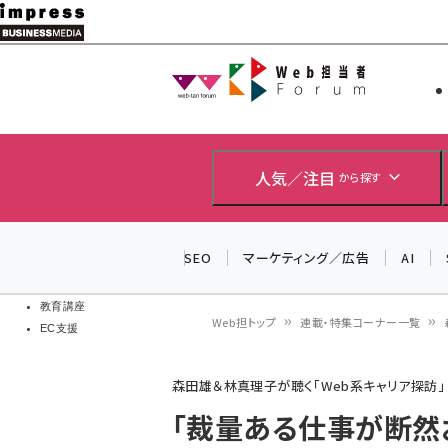
メ
イ
Web担当者
Web担当者
ン
EC担当者
コ
製品導入
ン
企業IT
ソフト開発
テ
人気／注目
から探す
IoT・AI
ン
DCクラウド
研究・調査
ツ
SEO
マーケティング／広告
AI
エネルギー
に
ドローン
移
教育講座
Web担トップ
連載・特集コーナー一覧
EC支援
動
パ
森田雄＆林真理子が聴く「Web系キャリア探訪」
ン
「裁量ある仕事が断然お
く