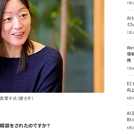
7月1
A
とS
7月1
W
情報
携
7月8
E
向
真理子氏（聞き手）
6月3
A
Bt
や相談をされたのですか？
6月2