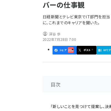
バーの仕事観
ず
日経新聞とテレビ東京でIT部門を担当し
に、これまでのキャリアを聞いた。
深谷 歩
2022年7月28日 7:00
216
シェア
ポスト
はてブ
目次
「新しいことを見つけて提案し、決