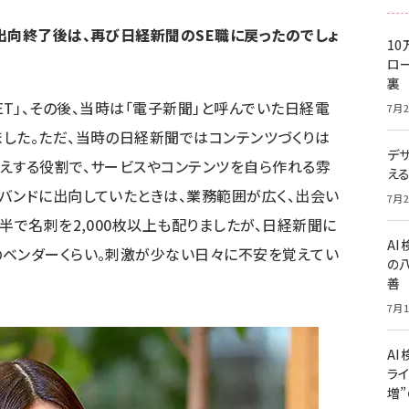
出向終了後は、再び日経新聞のSE職に戻ったのでしょ
10
ロー
裏
I NET」、その後、当時は「電子新聞」と呼んでいた日経電
7月2
した。ただ、当時の日経新聞ではコンテンツづくりは
デ
えする役割で、サービスやコンテンツを自ら作れる雰
え
バンドに出向していたときは、業務範囲が広く、出会い
7月2
半で名刺を2,000枚以上も配りましたが、日経新聞に
A
のベンダーくらい。刺激が少ない日々に不安を覚えてい
の
善
7月1
AI
ライ
増