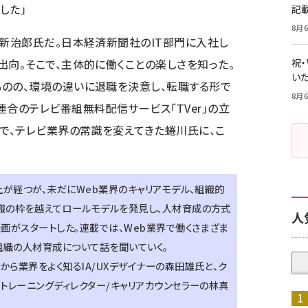
した」
記
8月6
川新治郎氏だ。日本経済新聞社のIT部門に入社し
出向。そこで、主体的に働くことの楽しさを知った。
祝
いた
ものの、環境の違いに退職を決意し、転職する形で
8月6
連合のテレビ番組無料配信サービス「TVer」の立
口で、テレビ業界の常識を変えてきた蜷川氏に、こ
上が経つが、未だにWeb業界のキャリアモデル、組織的
織の枠を越えてロールモデルを発見し、人材育成の方式
人
画がスタートした。連載では、Web業界で働くさまざま
組織の人材育成について話を聞いていく。
から業界をよく知るIA/UXデザイナーの森田雄氏と、ク
トレーニングディレクター/キャリアカウンセラーの林真