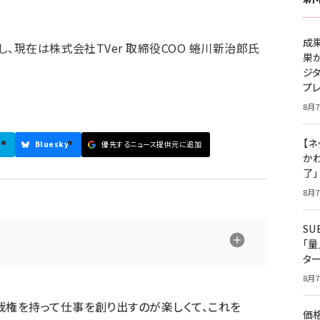
成
、現在は株式会社TVer 取締役COO 蜷川新治郎氏
果
ジ
プ
8月7
【ネ
Bluesky
優先するニュース提供元に追加
かわ
了
8月7
S
「
タ
8月7
裁権を持って仕事を創り出すのが楽しくて、これを
価