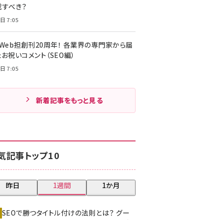
載すべき？
日 7:05
・Web担創刊20周年！ 各業界の専門家から届
お祝いコメント（SEO編）
日 7:05
新着記事をもっと見る
気記事トップ10
昨日
1週間
1か月
SEOで勝つタイトル付けの法則とは？ グー