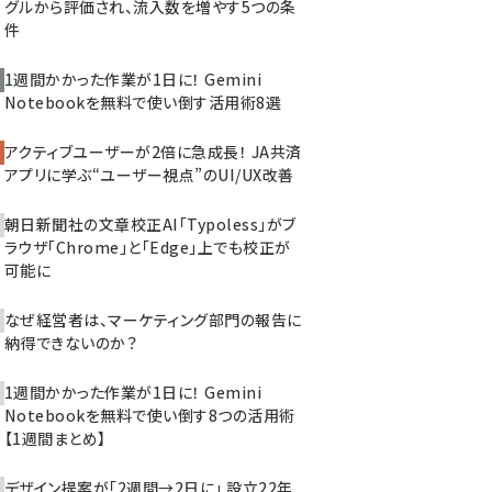
グルから評価され、流入数を増やす5つの条
件
1週間かかった作業が1日に！ Gemini
Notebookを無料で使い倒す活用術8選
アクティブユーザーが2倍に急成長！ JA共済
アプリに学ぶ“ユーザー視点”のUI/UX改善
朝日新聞社の文章校正AI「Typoless」がブ
ラウザ「Chrome」と「Edge」上でも校正が
可能に
なぜ経営者は、マーケティング部門の報告に
納得できないのか？
1週間かかった作業が1日に！ Gemini
Notebookを無料で使い倒す8つの活用術
【1週間まとめ】
デザイン提案が「2週間→2日に」 設立22年