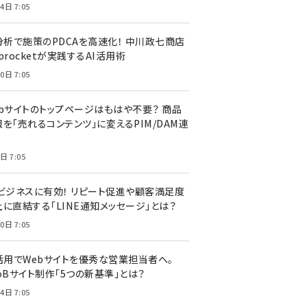
4日 7:05
I分析で施策のPDCAを高速化！ 中川政七商店
procketが実践するAI活用術
0日 7:05
ebサイトのトップページはもはや不要？ 商品
を「売れるコンテンツ」に変えるPIM/DAM連
日 7:05
Cビジネスに有効！ リピート促進や顧客満足度
上に直結する「LINE通知メッセージ」とは？
0日 7:05
I活用でWebサイトを優秀な営業担当者へ。
oBサイト制作「5つの新基準」とは？
4日 7:05