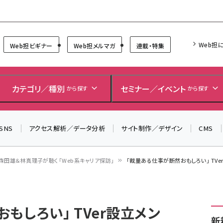
Forum
Web担
Web担ビギナー
Web担メルマガ
連載・特集
＼ 8月27日開催、申し込み受付中！ ／
生成AIをマーケティング等に活用するための考え方を学べ
カテゴリ／種別
セミナー／イベント
から探す
から探す
るセミナーイベント「生成AI × マーケティング フォーラム
2026」開催！
SNS
アクセス解析／データ分析
サイト制作／デザイン
CMS
▼申し込みはこちらから▼
森田雄＆林真理子が聴く「Web系キャリア探訪」
「裁量ある仕事が断然おもしろい」 TV
もしろい」 TVer設立メン
新