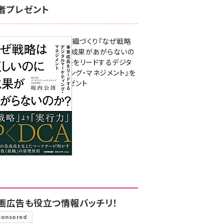
者プレゼント
成果を生む組織づくり『なぜ戦略
は正しいのに成果があがらないの
か？ 事業成長をリードするデジタ
ルマーケティング・マネジメント』を
3名様にプレゼント
8月7日 10:00
画広告も役立つ情報バッチリ！
ponsored