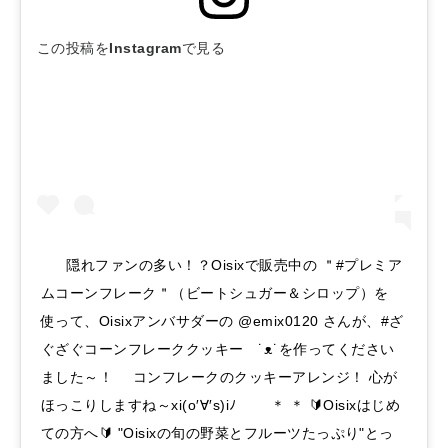
この投稿をInstagramで見る
⠀⠀ 隠れファンの多い！？Oisixで販売中の ＂#プレミア
ムコーンフレーク＂（ビートシュガー＆シロップ）を
使って、Oisixアンバサダーの @emix0120 さんが、#ざ
ぐざぐコーンフレーククッキー ˙ᴥ˙を作ってください
ました～！ ⠀ コンフレークのクッキーアレンジ！ 心が
ほっこりしますね～xi(o′∀′s)iﾉ ⠀ ⠀ ＊ ＊ 🔰Oisixはじめ
ての方へ🔰 "Oisixの旬の野菜とフルーツたっぷり"とっ