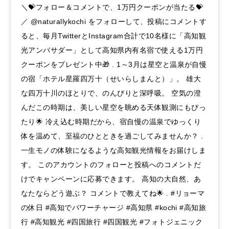
＼💝フォロー＆コメントで、1万円クーポンが当たる💝
／ @naturallykochi をフォローして、投稿にコメントす
ると、毎月TwitterとInstagram合計で10名様に「高知観
光アンバサダー」として高知県内有名宿で使える1万円
クーポンをプレゼント中🎁 . 1～3月は星空と温泉が自慢
の宿「ホテル星羅四万十（せいらしまんと）」。 雄大
な四万十川のほとりで、のんびりと深呼吸。 空気の澄
んだこの時期は、美しい星空を眺める天体観測にもぴっ
たり🌟 冷え込む時期だから、宿自慢の温泉でゆっくり
体を温めて、至福のひとときを過ごしてみませんか？ .
一生モノの体験になるような高知観光情報をお届けしま
す。 このアカウントのフォローと投稿へのコメントだ
けでキャンペーンに応募できます。 高知の大自然、あ
なたならどう遊ぶ？ コメントで教えてね🌟 . #リョーマ
の休日 #高知でパワーチャージ #高知県 #kochi #高知旅
行 #高知観光 #四国旅行 #四国観光 #フォトジェニック