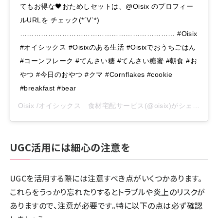
てもお得な🖤おためしセットは、@Oisix のプロフィー
ルURLを チェック(*´V`*)⠀
………………………………………………………… #Oisix
#オイシックス #Oisixのある生活 #Oisixでおうちごはん
#コーンフレーク #てんさい糖 #てんさい糖蜜 #朝食 #お
やつ #今日のおやつ #クマ #Cornflakes #cookie
#breakfast #bear
Oisix /オイシックス 食材宅配サービス
(@oisix)がシェアした投稿 -
UGC活用には細心の注意を
UGCを活用する際には注意すべき点がいくつかあります。
これらをうっかり忘れたりするとトラブルや炎上のリスクが
ありますので、注意が必要です。特に以下の点は必ず確認