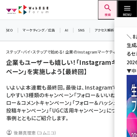
メ
Web担当者Forum
イ
検索
MENU
ン
コ
SEO
マーケティング／広告
AI
SNS
アクセス解析／データ分析
＼ 
ン
生成
テ
ステップ・バイ・ステップで始める! 企業のInstagramマーケティング
るセ
ン
企業もユーザーも嬉しい！「Instagramキャン
202
ツ
seo (3528)
ペーン」を実施しよう【最終回】
▼申
に
ai (2811)
移
いよいよ本連載も最終回。最後は、Instagramで実施
動
youtube (2439)
しやすい3種類のキャンペーン「フォロー＆いいね／フォ
ロー＆コメントキャンペーン」「フォロー＆ハッシュタグ
note (2315)
投稿キャンペーン」「UGC活用キャンペーン」について、
セミナー (2308)
事例とともにご紹介します。
z世代 (1623)
後藤真理恵（コムニコ）
meo (1277)