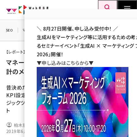
メ
Web担当者Forum
イ
検索
MENU
ン
＼ 8月27日開催、申し込み受付中！ ／
コ
SEO
マーケティング／広告
AI
SNS
アクセス解析／データ分析
生成AIをマーケティング等に活用するための
ン
るセミナーイベント「生成AI × マーケティング
テ
【レポート】Web担当者Forumミーティング 2019 Spring
2026」開催！
ン
マネージャーが知っておくべき本質的なKPI設
▼申し込みはこちらから▼
ツ
seo (3524)
計のメソッドとは？
に
ai (2804)
移
昔決めたKPIをなんとなく使い続けていませんか？
動
youtube (2431)
KPI設定の基本からKPIを決めるための3種類のロ
ジックツリーまで解説。Web担2019春セミナーレポー
note (2312)
ト
セミナー (2306)
柏木恵子
z世代 (1622)
2019年6月6日 7:00
meo (1275)