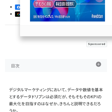
128
54
llmo (1163)
優先するニュース提供元に追加
Sponsored
目次
デジタルマーケティングにおいて、データや数値を基本
とするデータドリブンは必須だが、そもそもそのKPIの
最大化を目指すのはなぜか、きちんと説明できるだろ
うか。