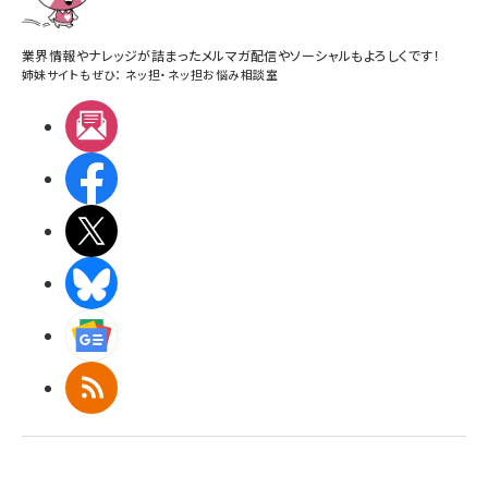
業界情報やナレッジが詰まったメルマガ配信やソーシャルもよろしくです！
姉妹サイトもぜひ：
ネッ担
・
ネッ担お悩み相談室
メルマガ
Facebook
X(エックス)
BlueSky
Googleニュース
RSS