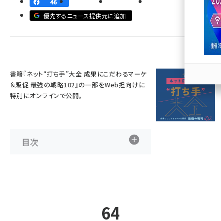
46
優先するニュース提供元に追加
llmo (1167)
書籍『
ネット“打ち手”大全 成果にこだわるマーケ
＆販促 最強の戦略102
』の一部をWeb担向けに
特別にオンラインで公開。
目次
64