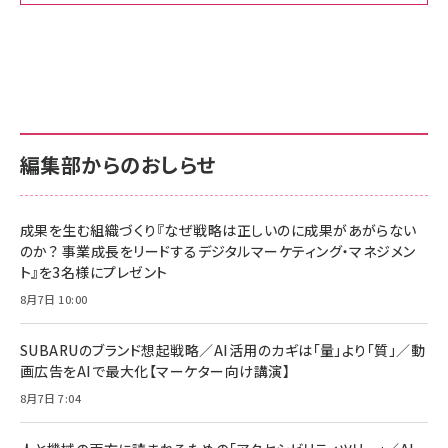
Amazon ビジネス・経済関連書籍 の売れ筋ランキン
Amazon 家電＆カメラ の売れ筋ランキング
Amazon パソコン・周辺機器 の売れ筋ランキング
グ
更新日時：2026/06/26 19:00
更新日時：2026/06/26 19:00
更新日時：2026/06/26 19:00
anan(アンアン)2026/07/01号 No.2501[魅せる
KIOXIA(キオクシア) 旧東芝メモリ microSD
KIOXIA(キオクシア) 旧東芝メモリ microSD
カラダ2026／宮舘涼太]
128GB UHS-I Class10 (最大読出速度
128GB UHS-I Class10 (最大読出速度
100MB/s) Nintendo Switch動作確認済 国内
100MB/s) Nintendo Switch動作確認済 国内
￥880
サポート正規品 メーカー保証5年 KLMEA128G
サポート正規品 メーカー保証5年 KLMEA128G
￥2,680
￥2,680
編集部からのおしらせ
anan(アンアン)2026/06/24号 No.2500増刊
スペシャルエディション[王道エンタメの矜持／
NIMASO ガラスフィルム iPhone 17 用 保護フィ
Amazon eギフトカード - Amazonロゴ - クラ
BTS]
ルム 強化ガラス 耐衝撃 高透過率 指紋防止 貼りや
シック
すい ガイド枠付き いPhone17 (6.3インチ) 対応
成果を生む組織づくり『なぜ戦略は正しいのに成果があがらない
￥1,100
￥5,000
2枚セット DSP25F1698
のか？ 事業成長をリードするデジタルマーケティング・マネジメン
￥1,599
ト』を3名様にプレゼント
anan(アンアン)2026/07/08号 No.2502[2026
Anker PowerLine III Flow USB-C & USB-C
年後半、あなたの恋と運命／山田涼介]
【New】Amazon Fire TV Stick HD | 手軽にスト
ケーブル Anker絡まないケーブル 240W 結束バン
8月7日 10:00
リーミングをはじめよう | ストリーミングメディアプ
ド付き USB PD対応 シリコン素材採用 iPhone
￥880
レイヤー
17 / 16 / 15 / Galaxy iPad Pro MacBook
￥1,890
Pro/Air 各種対応 (1.8m ミッドナイトブラック)
SUBARUのブランド想起戦略／AI活用のカギは「量」より「質」／動
￥6,980
画広告をAIで最大化【マーケター向け講演】
ママ投資家が育休中に１億貯めた株式投資
アサヒ飲料 モンスター エナジー 355ml×24本
￥1,870
8月7日 7:04
Anker Soundcore P31i (Bluetooth 6.1) 【完
￥4,192
全ワイヤレスイヤホン/アクティブノイズキャンセリ
ング/マルチポイント接続 / 最大50時間再生 / PSE