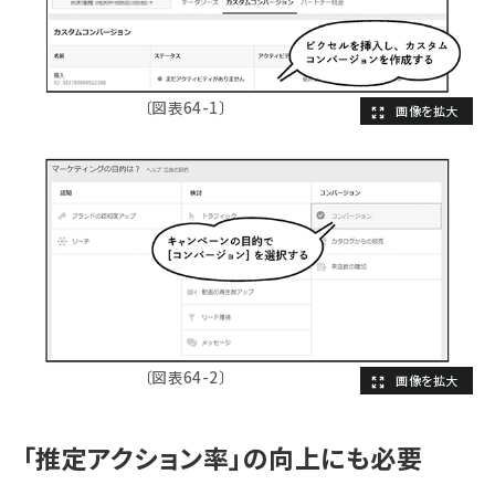
〔図表64-1〕
〔図表64-2〕
「推定アクション率」の向上にも必要