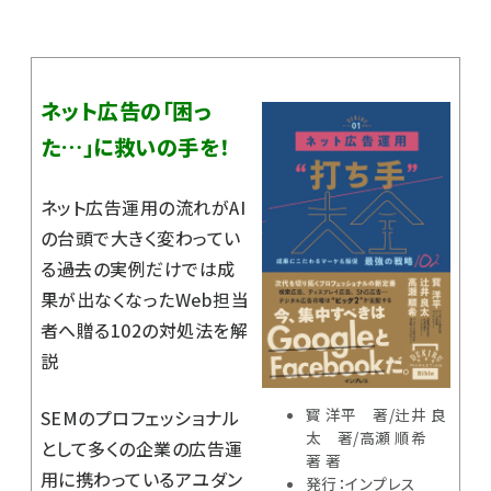
ネット広告の「困っ
た…」に救いの手を！
ネット広告運用の流れがAI
の台頭で大きく変わってい
る――過去の実例だけでは成
果が出なくなったWeb担当
者へ贈る102の対処法を解
説
寳 洋平 著/辻井 良
SEMのプロフェッショナル
太 著/高瀬 順希
として多くの企業の広告運
著 著
用に携わっているアユダン
発行：インプレス