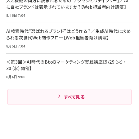
人と機械の両方に読まれるための「アクセシビリティツリー」／AI
組織の成果を最大化する ルールのデザイン
技術基準適合】ブラック
￥5,990
サッポロ 生ビール 黒ラベル 350ml 缶 24本 ビー
に自社ブランドは表示されていますか？【Web担当者向け講演】
￥1,980
ル ケース買い【6/30応募〆切! 黒ラベルビヤセラー
8月6日 7:04
キャンペーン】
Anker PowerLine III Flow USB-C & USB-C
ケーブル Anker絡まないケーブル 240W 結束バン
￥4,857
ド付き USB PD対応 シリコン素材採用 iPhone
AI検索時代“選ばれるブランド”はどう作る？／生成AI時代に求め
Amazonランキングをもっと見る
17 / 16 / 15 / Galaxy iPad Pro MacBook
￥1,890
られる次世代Web制作フロー【Web担当者向け講演】
Pro/Air 各種対応 (1.8m ミッドナイトブラック)
Amazonランキングをもっと見る
8月5日 7:04
Amazonランキングをもっと見る
＜第3回＞AI時代のBtoBマーケティング実践講座【9/29（火）・
30（水）開催】
8月4日 9:00
すべて見る