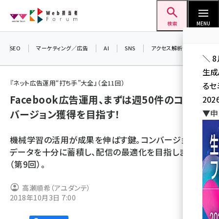
メ
Web担当者Forum
イ
検索
MENU
ン
コ
SEO
マーケティング／広告
AI
SNS
アクセス解析／データ分析
＼ 
ン
生成
テ
『ネット広告運用“打ち手”大全』（全11回）
るセ
ン
Facebook広告運用、まずは週50件のコン
202
ツ
seo (3532)
バージョン獲得を目指す！
▼申
に
ai (2814)
移
機械学習の活用が成果を伸ばす鍵。コンバージョン
動
youtube (2441)
データを十分に蓄積し、配信の最適化を目指しましょう
（第9回）。
note (2317)
セミナー (2310)
高瀬順希（アユダンテ）
2018年10月3日 7:00
z世代 (1623)
meo (1277)