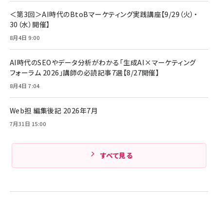
Anker Soundcore P31i (Bluetooth 6.1) 【完
￥4,192
全ワイヤレスイヤホン/アクティブノイズキャンセリ
＜第3回＞AI時代のBtoBマーケティング実践講座【9/29（火）・
ング/マルチポイント接続 / 最大50時間再生 / PSE
30（水）開催】
組織の成果を最大化する ルールのデザイン
技術基準適合】ブラック
￥5,990
サッポロ 生ビール 黒ラベル 350ml 缶 24本 ビー
8月4日 9:00
￥1,980
ル ケース買い【6/30応募〆切! 黒ラベルビヤセラー
キャンペーン】
Anker PowerLine III Flow USB-C & USB-C
ケーブル Anker絡まないケーブル 240W 結束バン
￥4,857
AI時代のSEOやデータ分析がわかる「生成AI×マーケティング
ド付き USB PD対応 シリコン素材採用 iPhone
フォーラム 2026」講師の必読記事7選【8/27開催】
Amazonランキングをもっと見る
17 / 16 / 15 / Galaxy iPad Pro MacBook
￥1,890
Pro/Air 各種対応 (1.8m ミッドナイトブラック)
8月4日 7:04
Amazonランキングをもっと見る
Web担 編集後記 2026年7月
Amazonランキングをもっと見る
7月31日 15:00
すべて見る