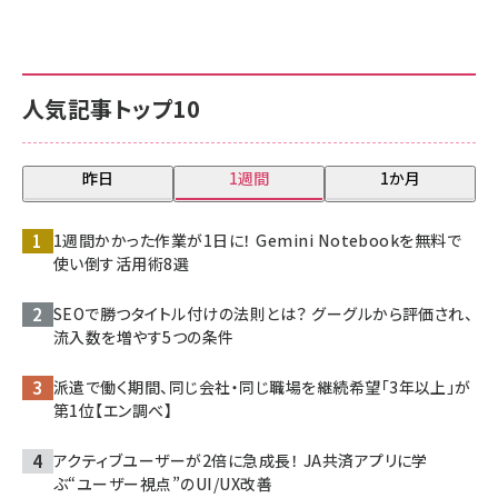
人気記事トップ10
昨日
1週間
1か月
1週間かかった作業が1日に！ Gemini Notebookを無料で
使い倒す活用術8選
SEOで勝つタイトル付けの法則とは？ グーグルから評価され、
流入数を増やす5つの条件
派遣で働く期間、同じ会社・同じ職場を継続希望「3年以上」が
第1位【エン調べ】
アクティブユーザーが2倍に急成長！ JA共済アプリに学
ぶ“ユーザー視点”のUI/UX改善