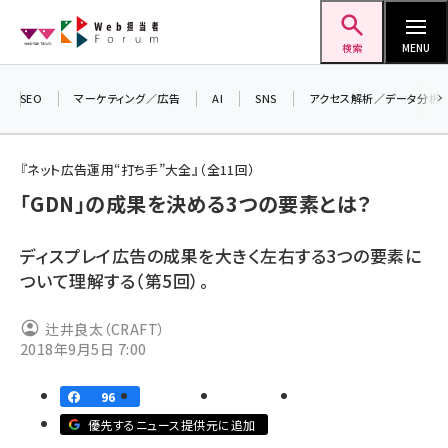
メ
Web担当者Forum
イ
検索
MENU
ン
コ
SEO
マーケティング／広告
AI
SNS
アクセス解析／データ分析
ン
＼
7
テ
『ネット広告運用“打ち手”大全』（全11回）
差
ン
「GDN」の成果を決める3つの要素とは？
▼
ツ
seo (3519)
に
ディスプレイ広告の成果を大きく左右する3つの要素に
ai (2801)
移
ついて理解する（第5回）。
動
youtube (2425)
辻井良太（CRAFT）
note (2310)
2018年9月5日 7:00
セミナー (2301)
96
z世代 (1620)
優先するニュース提供元に追加
meo (1274)