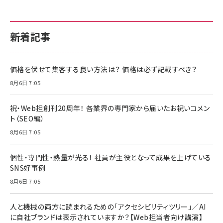
新着記事
価格を伏せて集客する良い方法は？ 価格は必ず記載すべき？
8月6日 7:05
祝・Web担創刊20周年！ 各業界の専門家から届いたお祝いコメン
ト（SEO編）
8月6日 7:05
個性・専門性・熱量が光る！ 社員が主役となって成果を上げている
SNS好事例
8月6日 7:05
人と機械の両方に読まれるための「アクセシビリティツリー」／AI
に自社ブランドは表示されていますか？【Web担当者向け講演】