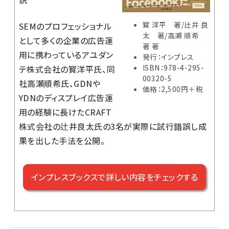
寳 洋平 著/辻井 良
SEMのプロフェッショナル
太 著/高瀬 順希
として多くの企業の広告運
著 著
用に携わっているアユダン
発行：インプレス
ISBN：978-4-295-
テ株式会社の寳洋平氏、同
00320-5
社高瀬順希氏、GDNや
価格：2,500円＋税
YDNのディスプレイ広告運
用の経験に長けたCRAFT
株式会社の辻井良太氏の3名が実際に試行錯誤し成
果を出した手法を公開。
インプレスブックスで詳しい内容をチェックする