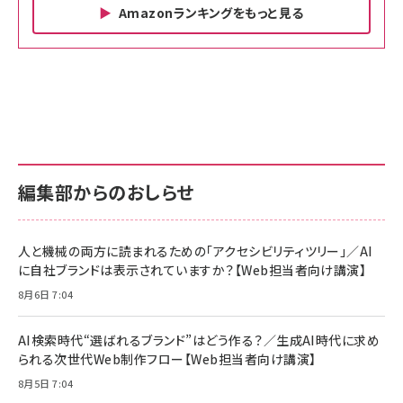
Amazonランキングをもっと見る
Amazon ビジネス・経済関連書籍 の売れ筋ランキン
Amazon 家電＆カメラ の売れ筋ランキング
Amazon パソコン・周辺機器 の売れ筋ランキング
グ
更新日時：2026/06/26 19:00
更新日時：2026/06/26 19:00
更新日時：2026/06/26 19:00
anan(アンアン)2026/07/01号 No.2501[魅せる
KIOXIA(キオクシア) 旧東芝メモリ microSD
KIOXIA(キオクシア) 旧東芝メモリ microSD
カラダ2026／宮舘涼太]
128GB UHS-I Class10 (最大読出速度
128GB UHS-I Class10 (最大読出速度
100MB/s) Nintendo Switch動作確認済 国内
100MB/s) Nintendo Switch動作確認済 国内
￥880
サポート正規品 メーカー保証5年 KLMEA128G
サポート正規品 メーカー保証5年 KLMEA128G
￥2,680
￥2,680
編集部からのおしらせ
anan(アンアン)2026/06/24号 No.2500増刊
スペシャルエディション[王道エンタメの矜持／
NIMASO ガラスフィルム iPhone 17 用 保護フィ
Amazon eギフトカード - Amazonロゴ - クラ
BTS]
ルム 強化ガラス 耐衝撃 高透過率 指紋防止 貼りや
シック
すい ガイド枠付き いPhone17 (6.3インチ) 対応
人と機械の両方に読まれるための「アクセシビリティツリー」／AI
￥1,100
￥5,000
2枚セット DSP25F1698
に自社ブランドは表示されていますか？【Web担当者向け講演】
￥1,599
8月6日 7:04
anan(アンアン)2026/07/08号 No.2502[2026
Anker PowerLine III Flow USB-C & USB-C
年後半、あなたの恋と運命／山田涼介]
【New】Amazon Fire TV Stick HD | 手軽にスト
ケーブル Anker絡まないケーブル 240W 結束バン
リーミングをはじめよう | ストリーミングメディアプ
ド付き USB PD対応 シリコン素材採用 iPhone
￥880
AI検索時代“選ばれるブランド”はどう作る？／生成AI時代に求め
レイヤー
17 / 16 / 15 / Galaxy iPad Pro MacBook
￥1,890
Pro/Air 各種対応 (1.8m ミッドナイトブラック)
られる次世代Web制作フロー【Web担当者向け講演】
￥6,980
ママ投資家が育休中に１億貯めた株式投資
8月5日 7:04
アサヒ飲料 モンスター エナジー 355ml×24本
￥1,870