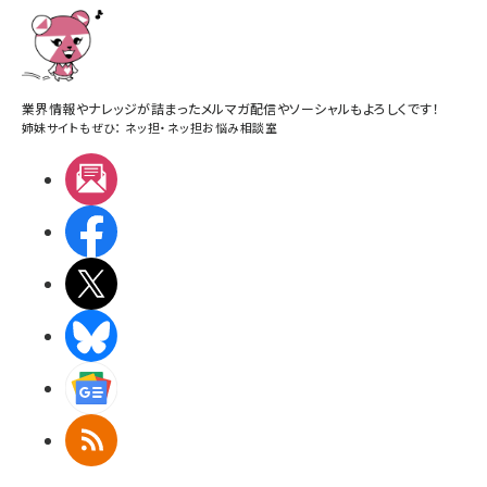
業界情報やナレッジが詰まったメルマガ配信やソーシャルもよろしくです！
姉妹サイトもぜひ：
ネッ担
・
ネッ担お悩み相談室
メルマガ
Facebook
X(エックス)
BlueSky
Googleニュース
RSS