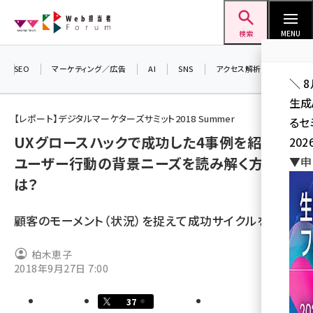
メ
Web担当者Forum
イ
検索
MENU
ン
コ
SEO
マーケティング／広告
AI
SNS
アクセス解析／データ分析
＼ 
ン
生成
テ
【レポート】デジタルマーケターズサミット2018 Summer
るセ
ン
UXグロースハックで成功した4事例を紹介！
202
ツ
seo (3532)
ユーザー行動の背景ニーズを読み解く方法と
▼申
に
は？
ai (2814)
移
動
youtube (2441)
顧客のモーメント（状況）を捉えて成功サイクルを回す
note (2317)
柏木恵子
セミナー (2310)
2018年9月27日 7:00
z世代 (1623)
37
meo (1277)