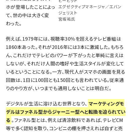
ビービット
ホが登場したことによっ
エグゼクティブマネージャ／エバン
ジェリスト
て、世の中は大きく変
宮坂祐氏
わった。
例えば、1979年には、視聴率30％を超えるテレビ番組は
1860本あった。それが2016年には3本に激減した。もちろ
ん、これだけでテレビのパワーが下がったと単純に言えは
しないが、それだけ人間の嗜好や生活スタイルが変化して
いるということになる。一方、現代人がスマホの画面を見る
回数は、1日に100回とも150回とも言われている。従来通
りのやり方が、いつまでも通用しないことは明白だ。
デジタルが生活に溶け込む世界となり、
マーケティングモ
デルはファネル型からジャーニー型へと転換を迫られてい
る
。ファネル型とは、例えば清涼飲料であれば、テレビCM
等で多く認知を取り、コンビニの棚を押さえれば自ずと売