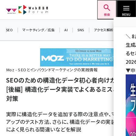
メ
Web担当者Forum
イ
検索
MENU
ン
コ
SEO
マーケティング／広告
AI
SNS
アクセス解析／データ分析
＼ 
ン
生成
テ
るセ
ン
202
ツ
seo (3528)
▼申
Moz - SEOとインバウンドマーケティングの実践情報
に
SEOのための構造化データ初心者向けガイド
ai (2811)
移
[後編] ――構造化データ実装でよくあるミスとその
動
youtube (2439)
対策
note (2315)
実際に構造化データを追加する際の注意点や、マーク
セミナー (2308)
アップのテスト方法、さらに、構造化データの実装の際
z世代 (1623)
によく見られる間違いなどを解説
meo (1277)