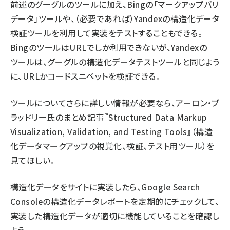
前述のグーグルのツールに加え、
Bing
の
「マークアップバリ
データ」ツール
や、（必要であれば）Yandexの
構造化データ
検証ツール
を利用して実装をテストすることもできる。
BingのツールはURLでしか利用できないが、Yandexの
ツールは、グーグルの構造化データテストツールと同じよう
に、URLかコードスニペットを検証できる。
ツールについてさらに詳しい情報が必要なら、アーロン・ブ
ラッドリー氏のまとめ記事『
Structured Data Markup
Visualization, Validation, and Testing Tools
』（構造
化データマークアップの視覚化、検証、テスト用ツール）を
見てほしい。
構造化データをサイトに実装したら、
Google Search
Console
の
構造化データレポート
を定期的にチェックして、
実装した構造化データが適切に機能していることを確認し