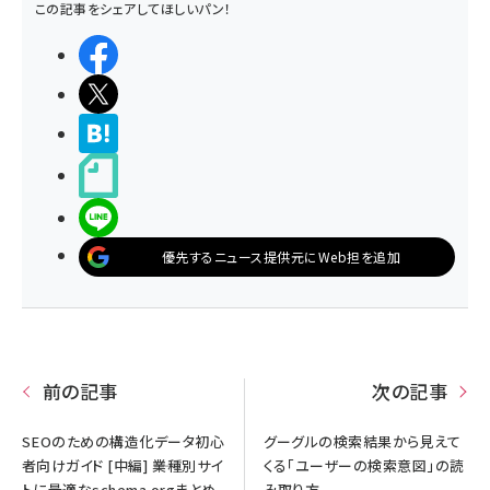
この記事をシェアしてほしいパン！
シェアする
ポストする
>ブクマする
noteで書く
LINEで送る
優先するニュース提供元にWeb担を追加
前の記事
次の記事
SEOのための構造化データ初心
グーグルの検索結果から見えて
者向けガイド [中編] ――業種別サイ
くる「ユーザーの検索意図」の読
トに最適なschema.orgまとめ
み取り方