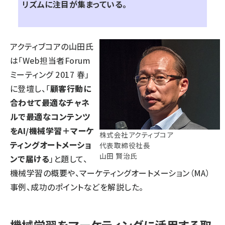
リズムに注目が集まっている。
アクティブコア
の山田氏
は「Web担当者Forum
ミーティング 2017 春」
に登壇し、「
顧客行動に
合わせて最適なチャネ
ルで最適なコンテンツ
をAI/機械学習＋マーケ
株式会社アクティブコア
ティングオートメーショ
代表取締役社長
山田 賢治氏
ンで届ける
」と題して、
機械学習の概要や、マーケティングオートメーション（MA）
事例、成功のポイントなどを解説した。
機械学習をマーケティングに活用する取