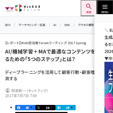
メ
Web担当者Forum
イ
検索
MENU
ン
コ
SEO
マーケティング／広告
AI
SNS
アクセス解析／データ分析
＼ 
ン
生成
テ
【レポート】Web担当者Forumミーティング 2017 Spring
るセ
ン
AI/機械学習＋MAで最適なコンテンツを届け
202
ツ
seo (3544)
るための「5つのステップ」とは？
▼申
に
ai (2829)
移
ディープラーニングを活用して顧客行動・顧客嗜好を予
動
youtube (2455)
測する
note (2329)
阿部欽一（キットフック）
セミナー (2327)
2017年7月7日 7:00
z世代 (1635)
45
24
29
meo (1288)