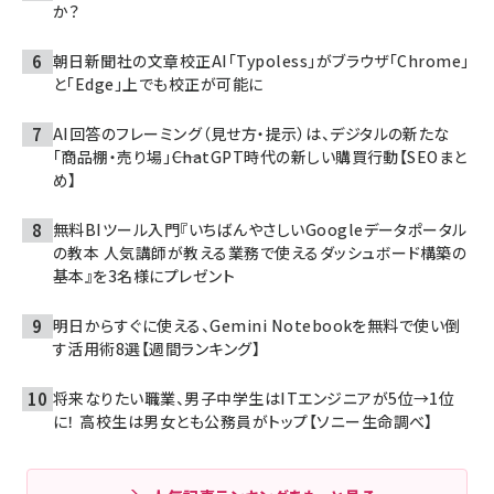
か？
朝日新聞社の文章校正AI「Typoless」がブラウザ「Chrome」
と「Edge」上でも校正が可能に
AI回答のフレーミング（見せ方・提示）は、デジタルの新たな
「商品棚・売り場」――ChatGPT時代の新しい購買行動【SEOまと
め】
無料BIツール入門『いちばんやさしいGoogleデータポータル
の教本 人気講師が教える業務で使えるダッシュボード構築の
基本』を3名様にプレゼント
明日からすぐに使える、Gemini Notebookを無料で使い倒
す活用術8選【週間ランキング】
将来なりたい職業、男子中学生はITエンジニアが5位→1位
に！ 高校生は男女とも公務員がトップ【ソニー生命調べ】