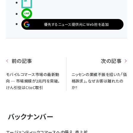
noteで書く
LINEで送る
優先するニュース提供元にWeb担を追加
前の記事
次の記事
モバイルコマース市場の最新動
ニッセンの業績不振を招いた「価
向 ─ 市場規模が2兆円を突破。
格訴求」。なぜお客は離れたの
けん引役はCtoC取引
か?
バックナンバー
エージェンティックコマースへの備え、売上拡