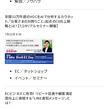
解説／ノウハウ
年間32万件超のVOCをAIで分析するカウネッ
ト。「お客さまのお困りごと」起点のCX向上戦
略とは？【7/29リアルセミナー開催】
7月22日 6:50
EC／ネットショップ
イベント／セミナー
ECビジネスに有効！ リピート促進や顧客満足
度向上に直結する「LINE通知メッセージ」と
は？