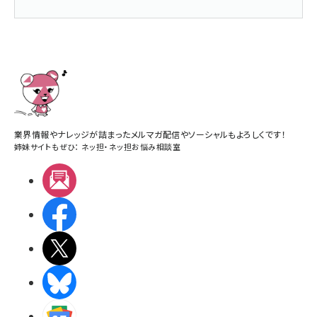
業界情報やナレッジが詰まったメルマガ配信やソーシャルもよろしくです！
姉妹サイトもぜひ：
ネッ担
・
ネッ担お悩み相談室
メルマガ
Facebook
X(エックス)
BlueSky
Googleニュース