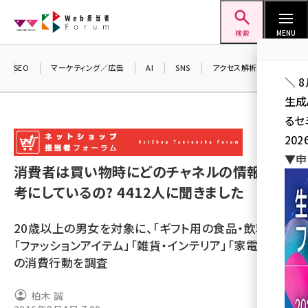
メ
Web担当者Forum
イ
検索
MENU
ン
コ
SEO
マーケティング／広告
AI
SNS
アクセス解析／データ分析
＼ 
ン
生成
テ
るセ
ン
202
ツ
seo (3526)
▼申
に
消費者は買い物時にどのチャネルの情報を参
ai (2807)
移
考にしているの? 4412人に聞きました
動
youtube (2434)
20歳以上の男女を対象に、「ギフト用の食品・飲料」
note (2312)
「ファッションアイテム」「雑貨・インテリア」「家電」ごと
セミナー (2307)
の消費行動を調査
z世代 (1622)
柏木 誠
meo (1275)