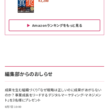
￥2,200
Amazonランキングをもっと見る
Amazon ビジネス・経済関連書籍 の売れ筋ランキン
Amazon 家電＆カメラ の売れ筋ランキング
Amazon パソコン・周辺機器 の売れ筋ランキング
グ
更新日時：2026/06/26 19:00
更新日時：2026/06/26 19:00
更新日時：2026/06/26 19:00
anan(アンアン)2026/07/01号 No.2501[魅せる
KIOXIA(キオクシア) 旧東芝メモリ microSD
KIOXIA(キオクシア) 旧東芝メモリ microSD
カラダ2026／宮舘涼太]
128GB UHS-I Class10 (最大読出速度
128GB UHS-I Class10 (最大読出速度
100MB/s) Nintendo Switch動作確認済 国内
100MB/s) Nintendo Switch動作確認済 国内
￥880
サポート正規品 メーカー保証5年 KLMEA128G
サポート正規品 メーカー保証5年 KLMEA128G
￥2,680
￥2,680
編集部からのおしらせ
anan(アンアン)2026/06/24号 No.2500増刊
スペシャルエディション[王道エンタメの矜持／
NIMASO ガラスフィルム iPhone 17 用 保護フィ
Amazon eギフトカード - Amazonロゴ - クラ
BTS]
ルム 強化ガラス 耐衝撃 高透過率 指紋防止 貼りや
シック
すい ガイド枠付き いPhone17 (6.3インチ) 対応
成果を生む組織づくり『なぜ戦略は正しいのに成果があがらない
￥1,100
￥5,000
2枚セット DSP25F1698
のか？ 事業成長をリードするデジタルマーケティング・マネジメン
￥1,599
ト』を3名様にプレゼント
anan(アンアン)2026/07/08号 No.2502[2026
Anker PowerLine III Flow USB-C & USB-C
年後半、あなたの恋と運命／山田涼介]
【New】Amazon Fire TV Stick HD | 手軽にスト
ケーブル Anker絡まないケーブル 240W 結束バン
8月7日 10:00