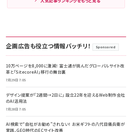
人気記事ランキングをもっと見る
企画広告も役立つ情報バッチリ！
Sponsored
10万ページを8,000に激減！ 富士通が挑んだグローバルサイト改
革と「SitecoreAI」移行の舞台裏
7月29日 7:05
デザイン提案が「2週間→2日に」 設立22年を迎えるWeb制作会社
のAI活用法
7月28日 7:05
AI検索で“自社がお勧め”されない！ お米ギフトの八代目儀兵衛が
実践、GEO時代のECサイト改善