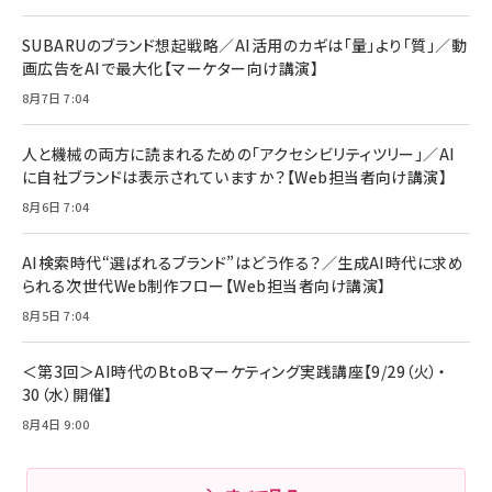
リーミングをはじめよう | ストリーミングメディアプ
ド付き USB PD対応 シリコン素材採用 iPhone
￥880
レイヤー
17 / 16 / 15 / Galaxy iPad Pro MacBook
￥1,890
Pro/Air 各種対応 (1.8m ミッドナイトブラック)
SUBARUのブランド想起戦略／AI活用のカギは「量」より「質」／動
￥6,980
画広告をAIで最大化【マーケター向け講演】
ママ投資家が育休中に１億貯めた株式投資
アサヒ飲料 モンスター エナジー 355ml×24本
￥1,870
8月7日 7:04
Anker Soundcore P31i (Bluetooth 6.1) 【完
￥4,192
全ワイヤレスイヤホン/アクティブノイズキャンセリ
ング/マルチポイント接続 / 最大50時間再生 / PSE
人と機械の両方に読まれるための「アクセシビリティツリー」／AI
組織の成果を最大化する ルールのデザイン
技術基準適合】ブラック
￥5,990
サッポロ 生ビール 黒ラベル 350ml 缶 24本 ビー
に自社ブランドは表示されていますか？【Web担当者向け講演】
￥1,980
ル ケース買い【6/30応募〆切! 黒ラベルビヤセラー
8月6日 7:04
キャンペーン】
Anker PowerLine III Flow USB-C & USB-C
ケーブル Anker絡まないケーブル 240W 結束バン
￥4,857
ド付き USB PD対応 シリコン素材採用 iPhone
AI検索時代“選ばれるブランド”はどう作る？／生成AI時代に求め
Amazonランキングをもっと見る
17 / 16 / 15 / Galaxy iPad Pro MacBook
￥1,890
られる次世代Web制作フロー【Web担当者向け講演】
Pro/Air 各種対応 (1.8m ミッドナイトブラック)
Amazonランキングをもっと見る
8月5日 7:04
Amazonランキングをもっと見る
＜第3回＞AI時代のBtoBマーケティング実践講座【9/29（火）・
30（水）開催】
8月4日 9:00