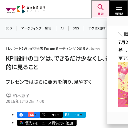
メ
Web担当者Forum
イ
検索
MENU
ン
コ
SEO
マーケティング／広告
AI
SNS
アクセス解析／データ分析
＼ 
ン
7月
テ
【レポート】Web担当者Forumミーティング 2015 Autumn
差し
ン
KPI設計のコツは、できるだけ少なくし、多角
▼ア
ツ
seo (3516)
的に見ること
に
ai (2799)
移
プレゼンではさらに要素を削り、見やすく
動
youtube (2420)
柏木恵子
note (2308)
2016年1月22日 7:00
セミナー (2296)
166
93
30
z世代 (1617)
優先するニュース提供元に追加
meo (1274)