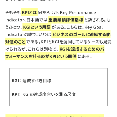
そもそも
KPIとは
何だろうか。Key Performance
Indicator、日本語では
重要業績評価指標
と訳される。も
うひとつ、
KGIという用語
がある。こちらは、Key Goal
Indicatorの略で、いわば
ビジネスのゴールに直結する絶
対値のこと
である。KPIとKGIを混同しているケースも見受
けられるが、これらは別物で、
KGIを達成するためのパ
フォーマンスを計るのがKPIという関係
にある。
KGI
： 達成すべき目標
KPI
： KGIの達成度合いを測る尺度